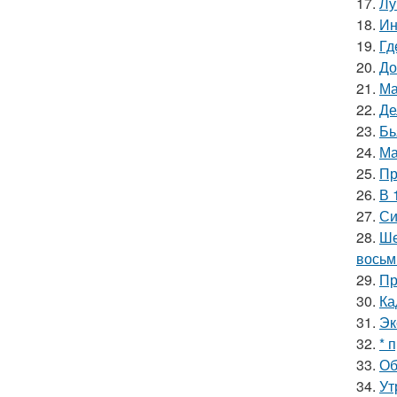
17.
Лу
18.
Ин
19.
Гд
20.
До
21.
Ма
22.
Де
23.
Бь
24.
Ма
25.
Пр
26.
В 
27.
Си
28.
Ше
восьм
29.
Пр
30.
Ка
31.
Эк
32.
* 
33.
Об
34.
Ут