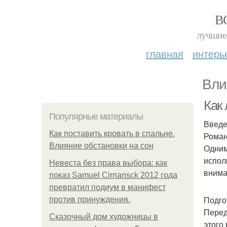
В
лучшие 
главная
интерь
Вли
Как
Популярные материалы
Введ
Как поставить кровать в спальне.
Роман
Влияние обстановки на сон
Одним
испол
Невеста без права выбора: как
внима
показ Samuel Cirnansck 2012 года
превратил подиум в манифест
Подго
против принуждения.
Перед
Сказочный дом художницы в
этого