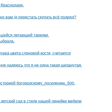
в Краснодаре.
.
нно вам (и перестать скупать всё подряд?
ившейся летающей тарелки.
ыбрала.
уара цвета слоновой кости, считается
нне надеюсь что я не одна такая шизанутая.
историей богородскому_поселению_500.
детский сад в стиле нашей линейки мебели