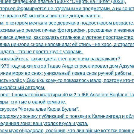
чшее свадебное платье 1930-х "Смерть на Ниле" (2022).
терьер формируется не отдельными предметами, а их соче
е я храню 50 мотков и никто не догадывается.
м, о котором мечтали все девочки в подростковом возрасте
ксимально реалистичная фотография, роскошная и нежная 
лимся идеями, как создать стильное и уютное пространство 
янка цензори снова напомнила: её стиль - не хаос, а стратег
ндала - это не просто круг с узорами.
изнавайтесь, какие цвета стен вас прям раздражают?
1976 году архитектор Тадао Андо спроектировал дом Адзума
яние моря во снах: уникальный ловец снов ручной работы.
сть колёс у G63 6x6 кому-то показалось мало, поэтому кто
иколёсный автодом.
оект 1-комнатной квартиры 40 м 2 в ЖК Assalom Boglar в Т
дры, снятые в одной комнате.
скурсия "Фотоателье Карла Буллы".
продолжу хронику публикаций с поездки в Калининград и обла
еденная зона: ваш уголок вкуса и уюта.
ром муж обрадовал, сообщив, что лишайные котятки покинул