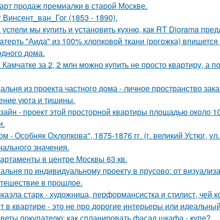
арт продаж премиалки в старой Москве.
 Винсент_ван_Гог (1853 - 1890).
 успели мы купить и установить кухню, как RT Diorama пред
атерть "Аида" из 100% хлопковой ткани (рогожка) впишется 
одного дома.
 Камчатке за 2, 2 млн можно купить не просто квартиру, а 
.
альня из проекта частного дома - личное пространство заказ
ние уюта и тишины.
зайн - проект этой просторной квартиры площадью около 1
и.
ом - Особняк Охлопкова", 1875-1876 гг. (г. великий Устюг, ул
нального значения.
артаменты в центре Москвы 63 кв.
альня по индивидуальному проекту в прусово: от визуализ
тешествие в прошлое.
каэла старк - художница, перформансистка и стилист, чей
т в квартире - это не про дорогие интерьеры или идеальный
веты покупателю: как спланировать фасад шкафа - купе?