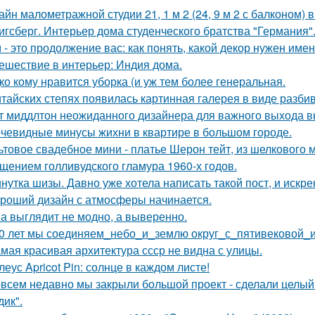
айн малометражной студии 21, 1 м 2 (24, 9 м 2 с балконом) 
игсберг. Интерьер дома студенческого братства "Германия"
 - это продолжение вас: как понять, какой декор нужен име
ешествие в интерьер: Индия дома.
ко кому нравится уборка (и уж тем более генеральная.
итайских степях появилась картинная галерея в виде разб
т миддлтон неожиданного дизайнера для важного выхода в
чевидные минусы жихни в квартире в большом городе.
ьтовое свадебное мини - платье Шерон тейт, из шелкового м
щением голливудского гламура 1960-х годов.
нутка шизы. Давно уже хотела написать такой пост, и искре
роший дизайн с атмосферы начинается.
а выглядит не модно, а выверенно.
0 лет мы соединяем_небо_и_землю округ_с_пятивековой_
мая красивая архитектура ссср не видна с улицы.
леус Apricot Pin: солнце в каждом листе!
всем недавно мы закрыли большой проект - сделали целый 
дик".