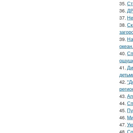
35.
Ст
36.
ДР
37.
Не
38.
Ск
загор
39.
На
океан
40.
Сп
ощуще
41.
Ди
детьм
42.
"Д
регио
43.
Ап
44.
Сп
45.
Пу
46.
Ми
47.
Ую
48.
Со