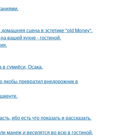
таниями.
.
домашняя сцена в эстетике "old Money".
на вашей кухне - гостиной.
ия.
 в сумиёси, Осака.
-то якобы превратил внедорожник в
ашкенте.
сть, ибо есть что показать и рассказать.
и манеж и веселятся во всю в гостиной.