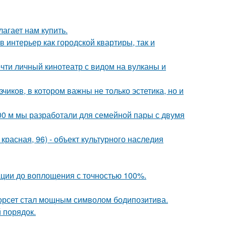
лагает нам купить.
в интерьер как городской квартиры, так и
почти личный кинотеатр с видом на вулканы и
чиков, в котором важны не только эстетика, но и
00 м мы разработали для семейной пары с двумя
. красная, 96) - объект культурного наследия
ации до воплощения с точностью 100%.
 корсет стал мощным символом бодипозитива.
 порядок.