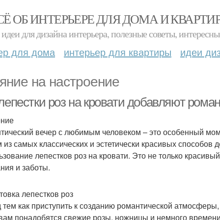
СЁ ОБ ИНТЕРЬЕРЕ ДЛЯ ДОМА И КВАРТИ
идеи для дизайна интерьера, полезные советы, интересны
ер для дома
интерьер для квартиры
идеи ди
яние на настроение
 лепестки роз на кровати добавляют рома
ение
тический вечер с любимым человеком – это особенный мом
 из самых классических и эстетически красивых способов 
ьзование лепестков роз на кровати. Это не только красивы
ния и заботы.
товка лепестков роз
 тем как приступить к созданию романтической атмосферы,
 вам понадобятся свежие розы, ножницы и немного времени