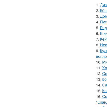
1.
Диз
2.
Кён
3.
Дом
4.
Пут
5.
Ред
6.
В к
7.
Кей
8.
Нео
9.
Кул
вопло
10.
Ми
11.
Хо
12.
Он
13.
50
14.
Са
15.
Ко
16.
Со
"Скан