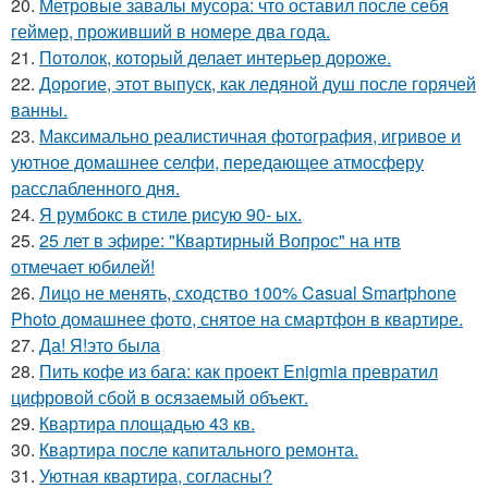
20.
Метровые завалы мусора: что оставил после себя
геймер, проживший в номере два года.
21.
Потолок, который делает интерьер дороже.
22.
Дорогие, этот выпуск, как ледяной душ после горячей
ванны.
23.
Максимально реалистичная фотография, игривое и
уютное домашнее селфи, передающее атмосферу
расслабленного дня.
24.
Я румбокс в стиле рисую 90- ых.
25.
25 лет в эфире: "Квартирный Вопрос" на нтв
отмечает юбилей!
26.
Лицо не менять, сходство 100% Casual Smartphone
Photo домашнее фото, снятое на смартфон в квартире.
27.
Да! Я!это была
28.
Пить кофе из бага: как проект Enigmia превратил
цифровой сбой в осязаемый объект.
29.
Квартира площадью 43 кв.
30.
Квартира после капитального ремонта.
31.
Уютная квартира, согласны?