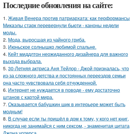
Последние обновления на сайте:
1.
Живая Венера против патриархата: как перформансы
Микаэлы старк перевернули бьюти - каноны недели
моды.
2.
Мода, выросшая из чайного гриба.
3.
Июньское солнышко любимой спальне.
4.
Кейт миддлтон неожиданного дизайнера для важного
выхода выбрала.
5.
30-Летняя актриса Аня Тейлор - Джой призналась, что
из-за сложного детства и постоянных переездов семьи
она часто чувствовала себя отчужденной.
6.
Интернет не нуждается в поводе - ему достаточно
штанов с картой мира.
7.
Оказывается бабушкин шик в интерьере может быть
модным!
8.
В случае если ты пришёл в дом к тому, у кого нет книг,
никогда не занимайся с ним сексом, - знаменитая цитата
Джона уотерса.