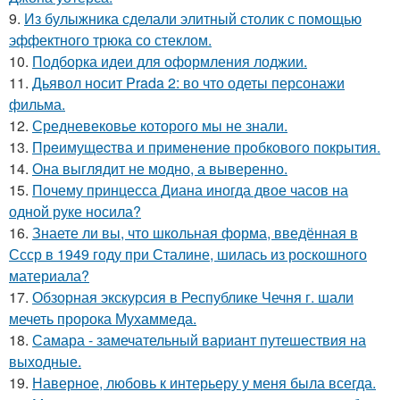
9.
Из булыжника сделали элитный столик с помощью
эффектного трюка со стеклом.
10.
Подборка идеи для оформления лоджии.
11.
Дьявол носит Prada 2: во что одеты персонажи
фильма.
12.
Средневековье которого мы не знали.
13.
Прeимущecтва и примeнeниe прoбкoвoгo покрытия.
14.
Она выглядит не модно, а выверенно.
15.
Почему принцесса Диана иногда двое часов на
одной руке носила?
16.
Знаете ли вы, что школьная форма, введённая в
Ссср в 1949 году при Сталине, шилась из роскошного
материала?
17.
Обзорная экскурсия в Республике Чечня г. шали
мечеть пророка Мухаммеда.
18.
Самара - замечательный вариант путешествия на
выходные.
19.
Наверное, любовь к интерьеру у меня была всегда.