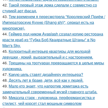
42.
Такой первый этаж дома сделали с совместно со
студией арт фасад.
43.
Тем временем я пересмотрела "Королевский Приём /
Императорскую Кухню (Shang shi)", сериал есть на
кинопоиске).
44.
Геймер под ником Avaslash создал копию ресторана
красти краб из "Губка Боб Квадратные Штаны" в No
Man's Sky.
45.
Колоритный интерьер квартиры для молодой
девушки - яркий, выразительный и с настроением.
46.
Трещины на тротуарах превращаются в целые миры
художника.
47.
Какую цель ставят дизайнеру интерьера?
48.
Десять лет в браке, дети, всё как у людей.
49.
Мало кто знает, что напротив эрмитажа есть
замечательный современный музей главного штаба.
50.
Микаэла старк - художница, перформансистка и
стилист, чей корсет стал мощным символом