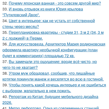
32.
Почему японская ванная - это совсем другой мир?
33.
И вновь отрывок из книги Юрия крылова
"Путиловский Двор".
34.
Цвет в интерьере: как не устать от собственной
стены через месяц?
35.
Перепланировка квартиры - студии 31, 3 м 2 (34, 3 м
2 с лоджией) в Перми.
36.
Для искусствоведа. Архитектор Мария родионовская
оформила квартиру необычной конфигурации (план
будет в комментариях) площадью 72 кв.
37.
Вы замечали это ощущение: вроде всё чисто, но
чего-то не хватает?
38.
Утром муж обрадовал, сообщив, что лишайные
котятки покинули манеж и веселятся во всю в гостиной.
39.
Чтобы понять какой хочешь интерьер и не ошибиться
с выбором, желательно в нем пожить.
40.
Репортаж из Китая: будущее мебельного дизайна
2026.
41.
Метро лефортово. Одна из современных станций.