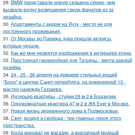
29.
BMW представили новую седьмую серию, чем
вызвали волну возмущения среди фанатов из-за
дизайна.
30.
Апартаменты с видом на Яузу - место не для
постоянного проживания.
31.
От Москвы до Парижа: куда пришли актрисы,
которые уехали.
32.
Как же мне нравятся изображения в интерьере кухни.
33.
Просторная гардеробная для Татьяны - мечта каждой
хозяйки.
34.
24 - 25 - 26 апреля на ярмарке стильных вещей
"Бохо" в центре Санкт-петербурга, на инженерной 13 -
мастер надежда Газзаева.
35.
Интерьер квартиры - студии 29 м 2 в Бразилии.
36.
Однокомнатная квартира 47 м 2 в ЖК Ever в Москве.
37.
Новая жизнь деревянного дома в Подмосковье.
38.
Свет, воздух и свобода - три главных героя этого
пространства.
39.
Когда виноват не магазин, а внезапный модный