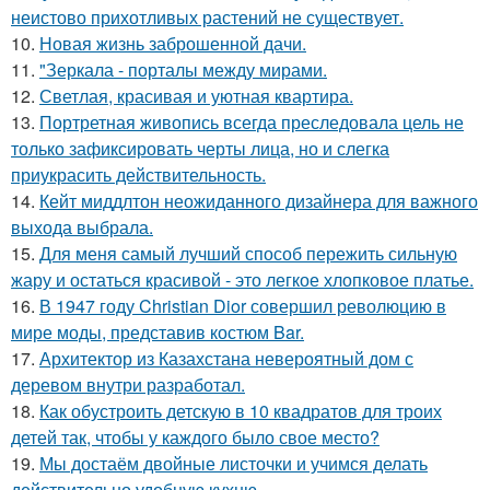
неистово прихотливых растений не существует.
10.
Новая жизнь заброшенной дачи.
11.
"Зеркала - порталы между мирами.
12.
Светлая, красивая и уютная квартира.
13.
Портретная живопись всегда преследовала цель не
только зафиксировать черты лица, но и слегка
приукрасить действительность.
14.
Кейт миддлтон неожиданного дизайнера для важного
выхода выбрала.
15.
Для меня самый лучший способ пережить сильную
жару и остаться красивой - это легкое хлопковое платье.
16.
В 1947 году Christian Dior совершил революцию в
мире моды, представив костюм Bar.
17.
Архитектор из Казахстана невероятный дом с
деревом внутри разработал.
18.
Как обустроить детскую в 10 квадратов для троих
детей так, чтобы у каждого было свое место?
19.
Мы достаём двойные листочки и учимся делать
действительно удобную кухню.