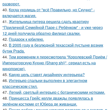
разворот.
40.
Когда уходишь от "всё Правильно, но Скучно" -
включается магия.
41.
Жительница питера решила сдать квартиру
"Приличной Семейной Паре с Ребёнком" - и уже через
12 дней получила обратно филиал свалки.
42.
Подарок к юбилею.
43.
В 2005 году в безлюдной техасской пустыне возник
бутик Prada.
44.
Тем временем я пересмотрела "Королевский Приём /
Императорскую Кухню (Shang shi)", сериал есть на
кинопоиске).
45.
Какую цель ставят дизайнеру интерьера?
46.
Интерьер спальни выполнен в элегантном
классическом стил.
47.
Легкий, светлый интерьер с ботаническими нотками.
48.
Принцесса Грейс келли дважды появлялась в
зелёном костюме от Юбера де живанши.
49.
После работы решил немного развеяться и сходить в