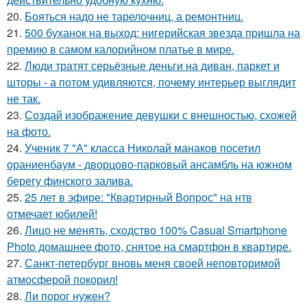
20.
Бояться надо не тарелочниц, а ремонтниц.
21.
500 буханок на выход: нигерийская звезда пришла на
премию в самом калорийном платье в мире.
22.
Люди тратят серьёзные деньги на диван, паркет и
шторы - а потом удивляются, почему интерьер выглядит
не так.
23.
Создай изображение девушки с внешностью, схожей
на фото.
24.
Ученик 7 "А" класса Николай манаков посетил
ораниенбаум - дворцово-парковый ансамбль на южном
берегу финского залива.
25.
25 лет в эфире: "Квартирный Вопрос" на нтв
отмечает юбилей!
26.
Лицо не менять, сходство 100% Casual Smartphone
Photo домашнее фото, снятое на смартфон в квартире.
27.
Санкт-петербург вновь меня своей неповторимой
атмосферой покорил!
28.
Ли порог нужен?