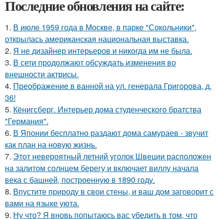
Последние обновления на сайте:
1.
В июле 1959 года в Москве, в парке "Сокольники",
открылась американская национальная выставка.
2.
Я не дизайнер интерьеров и никогда им не была.
3.
В сети продолжают обсуждать изменения во
внешности актрисы.
4.
Преображение в ванной на ул. генерала Григорова, д.
36!
5.
Кёнигсберг. Интерьер дома студенческого братства
"Германия".
6.
В Японии бесплатно раздают дома самураев - звучит
как план на новую жизнь.
7.
Этот невероятный летний уголок Швеции расположен
на залитом солнцем берегу и включает виллу начала
века с башней, построенную в 1890 году.
8.
Впустите природу в свои стены, и ваш дом заговорит с
вами на языке уюта.
9.
Ну что? Я вновь попытаюсь вас убедить в том, что