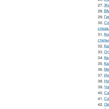
27.
Жи
28.
BM
29.
Ги
30.
Со
справ
31.
Ко
стиль
32.
Ка
33.
От
34.
Кв
35.
Ка
36.
Ме
37.
Ин
38.
Но
39.
Ча
40.
Са
41.
Со
42.
Ор