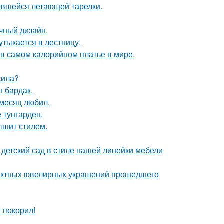
бившейся летающей тарелки.
чный дизайн.
утыкается в лестницу.
 в самом калорийном платье в мире.
сила?
н бардак.
месяц любил.
 тунгарден.
ышит стилем.
детский сад в стиле нашей линейки мебели
ектных ювелирных украшений прошедшего
 покорил!