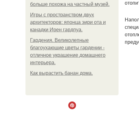
отопи
больше похожа на частный музей.
Игры с пространством двух
Напол
архитекторов: японца эири ота и
специ
канадки Ирен гардпуа.
отопл
Гардения. Великолепные
преду
благоухающие цветы гардении -
отличное украшение домашнего
интерьера.
Как вырастить банан дома.