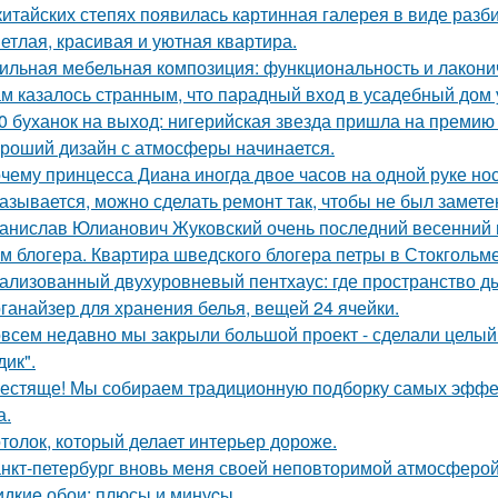
китайских степях появилась картинная галерея в виде раз
етлая, красивая и уютная квартира.
ильная мебельная композиция: функциональность и лакони
м казалось странным, что парадный вход в усадебный дом 
0 буханок на выход: нигерийская звезда пришла на премию
роший дизайн с атмосферы начинается.
чему принцесса Диана иногда двое часов на одной руке но
азывается, можно сделать ремонт так, чтобы не был замете
анислав Юлианович Жуковский очень последний весенний 
м блогера. Квартира шведского блогера петры в Стокгольме
ализованный двухуровневый пентхаус: где пространство д
ганайзер для хранения белья, вещей 24 ячейки.
всем недавно мы закрыли большой проект - сделали целый 
дик".
естяще! Мы собираем традиционную подборку самых эфф
а.
толок, который делает интерьер дороже.
нкт-петербург вновь меня своей неповторимой атмосферой
дкиe обои: плюсы и минуcы.