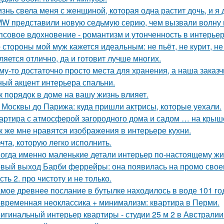
знь свела меня с женщиной, которая одна растит дочь, и я
W представили новую седьмую серию, чем вызвали волну 
псовое вдохновение - романтизм и утонченность в интерьер
 стороны мой муж кажется идеальным: не пьёт, не курит, не
ляется отлично, да и готовит лучше многих.
му-то достаточно просто места для хранения, а наша зака
ный акцент интерьера спальни.
к порядок в доме на вашу жизнь влияет.
 Москвы до Парижа: куда пришли актрисы, которые уехали.
артира с атмосферой загородного дома и садом … на крыш
к же мне нравятся изображения в интерьере кухни.
чта, которую легко исполнить.
огда именно маленькие детали интерьер по-настоящему ж
вый выход Барби феррейры: она появилась на промо своег
сть 2. про чистоту и не только.
мое древнее послание в бутылке находилось в воде 101 го
временная неоклассика + минимализм: квартира в Перми.
игинальный интерьер квартиры - студии 25 м 2 в Австралии