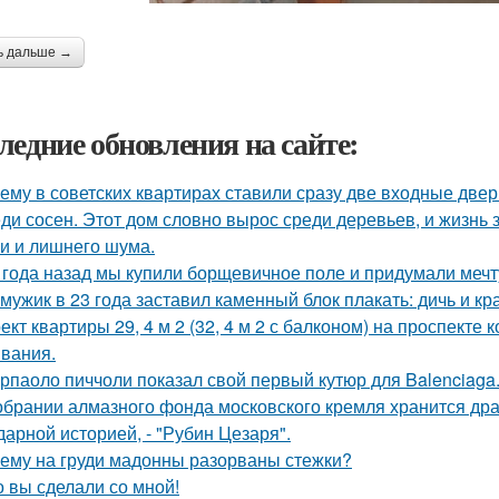
ь дальше →
ледние обновления на сайте:
ему в советских квартирах ставили сразу две входные двер
ди сосен. Этот дом словно вырос среди деревьев, и жизнь з
и и лишнего шума.
 года назад мы купили борщевичное поле и придумали мечт
 мужик в 23 года заставил каменный блок плакать: дичь и 
ект квартиры 29, 4 м 2 (32, 4 м 2 с балконом) на проспекте
вания.
рпаоло пиччоли показал свой первый кутюр для Balenciaga
обрании алмазного фонда московского кремля хранится др
дарной историей, - "Рубин Цезаря".
ему на груди мадонны разорваны стежки?
о вы сделали со мной!