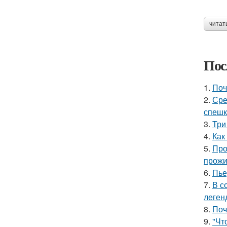
читат
Пос
1.
Поч
2.
Сре
спешк
3.
Три
4.
Как
5.
Про
прожи
6.
Пье
7.
В с
леген
8.
Поч
9.
"Чт