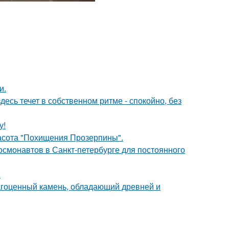
и.
десь течет в собственном ритме - спокойно, без
у!
красота "Похищения Прозерпины".
 космонавтов в Санкт-петербурге для постоянного
.
агоценный камень, обладающий древней и