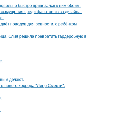
 довольно быстро привязался к ним обеим.
возмущения среди фанатов из-за дизайна.
е.
 даёт поводов для ревности, с ребёнком
зчица Юлия решила превратить гардеробную в
е.
ивым делают.
о нового хоррора "Лицо Смерти".
д.
.