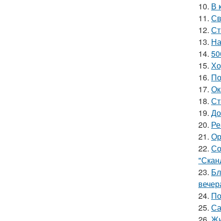
10.
В 
11.
Св
12.
Ст
13.
На
14.
50
15.
Хо
16.
По
17.
Ок
18.
Ст
19.
До
20.
Ре
21.
Ор
22.
Со
"Скан
23.
Бл
вечер
24.
По
25.
Са
26.
Жи