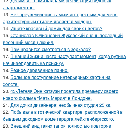
12.
Делимся с вами кадрами реализации видовых
апартаментов.
13.
Без преувеличения самым интересным для меня
архитектурным стилем является модерн.
14.
Ищите красивый домик для своих цветов?
15.
Станислав Юлианович Жуковский очень последний
весенний месяц любил.
16.
Вам нравится смотреться в зеркало?
17.
В нашей жизни часто наступает момент, когда рутина
начинает давить на психику.
18.
Резное деревянное панно.
19.
Большое поступление интерьерных картин на
холсте!
20.
43-Летняя Энн хэтэуэй посетила премьеру своего
нового фильма "Мать Мария" в Лондоне.
21.
Для дочки дизайнера: необычная студия 25 кв.
22.
Побывала в готической квартире, расположенной в
бывшем доходном доме герцога лейхтенбергского.
23.
Внешний вид таких тапок полностью повторяет