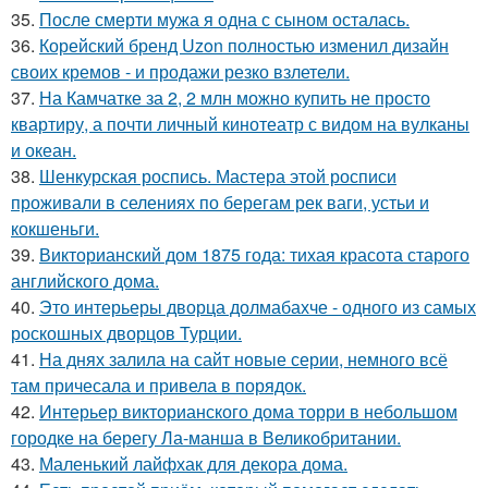
35.
После смерти мужа я одна с сыном осталась.
36.
Корейский бренд Uzon полностью изменил дизайн
своих кремов - и продажи резко взлетели.
37.
На Камчатке за 2, 2 млн можно купить не просто
квартиру, а почти личный кинотеатр с видом на вулканы
и океан.
38.
Шенкурская роспись. Мастера этой росписи
проживали в селениях по берегам рек ваги, устьи и
кокшеньги.
39.
Викторианский дом 1875 года: тихая красота старого
английского дома.
40.
Это интерьеры дворца долмабахче - одного из самых
роскошных дворцов Турции.
41.
На днях залила на сайт новые серии, немного всё
там причесала и привела в порядок.
42.
Интерьер викторианского дома торри в небольшом
городке на берегу Ла-манша в Великобритании.
43.
Маленький лайфхак для декора дома.