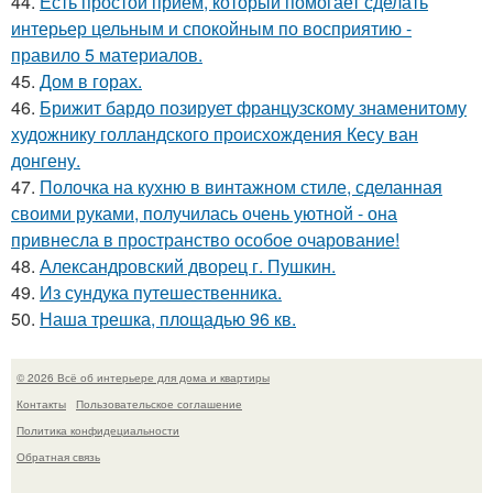
44.
Есть простой приём, который помогает сделать
интерьер цельным и спокойным по восприятию -
правило 5 материалов.
45.
Дом в горах.
46.
Брижит бардо позирует французскому знаменитому
художнику голландского происхождения Кесу ван
донгену.
47.
Полочка на кухню в винтажном стиле, сделанная
своими руками, получилась очень уютной - она
привнесла в пространство особое очарование!
48.
Александровский дворец г. Пушкин.
49.
Из сундука путешественника.
50.
Наша трешка, площадью 96 кв.
© 2026 Всё об интерьере для дома и квартиры
Контакты
Пользовательское соглашение
Политика конфидециальности
Обратная связь