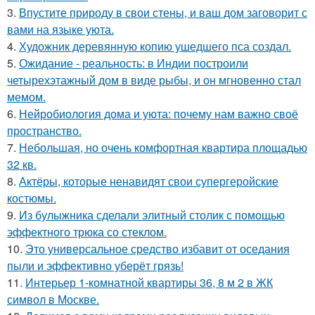
3.
Впустите природу в свои стены, и ваш дом заговорит с
вами на языке уюта.
4.
Художник деревянную копию ушедшего пса создал.
5.
Ожидание - реальность: в Индии построили
четырехэтажный дом в виде рыбы, и он мгновенно стал
мемом.
6.
Нейробиология дома и уюта: почему нам важно своё
пространство.
7.
Небольшая, но очень комфортная квартира площадью
32 кв.
8.
Актёры, которые ненавидят свои супергеройские
костюмы.
9.
Из булыжника сделали элитный столик с помощью
эффектного трюка со стеклом.
10.
Это универсальное средство избавит от оседания
пыли и эффективно уберёт грязь!
11.
Интерьер 1-комнатной квартиры 36, 8 м 2 в ЖК
символ в Москве.