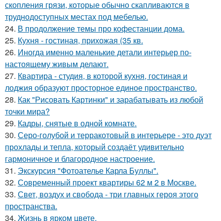
скопления грязи, которые обычно скапливаются в
труднодоступных местах под мебелью.
24.
В продолжение темы про кофестанции дома.
25.
Кухня - гостиная, прихожая (35 кв.
26.
Иногда именно маленькие детали интерьер по-
настоящему живым делают.
27.
Квартира - студия, в которой кухня, гостиная и
лоджия образуют просторное единое пространство.
28.
Как "Рисовать Картинки" и зарабатывать из любой
точки мира?
29.
Кадры, снятые в одной комнате.
30.
Серо-голубой и терракотовый в интерьере - это дуэт
прохлады и тепла, который создаёт удивительно
гармоничное и благородное настроение.
31.
Экскурсия "Фотоателье Карла Буллы".
32.
Современный проект квартиры 62 м 2 в Москве.
33.
Свет, воздух и свобода - три главных героя этого
пространства.
34.
Жизнь в ярком цвете.