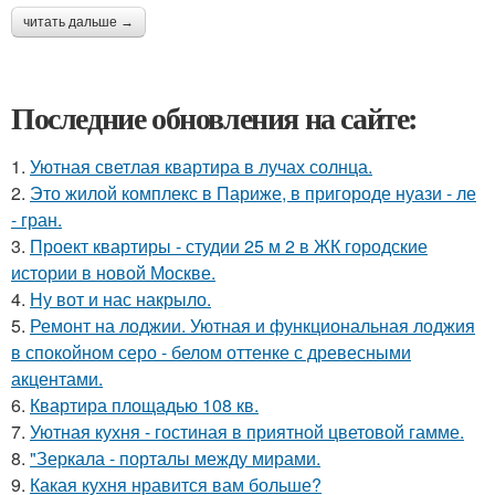
читать дальше →
Последние обновления на сайте:
1.
Уютная светлая квартира в лучах солнца.
2.
Это жилой комплекс в Париже, в пригороде нуази - ле
- гран.
3.
Проект квартиры - студии 25 м 2 в ЖК городские
истории в новой Москве.
4.
Ну вот и нас накрыло.
5.
Ремонт на лоджии. Уютная и функциональная лоджия
в спокойном серо - белом оттенке с древесными
акцентами.
6.
Квартира площадью 108 кв.
7.
Уютная кухня - гостиная в приятной цветовой гамме.
8.
"Зеркала - порталы между мирами.
9.
Какая кухня нравится вам больше?