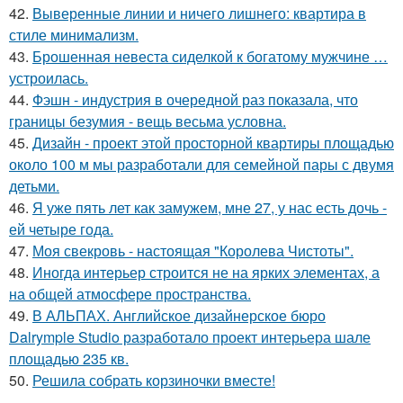
42.
Выверенные линии и ничего лишнего: квартира в
стиле минимализм.
43.
Брошенная невеста сиделкой к богатому мужчине …
устроилась.
44.
Фэшн - индустрия в очередной раз показала, что
границы безумия - вещь весьма условна.
45.
Дизайн - проект этой просторной квартиры площадью
около 100 м мы разработали для семейной пары с двумя
детьми.
46.
Я уже пять лет как замужем, мне 27, у нас есть дочь -
ей четыре года.
47.
Моя свекровь - настоящая "Королева Чистоты".
48.
Иногда интерьер строится не на ярких элементах, а
на общей атмосфере пространства.
49.
В АЛЬПАХ. Английское дизайнерское бюро
Dalrymple Studio разработало проект интерьера шале
площадью 235 кв.
50.
Решила собрать корзиночки вместе!