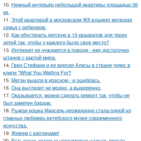
10.
Нежный интерьер небольшой квартиры площадью 36
кв.
11.
Этой квартирой в московском ЖК владеет молодая
семья с ребенком.
12.
Как обустроить детскую в 10 квадратов для троих
детей так, чтобы у каждого было свое место?
13.
Интернет не нуждается в поводе - ему достаточно
штанов с картой мира.
14.
Гвен Стефани и ее версия Алисы в стране чудес в
клипе "What You Waiting For?
15.
Меган вышла в красном - и ошиблась.
16.
Она выглядит не модно, а выверенно.
17.
Оказывается, можно сделать ремонт так, чтобы не
был заметен бардак.
18.
Рыжая кошка Марсель неожиданно стала одной из
главных любимиц витебского музея современного
искусства.
19.
Живем с картинами!
20.
Есть вещи, которые невозможно назвать просто