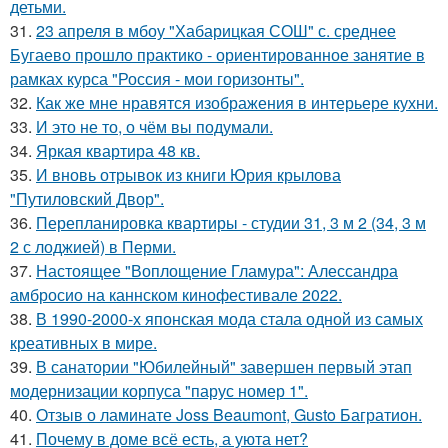
детьми.
31.
23 апреля в мбоу "Хабарицкая СОШ" с. среднее
Бугаево прошло практико - ориентированное занятие в
рамках курса "Россия - мои горизонты".
32.
Как же мне нравятся изображения в интерьере кухни.
33.
И это не то, о чём вы подумали.
34.
Яркая квартира 48 кв.
35.
И вновь отрывок из книги Юрия крылова
"Путиловский Двор".
36.
Перепланировка квартиры - студии 31, 3 м 2 (34, 3 м
2 с лоджией) в Перми.
37.
Настоящее "Воплощение Гламура": Алессандра
амбросио на каннском кинофестивале 2022.
38.
В 1990-2000-х японская мода стала одной из самых
креативных в мире.
39.
В санатории "Юбилейный" завершен первый этап
модернизации корпуса "парус номер 1".
40.
Отзыв о ламинате Joss Beaumont, Gusto Багратион.
41.
Почему в доме всё есть, а уюта нет?