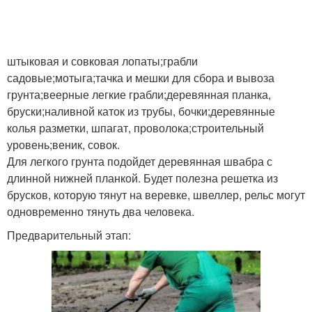
штыковая и совковая лопаты;грабли
садовые;мотыга;тачка и мешки для сбора и вывоза
грунта;веерные легкие грабли;деревянная планка,
бруски;наливной каток из трубы, бочки;деревянные
колья разметки, шпагат, проволока;строительный
уровень;веник, совок.
Для легкого грунта подойдет деревянная швабра с
длинной нижней планкой. Будет полезна решетка из
брусков, которую тянут на веревке, швеллер, рельс могут
одновременно тянуть два человека.
Предварительный этап: