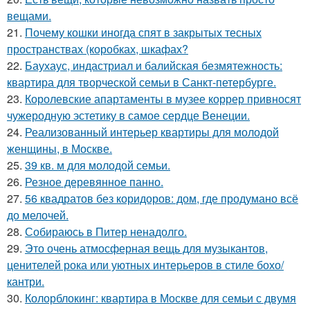
вещами.
21.
Почему кошки иногда спят в закрытых тесных
пространствах (коробках, шкафах?
22.
Баухаус, индастриал и балийская безмятежность:
квартира для творческой семьи в Санкт-петербурге.
23.
Королевские апартаменты в музее коррер привносят
чужеродную эстетику в самое сердце Венеции.
24.
Реализованный интерьер квартиры для молодой
женщины, в Москве.
25.
39 кв. м для молодой семьи.
26.
Резное деревянное панно.
27.
56 квадратов без коридоров: дом, где продумано всё
до мелочей.
28.
Собираюсь в Питер ненадолго.
29.
Это очень атмосферная вещь для музыкантов,
ценителей рока или уютных интерьеров в стиле бохо/
кантри.
30.
Колорблокинг: квартира в Москве для семьи с двумя