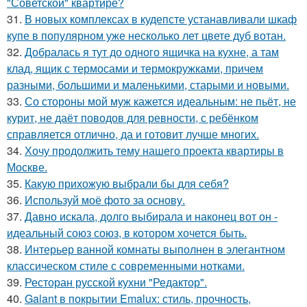
"Советской" квартире?
31.
В новых комплексах в кудепсте устанавливали шкаф
купе в популярном уже несколько лет цвете дуб вотан.
32.
Добралась я тут до одного ящичка на кухне, а там
клад, ящик с термосами и термокружками, причем
разными, большими и маленькими, старыми и новыми.
33.
Со стороны мой муж кажется идеальным: не пьёт, не
курит, не даёт поводов для ревности, с ребёнком
справляется отлично, да и готовит лучше многих.
34.
Хочу продолжить тему нашего проекта квартиры в
Москве.
35.
Какую прихожую выбрали бы для себя?
36.
Используй моё фото за основу.
37.
Давно искала, долго выбирала и наконец вот он -
идеальный союз союз, в котором хочется быть.
38.
Интерьер ванной комнаты выполнен в элегантном
классическом стиле с современными нотками.
39.
Ресторан русской кухни "Редактор".
40.
Galant в покрытии Emalux: стиль, прочность,