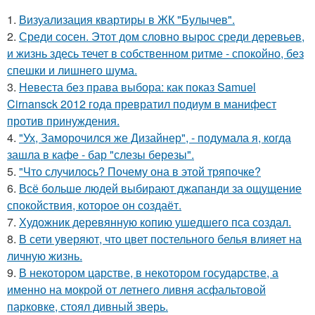
1.
Визуализация квартиры в ЖК "Булычев".
2.
Среди сосен. Этот дом словно вырос среди деревьев,
и жизнь здесь течет в собственном ритме - спокойно, без
спешки и лишнего шума.
3.
Невеста без права выбора: как показ Samuel
Cirnansck 2012 года превратил подиум в манифест
против принуждения.
4.
"Ух, Заморочился же Дизайнер", - подумала я, когда
зашла в кафе - бар "слезы березы".
5.
"Что случилось? Почему она в этой тряпочке?
6.
Всё больше людей выбирают джапанди за ощущение
спокойствия, которое он создаёт.
7.
Художник деревянную копию ушедшего пса создал.
8.
В сети уверяют, что цвет постельного белья влияет на
личную жизнь.
9.
В некотором царстве, в некотором государстве, а
именно на мокрой от летнего ливня асфальтовой
парковке, стоял дивный зверь.