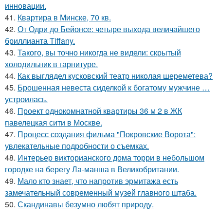
инновации.
41.
Квартира в Минске, 70 кв.
42.
От Одри до Бейонсе: четыре выхода величайшего
бриллианта Tiffany.
43.
Такого, вы точно никогда не видели: скрытый
холодильник в гарнитуре.
44.
Как выглядел кусковский театр николая шереметева?
45.
Брошенная невеста сиделкой к богатому мужчине …
устроилась.
46.
Проект однокомнатной квартиры 36 м 2 в ЖК
павелецкая сити в Москве.
47.
Процесс создания фильма "Покровские Ворота":
увлекательные подробности о съемках.
48.
Интерьер викторианского дома торри в небольшом
городке на берегу Ла-манша в Великобритании.
49.
Мало кто знает, что напротив эрмитажа есть
замечательный современный музей главного штаба.
50.
Скандинавы безумно любят природу.