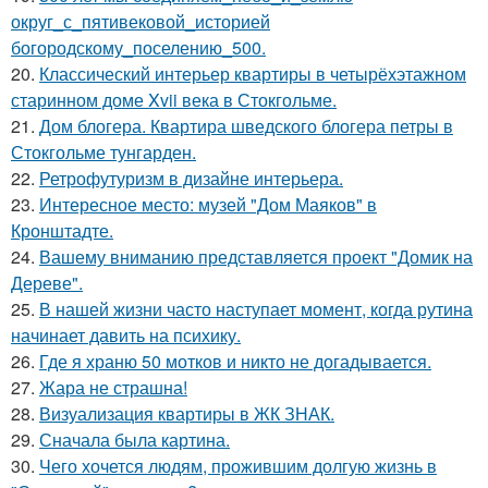
округ_с_пятивековой_историей
богородскому_поселению_500.
20.
Классический интерьер квартиры в четырёхэтажном
старинном доме Xvii века в Стокгольме.
21.
Дом блогера. Квартира шведского блогера петры в
Стокгольме тунгарден.
22.
Ретрофутуризм в дизайне интерьера.
23.
Интересное место: музей "Дом Маяков" в
Кронштадте.
24.
Вашему вниманию представляется проект "Домик на
Дереве".
25.
В нашей жизни часто наступает момент, когда рутина
начинает давить на психику.
26.
Где я храню 50 мотков и никто не догадывается.
27.
Жара не страшна!
28.
Визуализация квартиры в ЖК ЗНАК.
29.
Сначала была картина.
30.
Чего хочется людям, прожившим долгую жизнь в