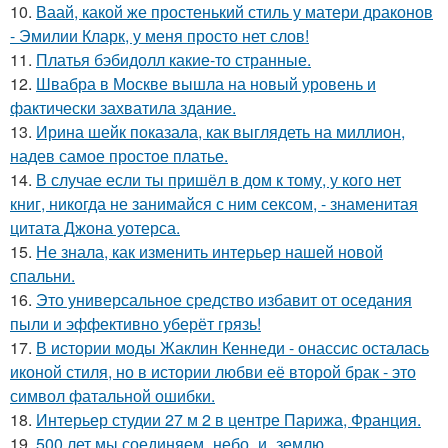
10.
Ваай, какой же простенький стиль у матери драконов
- Эмилии Кларк, у меня просто нет слов!
11.
Платья бэбидолл какие-то странные.
12.
Швабра в Москве вышла на новый уровень и
фактически захватила здание.
13.
Ирина шейк показала, как выглядеть на миллион,
надев самое простое платье.
14.
В случае если ты пришёл в дом к тому, у кого нет
книг, никогда не занимайся с ним сексом, - знаменитая
цитата Джона уотерса.
15.
Не знала, как изменить интерьер нашей новой
спальни.
16.
Это универсальное средство избавит от оседания
пыли и эффективно уберёт грязь!
17.
В истории моды Жаклин Кеннеди - онассис осталась
иконой стиля, но в истории любви её второй брак - это
символ фатальной ошибки.
18.
Интерьер студии 27 м 2 в центре Парижа, Франция.
19.
500 лет мы соединяем_небо_и_землю