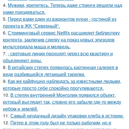
4.
Мужики, крепитесь. Теперь даже стринги решили над
нами поиздеваться.
5.
Перед вами один из вариантов кухни - гостиной из
проекта в ЖК "Северный".
6.
Стриминговый сервис Netflix расширяет библиотеку
контента, заключив сделку на показ новых эпизодов
мультсериала маша и медведь.
7.
- световые линии проходят через всю квартиру и
объединяют зоны.
8.
В китайских степях появилась картинная галерея в
виде разбившейся летающей тарелки.
9.
Как же кайфушно наблюдать за известными людьми,
которые просто себе спокойно прогуливаются.
10.
В степях внутренней Монголии появился объект,
который выглядит так, словно его забыли где-то между
небом и землёй.
11.
Самый неудачный дизайн упаковки хлеба в истории.
12.
Питер в этом году был не только рабочим, но и