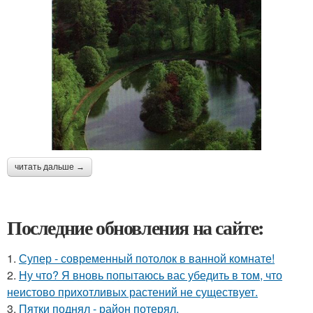
читать дальше →
Последние обновления на сайте:
1.
Супер - современный потолок в ванной комнате!
2.
Ну что? Я вновь попытаюсь вас убедить в том, что
неистово прихотливых растений не существует.
3.
Пятки поднял - район потерял.