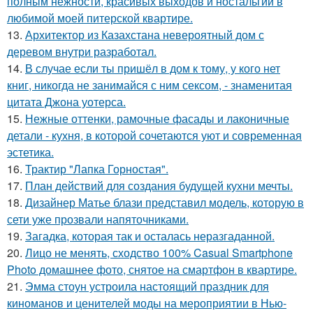
полным нежности, красивых выходов и ностальгии в
любимой моей питерской квартире.
13.
Архитектор из Казахстана невероятный дом с
деревом внутри разработал.
14.
В случае если ты пришёл в дом к тому, у кого нет
книг, никогда не занимайся с ним сексом, - знаменитая
цитата Джона уотерса.
15.
Нежные оттенки, рамочные фасады и лаконичные
детали - кухня, в которой сочетаются уют и современная
эстетика.
16.
Трактир "Лапка Горностая".
17.
План действий для создания будущей кухни мечты.
18.
Дизайнер Матье блази представил модель, которую в
сети уже прозвали напяточниками.
19.
Загадка, которая так и осталась неразгаданной.
20.
Лицо не менять, сходство 100% Casual Smartphone
Photo домашнее фото, снятое на смартфон в квартире.
21.
Эмма стоун устроила настоящий праздник для
киноманов и ценителей моды на мероприятии в Нью-