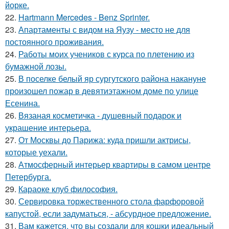
йорке.
22.
Hartmann Mercedes - Benz Sprinter.
23.
Апартаменты с видом на Яузу - место не для
постоянного проживания.
24.
Работы моих учеников с курса по плетению из
бумажной лозы.
25.
В поселке белый яр сургутского района накануне
произошел пожар в девятиэтажном доме по улице
Есенина.
26.
Вязаная косметичка - душевный подарок и
украшение интерьера.
27.
От Москвы до Парижа: куда пришли актрисы,
которые уехали.
28.
Атмосферный интерьер квартиры в самом центре
Петербурга.
29.
Караоке клуб философия.
30.
Сервировка торжественного стола фарфоровой
капустой, если задуматься, - абсурдное предложение.
31.
Вам кажется, что вы создали для кошки идеальный