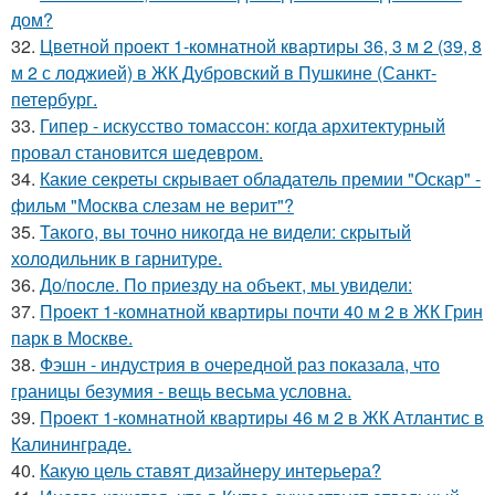
дом?
32.
Цветной проект 1-комнатной квартиры 36, 3 м 2 (39, 8
м 2 с лоджией) в ЖК Дубровский в Пушкине (Санкт-
петербург.
33.
Гипер - искусство томассон: когда архитектурный
провал становится шедевром.
34.
Какие секреты скрывает обладатель премии "Оскар" -
фильм "Москва слезам не верит"?
35.
Такого, вы точно никогда не видели: скрытый
холодильник в гарнитуре.
36.
До/после. По приезду на объект, мы увидели:
37.
Проект 1-комнатной квартиры почти 40 м 2 в ЖК Грин
парк в Москве.
38.
Фэшн - индустрия в очередной раз показала, что
границы безумия - вещь весьма условна.
39.
Проект 1-комнатной квартиры 46 м 2 в ЖК Атлантис в
Калининграде.
40.
Какую цель ставят дизайнеру интерьера?