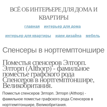
ВСЁ ОБ ИНТЕРЬЕРЕ ДЛЯ ДОМА И
КВАРТИРЫ
главная
интерьер для дома
интерьер для квартиры
идеи дизайна
мебель
Спенсеры в нортгемптоншире
Поместья спенсеров Элторп.
Элторп (Althorp) - фамильное
поместье графского рода
Спенсеров в нортгемптоншире,
Великобритания.
Поместья спенсеров Элторп. Элторп (Althorp) -
фамильное поместье графского рода Спенсеров в
нортгемптоншире, Великобритания.