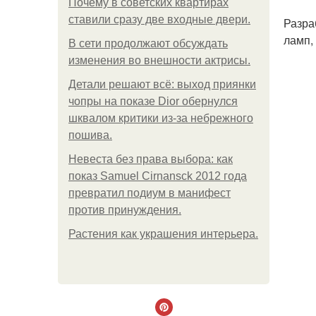
Почему в советских квартирах
ставили сразу две входные двери.
Разра
ламп,
В сети продолжают обсуждать
изменения во внешности актрисы.
Детали решают всё: выход приянки
чопры на показе Dior обернулся
шквалом критики из-за небрежного
пошива.
Невеста без права выбора: как
показ Samuel Cirnansck 2012 года
превратил подиум в манифест
против принуждения.
Растения как украшения интерьера.