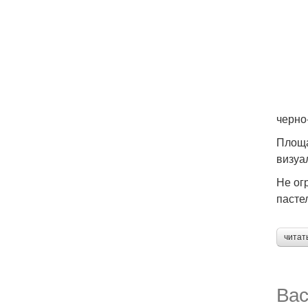
черно
Площа
визуа
Не ог
пасте
читат
Вас