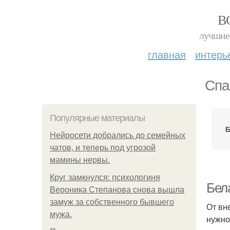
В
лучшие 
главная
интерь
Спа
Популярные материалы
Б
Нейросети добрались до семейных
чатов, и теперь под угрозой
мамины нервы.
Круг замкнулся: психологиня
Бел
Вероника Степанова снова вышла
замуж за собственного бывшего
От вн
мужа.
нужно