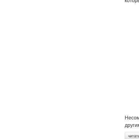
котор
Несом
други
читат