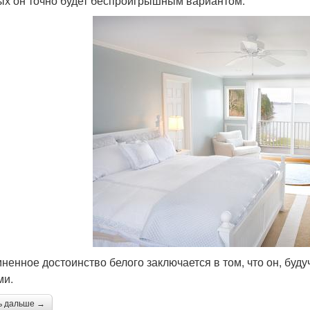
ых он точно будет беспроигрышным вариантом.
ненное достоинство белого заключается в том, что он, буд
ми.
ь дальше →