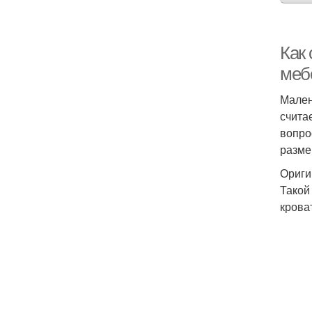
Как
меб
Мален
счита
вопро
разме
Ориги
Такой
крова