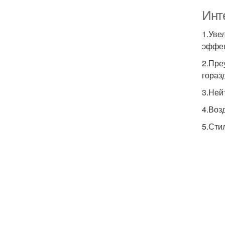
Инт
1.Уве
эффек
2.Пре
гораз
3.Ней
4.Воз
5.Сти