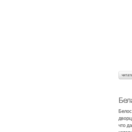
читат
Бел
Белос
дворц
что д