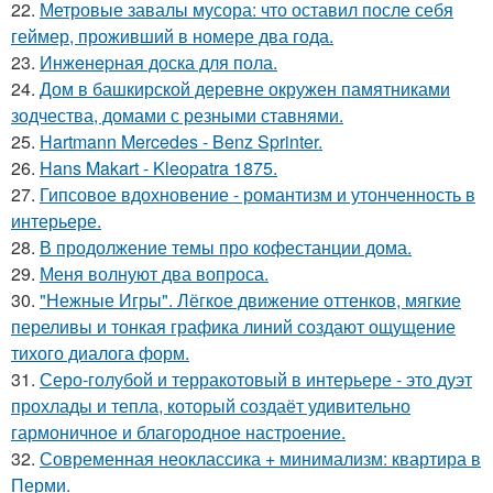
22.
Метровые завалы мусора: что оставил после себя
геймер, проживший в номере два года.
23.
Инжeнepная доска для пола.
24.
Дом в башкирской деревне окружен памятниками
зодчества, домами с резными ставнями.
25.
Hartmann Mercedes - Benz Sprinter.
26.
Hans Makart - Kleopatra 1875.
27.
Гипсовое вдохновение - романтизм и утонченность в
интерьере.
28.
В продолжение темы про кофестанции дома.
29.
Меня волнуют два вопроса.
30.
"Нежные Игры". Лёгкое движение оттенков, мягкие
переливы и тонкая графика линий создают ощущение
тихого диалога форм.
31.
Серо-голубой и терракотовый в интерьере - это дуэт
прохлады и тепла, который создаёт удивительно
гармоничное и благородное настроение.
32.
Современная неоклассика + минимализм: квартира в
Перми.