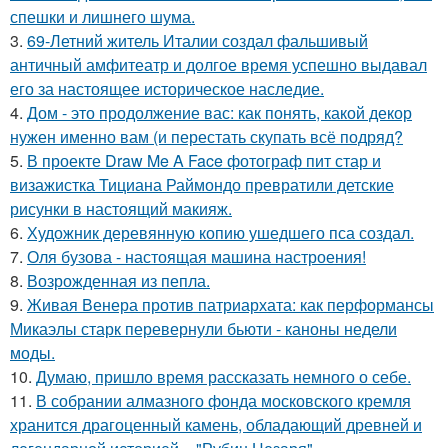
спешки и лишнего шума.
3.
69-Летний житель Италии создал фальшивый
античный амфитеатр и долгое время успешно выдавал
его за настоящее историческое наследие.
4.
Дом - это продолжение вас: как понять, какой декор
нужен именно вам (и перестать скупать всё подряд?
5.
В проекте Draw Me A Face фотограф пит стар и
визажистка Тициана Раймондо превратили детские
рисунки в настоящий макияж.
6.
Художник деревянную копию ушедшего пса создал.
7.
Оля бузова - настоящая машина настроения!
8.
Возрожденная из пепла.
9.
Живая Венера против патриархата: как перформансы
Микаэлы старк перевернули бьюти - каноны недели
моды.
10.
Думаю, пришло время рассказать немного о себе.
11.
В собрании алмазного фонда московского кремля
хранится драгоценный камень, обладающий древней и