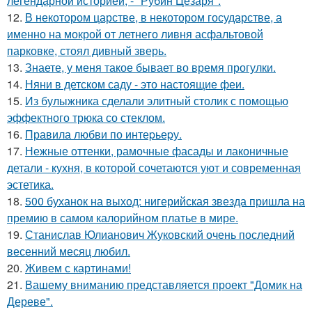
легендарной историей, - "Рубин Цезаря".
12.
В некотором царстве, в некотором государстве, а
именно на мокрой от летнего ливня асфальтовой
парковке, стоял дивный зверь.
13.
Знаете, у меня такое бывает во время прогулки.
14.
Няни в детском саду - это настоящие феи.
15.
Из булыжника сделали элитный столик с помощью
эффектного трюка со стеклом.
16.
Правила любви по интеpьеpу.
17.
Нежные оттенки, рамочные фасады и лаконичные
детали - кухня, в которой сочетаются уют и современная
эстетика.
18.
500 буханок на выход: нигерийская звезда пришла на
премию в самом калорийном платье в мире.
19.
Станислав Юлианович Жуковский очень последний
весенний месяц любил.
20.
Живем с картинами!
21.
Вашему вниманию представляется проект "Домик на
Дереве".