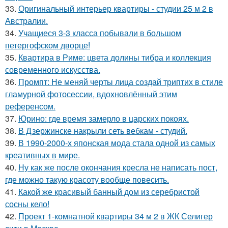
33.
Оригинальный интерьер квартиры - студии 25 м 2 в
Австралии.
34.
Учащиеся 3-3 класса побывали в большом
петергофском дворце!
35.
Квартира в Риме: цвета долины тибра и коллекция
современного искусства.
36.
Промпт: Не меняй черты лица создай триптих в стиле
гламурной фотосессии, вдохновлённый этим
референсом.
37.
Юрино: где время замерло в царских покоях.
38.
В Дзержинске накрыли сеть вебкам - студий.
39.
В 1990-2000-х японская мода стала одной из самых
креативных в мире.
40.
Ну как же после окончания кресла не написать пост,
где можно такую красоту вообще повесить.
41.
Какой же красивый банный дом из серебристой
сосны кело!
42.
Проект 1-комнатной квартиры 34 м 2 в ЖК Селигер