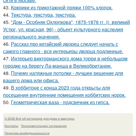
сити в Москве.
43.
Коврики из трикотажной пряжи 100% хлопок.
44.
Текстура, текстура, текстура.
45.
"Дом - Особняк Охлопкова", 1875-1876 гг. (г. великий
Устюг, ул. красная, 96) - объект культурного наследия
регионального значения.
46.
Рассказ про китайский дворец следует начать с
самого главного - все интерьеры дворца подлинные.
47.
Интерьер викторианского дома торри в небольшом
городке на берегу Ла-манша в Великобритании.
48.
Почему натяжные потолки - лучшее решение для
вашего дома или офиса.
49.
В хоббитоне с конца 2023 года открыты для
посещения внутренние помещения хоббитских норок.
50.
Геометрическая ваза - подсвечник из гипса.
© 2026 Всё об интерьере для дома и квартиры
Контакты
Пользовательское соглашение
Политика конфидециальности