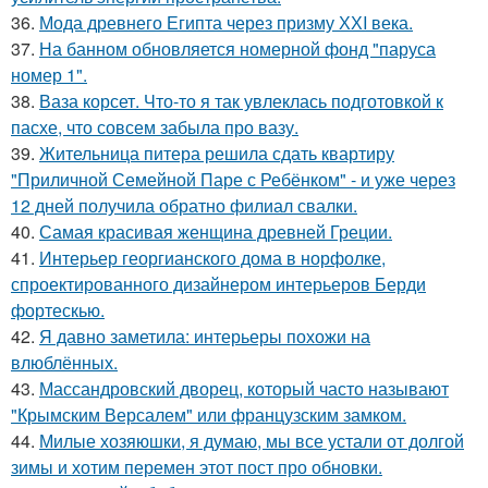
36.
Мода древнего Египта через призму ХХI века.
37.
На банном обновляется номерной фонд "паруса
номер 1".
38.
Ваза корсет. Что-то я так увлеклась подготовкой к
пасхе, что совсем забыла про вазу.
39.
Жительница питера решила сдать квартиру
"Приличной Семейной Паре с Ребёнком" - и уже через
12 дней получила обратно филиал свалки.
40.
Самая красивая женщина древней Греции.
41.
Интерьер георгианского дома в норфолке,
спроектированного дизайнером интерьеров Берди
фортескью.
42.
Я давно заметила: интерьеры похожи на
влюблённых.
43.
Массандровский дворец, который часто называют
"Крымским Версалем" или французским замком.
44.
Милые хозяюшки, я думаю, мы все устали от долгой
зимы и хотим перемен этот пост про обновки.