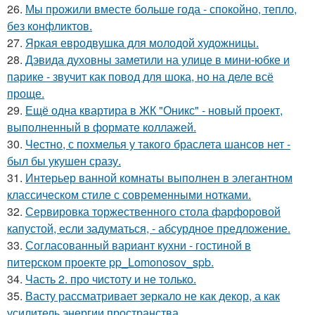
26.
Мы прожили вместе больше года - спокойно, тепло,
без конфликтов.
27.
Яркая евродвушка для молодой художницы.
28.
Дэвида духовны заметили на улице в мини-юбке и
парике - звучит как повод для шока, но на деле всё
проще.
29.
Ещё одна квартира в ЖК "Оникс" - новый проект,
выполненный в формате коллажей.
30.
Честно, с похмелья у такого браслета шансов нет -
был бы укушен сразу.
31.
Интерьер ванной комнаты выполнен в элегантном
классическом стиле с современными нотками.
32.
Сервировка торжественного стола фарфоровой
капустой, если задуматься, - абсурдное предложение.
33.
Согласованный вариант кухни - гостиной в
питерском проекте pp_Lomonosov_spb.
34.
Часть 2. про чистоту и не только.
35.
Васту рассматривает зеркало не как декор, а как
усилитель энергии пространства.