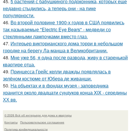
45.
5 растений с бабушкиного подоконника, которых еще
недавно стыдились, а теперь они - на пике
популярности.
46.
Во второй половине 1900-х годов в США появились
так называемые "Electric Eye Bears" - медведи со
стеклянными лампочками вместо глаз.
47.
Интерьер викторианского дома торри в небольшом
городке на берегу Ла-манша в Великобритании.
48.
Мне уже 56, я одна после развода, живу в старенькой
квартире отца.
49.
Принцесса Грейс келли дважды появлялась в
зелёном костюме от Юбера де живанши.
50.
На объектах и в фондах музея - заповедника
хранится около двадцати сундуков конца XIX - середины
ХХ вв.
© 2026 Всё об интерьере для дома и квартиры
Контакты
Пользовательское соглашение
Политика конфидециальности