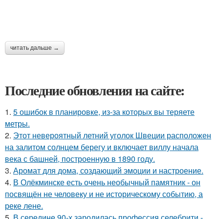
читать дальше →
Последние обновления на сайте:
1.
5 ошибок в планировке, из-за которых вы теряете
метры.
2.
Этот невероятный летний уголок Швеции расположен
на залитом солнцем берегу и включает виллу начала
века с башней, построенную в 1890 году.
3.
Аромат для дома, создающий эмоции и настроение.
4.
В Олёкминске есть очень необычный памятник - он
посвящён не человеку и не историческому событию, а
реке лене.
5.
В середине 90-х зародилась профессия селебрити -