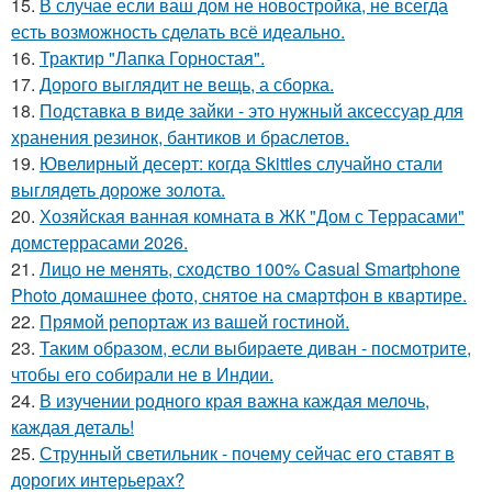
15.
В случае если ваш дом не новостройка, не всегда
есть возможность сделать всё идеально.
16.
Трактир "Лапка Горностая".
17.
Дорого выглядит не вещь, а сборка.
18.
Подставка в виде зайки - это нужный аксессуар для
хранения резинок, бантиков и браслетов.
19.
Ювелирный десерт: когда Skittles случайно стали
выглядеть дороже золота.
20.
Хозяйская ванная комната в ЖК "Дом с Террасами"
домстеррасами 2026.
21.
Лицо не менять, сходство 100% Casual Smartphone
Photo домашнее фото, снятое на смартфон в квартире.
22.
Прямой репортаж из вашей гостиной.
23.
Таким образом, если выбираете диван - посмотрите,
чтобы его собирали не в Индии.
24.
В изучении родного края важна каждая мелочь,
каждая деталь!
25.
Струнный светильник - почему сейчас его ставят в
дорогих интерьерах?