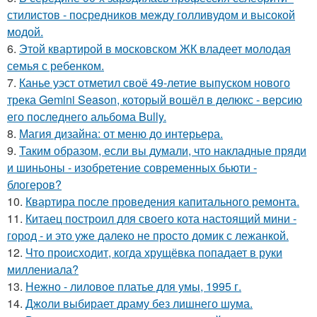
стилистов - посредников между голливудом и высокой
модой.
6.
Этой квартирой в московском ЖК владеет молодая
семья с ребенком.
7.
Канье уэст отметил своё 49-летие выпуском нового
трека Gemini Season, который вошёл в делюкс - версию
его последнего альбома Bully.
8.
Магия дизайна: от меню до интерьера.
9.
Таким образом, если вы думали, что накладные пряди
и шиньоны - изобретение современных бьюти -
блогеров?
10.
Квартира после проведения капитального ремонта.
11.
Китаец построил для своего кота настоящий мини -
город - и это уже далеко не просто домик с лежанкой.
12.
Что происходит, когда хрущёвка попадает в руки
миллениала?
13.
Нежно - лиловое платье для умы, 1995 г.
14.
Джоли выбирает драму без лишнего шума.