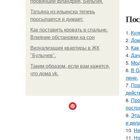
провинции фландрия, Бельгия.
Татьяна из ильинска теперь
Пос
просыпается и думает:
Как поставить кровать в спальне.
1.
Кул
Влияние обстановки на сон
2.
Дом
3.
Как
Визуализация квартиры в ЖК
4.
Дач
"Булычев".
5.
Мод
Таким образом, если вам кажется,
6.
В О
что дома vk.
лене.
7.
Пор
дейст
8.
Про
посто
9.
Эта
и дел
10.
Не
11.
Но