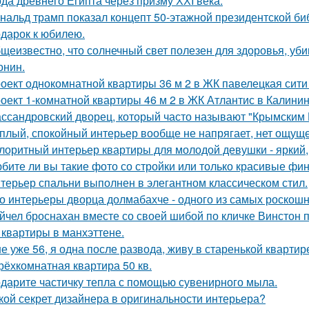
да древнего Египта через призму ХХI века.
нальд трамп показал концепт 50-этажной президентской биб
дарок к юбилею.
щеизвестно, что солнечный свет полезен для здоровья, уби
онин.
оект однокомнатной квартиры 36 м 2 в ЖК павелецкая сити
оект 1-комнатной квартиры 46 м 2 в ЖК Атлантис в Калинин
ссандровский дворец, который часто называют "Крымским 
плый, спокойный интерьер вообще не напрягает, нет ощущ
лоритный интерьер квартиры для молодой девушки - яркий,
бите ли вы такие фото со стройки или только красивые ф
терьер спальни выполнен в элегантном классическом стил.
о интерьеры дворца долмабахче - одного из самых роскош
йчел броснахан вместе со своей шибой по кличке Винстон по
 квартиры в манхэттене.
е уже 56, я одна после развода, живу в старенькой квартир
трёхкомнатная квартира 50 кв.
дарите частичку тепла с помощью сувенирного мыла.
кой секрет дизайнера в оригинальности интерьера?