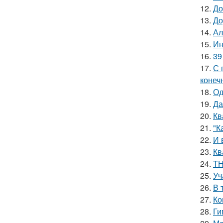
12.
До
13.
До
14.
Ал
15.
Ин
16.
39
17.
С 
конеч
18.
Од
19.
Да
20.
Кв
21.
"К
22.
И 
23.
Кв
24.
TH
25.
Уч
26.
В 
27.
Ко
28.
Ги