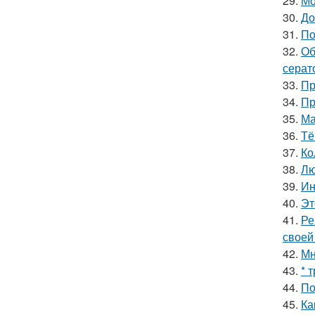
29.
Мо
30.
До
31.
По
32.
Об
серат
33.
Пр
34.
Пр
35.
Ма
36.
Тё
37.
Ко
38.
Лю
39.
Ин
40.
Эт
41.
Ре
своей
42.
Мн
43.
* 
44.
По
45.
Ка