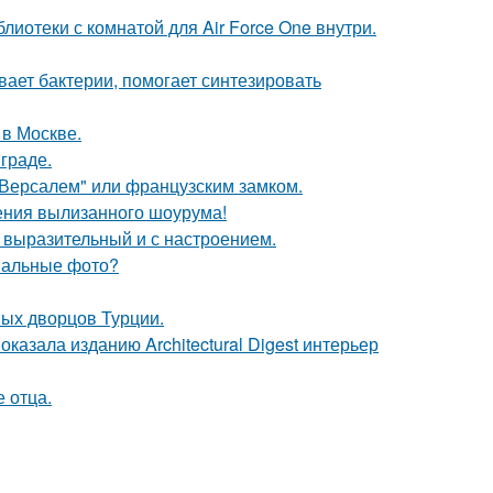
лиотеки с комнатой для Air Force One внутри.
вает бактерии, помогает синтезировать
 в Москве.
граде.
Версалем" или французским замком.
ения вылизанного шоурума!
 выразительный и с настроением.
инальные фото?
ных дворцов Турции.
казала изданию Architectural Digest интерьер
е отца.