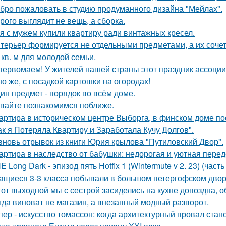
бро пожаловать в студию продуманного дизайна "Мейлах".
рого выглядит не вещь, а сборка.
я с мужем купили квартиру ради винтажных кресел.
терьер формируется не отдельными предметами, а их соче
 кв. м для молодой семьи.
первомаем! У жителей нашей страны этот праздник ассоци
но же, с посадкой картошки на огородах!
ин предмет - порядок во всём доме.
вайте познакомимся поближе.
артира в историческом центре Выборга, в финском доме пос
ак я Потеряла Квартиру и Заработала Кучу Долгов".
вновь отрывок из книги Юрия крылова "Путиловский Двор".
артира в наследство от бабушки: недорогая и уютная перед
E Long Dark - эпизод пять Hotfix 1 (Wintermute v 2. 23) (часть 
ащиеся 3-3 класса побывали в большом петергофском двор
тот выходной мы с сестрой засиделись на кухне допоздна, о
гда виноват не магазин, а внезапный модный разворот.
пер - искусство томассон: когда архитектурный провал ста