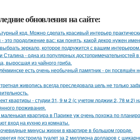
ледние обновления на сайте:
ьтурный код. Можно сделать красивый интерьер практически
 - это продолжение вас: как понять, какой декор нужен име
 выбрать зеркало, которое подружится с вашим интерьером
и Сталина - одна из популярных достопримечательностей в
а, выросшая из чайного гриба.
лёкминске есть очень необычный памятник - он посвящён не
третная живопись всегда преследовала цель не только зафи
вительность.
ект квартиры - студии 31, 9 м 2 (с учетом лоджии 2, 78 м 2)
янного проживания.
 маленькая квартира в Париже уж очень похожа по планир
ают вход на кухню из комнаты.
очевидные минусы жихни в квартире в большом городе.
рвегия построила туалет за 2 миллиона долларов с шикарн