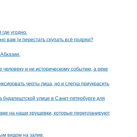
 где угодно.
нно вам (и перестать скупать всё подряд?
.
 Абхазии.
 человеку и не историческому событию, а реке
ксировать черты лица, но и слегка приукрасить
 на будапештской улице в Санкт-петербурге для
овке на наши хрущевки, которые перепланируют
ым видом на залив.