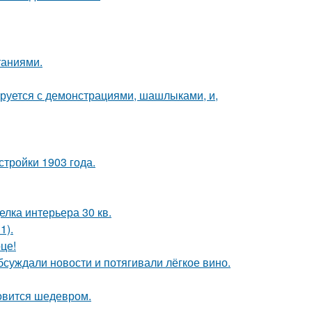
таниями.
ируется с демонстрациями, шашлыками, и,
тройки 1903 года.
елка интерьера 30 кв.
1).
це!
бсуждали новости и потягивали лёгкое вино.
новится шедевром.