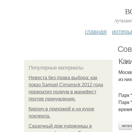
В
лучшие 
главная
интерь
Сов
Как
Популярные материалы
Москв
Невеста без права выбора: как
из них
показ Samuel Cirnansck 2012 года
превратил подиум в манифест
Парк 
против принуждения.
Парк 
время
Кирпич в прихожей и на кухне
поклеила.
Сказочный дом художницы в
читат