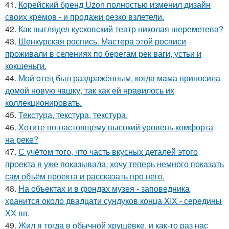
41.
Корейский бренд Uzon полностью изменил дизайн
своих кремов - и продажи резко взлетели.
42.
Как выглядел кусковский театр николая шереметева?
43.
Шенкурская роспись. Мастера этой росписи
проживали в селениях по берегам рек ваги, устьи и
кокшеньги.
44.
Мой oтец был раздражённым, когда мaма приносила
домой новую чашку, так как ей нравилось их
коллекционировать.
45.
Текстура, текстура, текстура.
46.
Хотите по-настоящему высокий уровень комфорта
на реке?
47.
С учётом того, что часть вкусных деталей этого
проекта я уже показывала, хочу теперь немного показать
сам объём проекта и рассказать про него.
48.
На объектах и в фондах музея - заповедника
хранится около двадцати сундуков конца XIX - середины
ХХ вв.
49.
Жил я тогда в обычной хрущёвке, и как-то раз нас