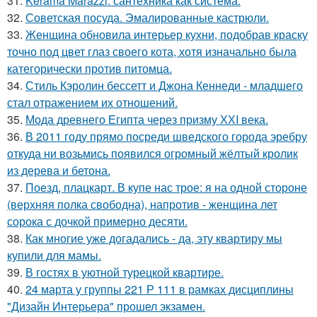
31.
Kerama Marazzi: сантехника как система.
32.
Советская посуда. Эмалированные кастрюли.
33.
Женщина обновила интерьер кухни, подобрав краску
точно под цвет глаз своего кота, хотя изначально была
категорически против питомца.
34.
Стиль Кэролин бессетт и Джона Кеннеди - младшего
стал отражением их отношений.
35.
Мода древнего Египта через призму ХХI века.
36.
В 2011 году прямо посреди шведского города эребру
откуда ни возьмись появился огромный жёлтый кролик
из дерева и бетона.
37.
Поезд, плацкарт. В купе нас трое: я на одной стороне
(верхняя полка свободна), напротив - женщина лет
сорока с дочкой примерно десяти.
38.
Как многие уже догадались - да, эту квартиру мы
купили для мамы.
39.
В гостях в уютной турецкой квартире.
40.
24 марта у группы 221 Р 111 в рамках дисциплины
"Дизайн Интерьера" прошел экзамен.