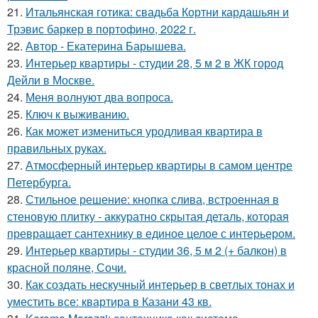
21.
Итальянская готика: свадьба Кортни кардашьян и
Трэвис баркер в портофино, 2022 г.
22.
Автор - Екатерина Барышева.
23.
Интерьер квартиры - студии 28, 5 м 2 в ЖК город
Дейли в Москве.
24.
Меня волнуют два вопроса.
25.
Ключ к выживанию.
26.
Как может измениться уродливая квартира в
правильных руках.
27.
Атмосферный интерьер квартиры в самом центре
Петербурга.
28.
Стильное решение: кнопка слива, встроенная в
стеновую плитку - аккуратно скрытая деталь, которая
превращает сантехнику в единое целое с интерьером.
29.
Интерьер квартиры - студии 36, 5 м 2 (+ балкон) в
красной поляне, Сочи.
30.
Как создать нескучный интерьер в светлых тонах и
уместить все: квартира в Казани 43 кв.