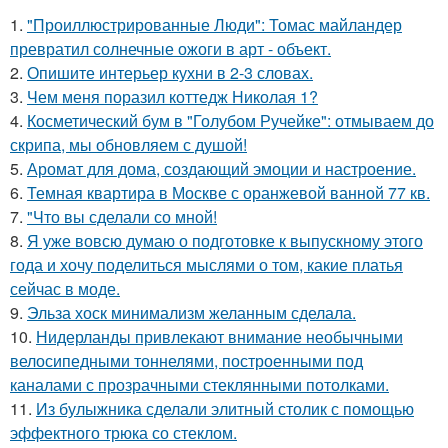
1.
"Проиллюстрированные Люди": Томас майландер
превратил солнечные ожоги в арт - объект.
2.
Опишите интерьер кухни в 2-3 словах.
3.
Чем меня поразил коттедж Николая 1?
4.
Косметический бум в "Голубом Ручейке": отмываем до
скрипа, мы обновляем с душой!
5.
Аромат для дома, создающий эмоции и настроение.
6.
Темная квартира в Москве с оранжевой ванной 77 кв.
7.
"Что вы сделали со мной!
8.
Я уже вовсю думаю о подготовке к выпускному этого
года и хочу поделиться мыслями о том, какие платья
сейчас в моде.
9.
Эльза хоск минимализм желанным сделала.
10.
Нидерланды привлекают внимание необычными
велосипедными тоннелями, построенными под
каналами с прозрачными стеклянными потолками.
11.
Из булыжника сделали элитный столик с помощью
эффектного трюка со стеклом.