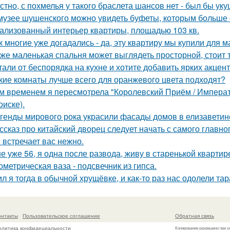
стно, с похмелья у такого браслета шансов нет - был бы уку
музее шушенского можно увидеть буфеты, которым больше с
ализованный интерьер квартиры, площадью 103 кв.
к многие уже догадались - да, эту квартиру мы купили для 
же маленькая спальня может выглядеть просторной, стоит 
тали от беспорядка на кухне и хотите добавить ярких акцен
кие комнаты лучше всего для оранжевого цвета подходят?
м временем я пересмотрела "Королевский Приём / Императо
оиске).
генды мирового рока украсили фасады домов в елизаветин
ссказ про китайский дворец следует начать с самого главно
 встречает вас нежно.
е уже 56, я одна после развода, живу в старенькой квартир
ометрическая ваза - подсвечник из гипса.
л я тогда в обычной хрущёвке, и как-то раз нас одолели та
онтакты
Пользовательское соглашение
Обратная связь
олитика конфидециальности
Копирование разрешено при у