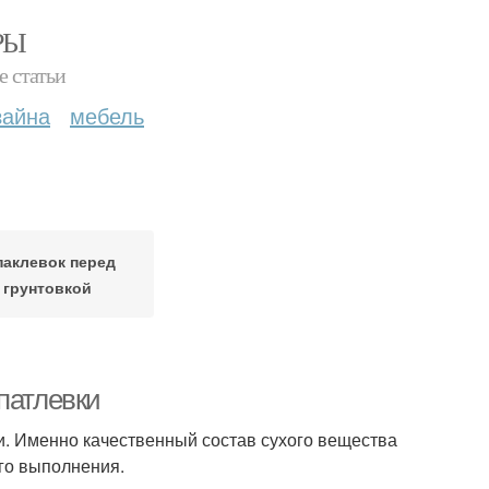
РЫ
е статьи
зайна
мебель
аклевок перед
грунтовкой
патлевки
и. Именно качественный состав сухого вещества
его выполнения.