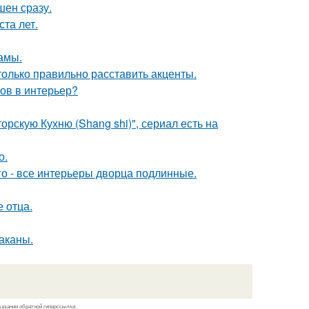
шен сразу.
та лет.
мамы.
только правильно расставить акценты.
тов в интерьер?
рскую Кухню (Shang shi)", сериал есть на
о.
го - все интерьеры дворца подлинные.
е отца.
раканы.
казании обратной гиперссылки.