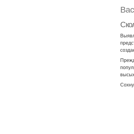
Вас
Скол
Выявл
предс
созда
Прежд
попул
высых
Сохну