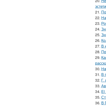
20.
Не
эстети
21.
По
22.
На
23.
Ро
24.
Зн
25.
Зн
26.
Ко
27.
В 
28.
Пр
29.
Ка
расск
30.
Ha
31.
В 
32.
Г.
33.
Ав
34.
El
35.
Ст
36.
В 