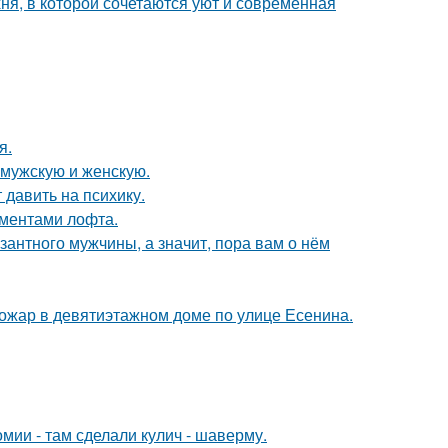
ня, в которой сочетаются уют и современная
я.
 мужскую и женскую.
 давить на психику.
ементами лофта.
озантного мужчины, а значит, пора вам о нём
пожар в девятиэтажном доме по улице Есенина.
мии - там сделали кулич - шаверму.