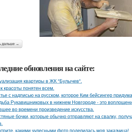
ь дальше →
ледние обновления на сайте:
уализация квартиры в ЖК "Булычев".
к красоты понятен всем.
тье с надписью на русском, которое Ким бейсингер придума
дьба Рукавишниковых в нижнем Новгороде - это воплощени
вшее во времени произведение искусства.
тяные бочки, которые обычно отправляют на свалку, получ
в.
трите, какими чудесными фото поделилась моя заказчица!