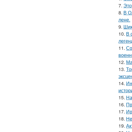
7.
Это
8.
В О
лене.
9.
Шик
10.
В 
леген
11.
Со
военн
12.
Ма
13.
То
эксце
14.
Ин
истор
15.
На
16.
Пр
17.
Ир
18.
Не
19.
Ак