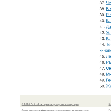
37.
Че
38.
В 
39.
Ре
40.
Ка
41.
Да
42.
Ус
43.
Ка
44.
Те
киноп
45.
Ле
46.
Ра
47.
Он
48.
Мн
49.
Ге
50.
Жи
© 2026 Всё об интерьере для дома и квартиры
К
П
Лучшие идеи для дизайна интерьера, полезные советы, интересные статьи