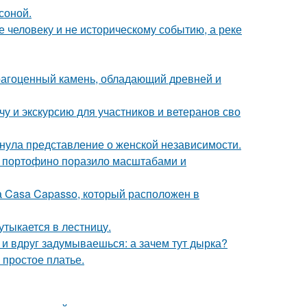
соной.
 человеку и не историческому событию, а реке
рагоценный камень, обладающий древней и
у и экскурсию для участников и ветеранов сво
нула представление о женской независимости.
 в портофино поразило масштабами и
а Casa Capasso, который расположен в
утыкается в лестницу.
 и вдруг задумываешься: а зачем тут дырка?
 простое платье.