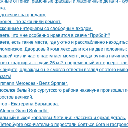
жные оттенки, рамочные фасады и лаконичные детали - кух
ка.
дсвечник на продажу.
конец - то закончили ремонт.
скошные интерьеры со свободным входом.
аете, что мне особенно нравится в свече "Прибой"?
аете, есть такие места, где уютно и расслабленно находитьс
ломенское. Дворцовый комплекс делится на две половины:
нашей жизни часто наступает момент, когда рутина начинает
оект квартиры - студии 26 м 2. современный интерьер с эл
к видите, однажды я не смогла отвести взгляд от этого имп
азать!
rtmann Mercedes - Benz Sprinter.
поселке белый яр сургутского района накануне произошел 
 ростов великий.
тор - Екатерина Барышева.
 Ateneo Grand Splendid.
ильный выход королевы Летиции: классика и яркая деталь.
Петербурге окончательно перестали бояться бога и гастроно