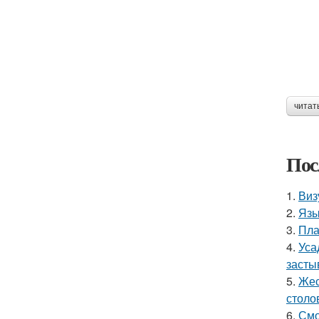
читат
Пос
1.
Виз
2.
Язы
3.
Пла
4.
Уса
засты
5.
Жес
столо
6.
Смо