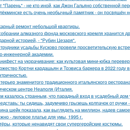
т "Парень" - не кто иной, как Джон Гальяно собственной пер
лёкминске есть очень необычный памятник - он посвящён не
арный ремонт небольшой квартиры.
собрании алмазного фонда московского кремля хранится д
дарной историей, - "Рубин Цезаря".
трудники усадьбы Кусково провели просветительскую встреч
о-инженерной академии.
нифест на укорачивание: как культовая мини-юбка перевер
ржество Кортни кардашьян и Трэвиса баркера в 2022 году
нтричностью.
терьер знаменитого традиционного итальянского ресторан
ическом центре Неаполя (Италия.
м казалось странным, что парадный вход в усадебный дом 
едставь: ты сидишь, задумчиво грызешь колпачок от ручки -
ина шейк показала, как выглядеть на миллион, надев самое
жно - лиловое платье для умы, 1995 г.
тёры, которые ненавидят свои супергеройские костюмы.