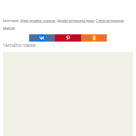
Категории:
Идеи дизайна спальни
,
Дизайн интерьера дома
,
Стили интерьеров
квартир
Читайте также
Резьба по дереву в стиле барокко. Резьба по дереву:
стилистические направления и характерные узоры.