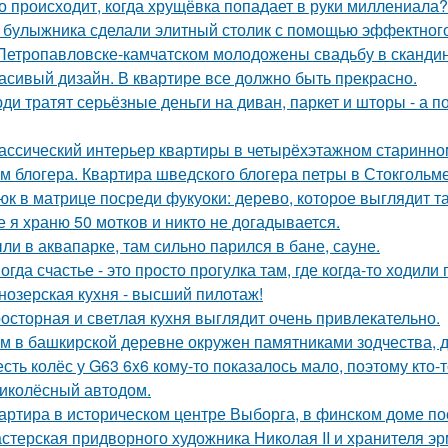
о происходит, когда хрущёвка попадает в руки миллениала?
 булыжника сделали элитный столик с помощью эффектного
Петропавловске-камчатском молодожены свадьбу в скандин
асивый дизайн. В квартире все должно быть прекрасно.
ди тратят серьёзные деньги на диван, паркет и шторы - а 
ассический интерьер квартиры в четырёхэтажном старинном
м блогера. Квартира шведского блогера петры в Стокгольме
юк в матрице посреди фукуоки: дерево, которое выглядит та
е я храню 50 мотков и никто не догадывается.
ли в аквапарке, там сильно парился в бане, сауне.
огда счастье - это просто прогулка там, где когда-то ходили 
нозерская кухня - высший пилотаж!
осторная и светлая кухня выглядит очень привлекательно.
м в башкирской деревне окружен памятниками зодчества, 
сть колёс у G63 6x6 кому-то показалось мало, поэтому кто
иколёсный автодом.
артира в историческом центре Выборга, в финском доме пос
стерская придворного художника Николая II и хранителя эр