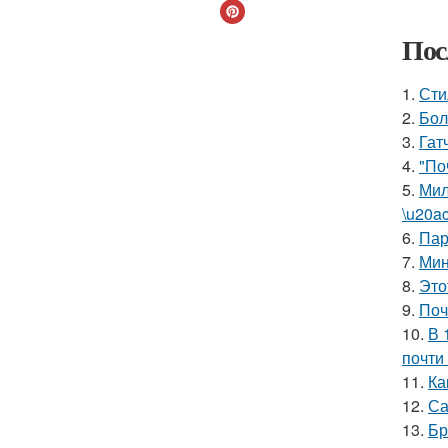
Пос
1.
Сти
2.
Бол
3.
Гат
4.
"По
5.
Мил
\u20a
6.
Пар
7.
Мин
8.
Это
9.
Поч
10.
В 
почти
11.
Ка
12.
Са
13.
Бр