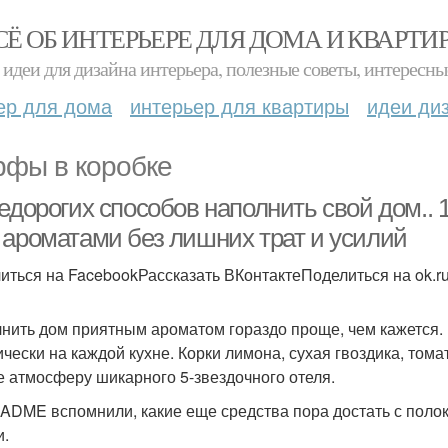
СЁ ОБ ИНТЕРЬЕРЕ ДЛЯ ДОМА И КВАРТИ
идеи для дизайна интерьера, полезные советы, интересны
ер для дома
интерьер для квартиры
идеи ди
фы в коробке
едорогих способов наполнить свой дом..
 ароматами без лишних трат и усилий
иться на FacebookРассказать ВКонтактеПоделиться на ok.r
нить дом приятным ароматом гораздо проще, чем кажется. 
ически на каждой кухне. Корки лимона, сухая гвоздика, том
е атмосферу шикарного 5-звездочного отеля.
ADME вспомнили, какие еще средства пора достать с поло
и.