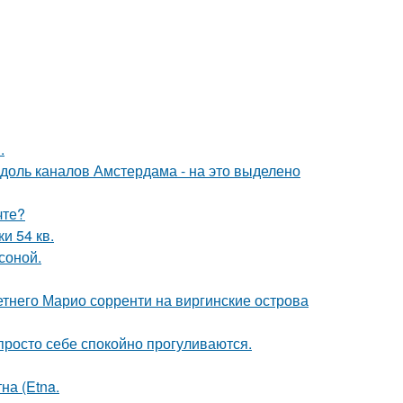
.
вдоль каналов Амстердама - на это выделено
чте?
и 54 кв.
соной.
летнего Марио сорренти на виргинские острова
просто себе спокойно прогуливаются.
на (Etna.