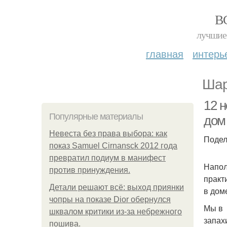
В
лучшие 
главная
интерь
Шар
12 н
Популярные материалы
дом
Невеста без права выбора: как
Подел
показ Samuel Cirnansck 2012 года
превратил подиум в манифест
Напол
против принуждения.
практ
Детали решают всё: выход приянки
в дом
чопры на показе Dior обернулся
Мы в 
шквалом критики из-за небрежного
запах
пошива.