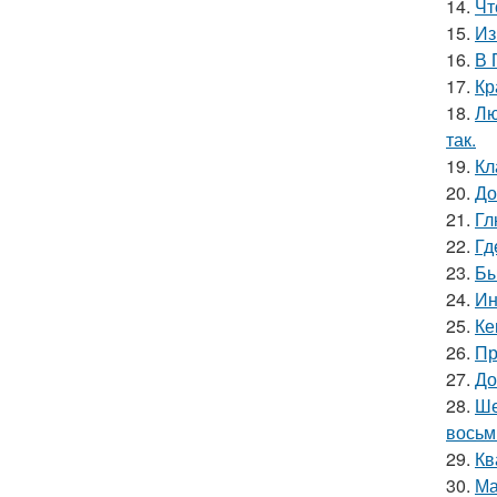
14.
Чт
15.
Из
16.
В 
17.
Кр
18.
Лю
так.
19.
Кл
20.
До
21.
Гл
22.
Гд
23.
Бы
24.
Ин
25.
Ке
26.
Пр
27.
До
28.
Ше
восьм
29.
Кв
30.
Ма