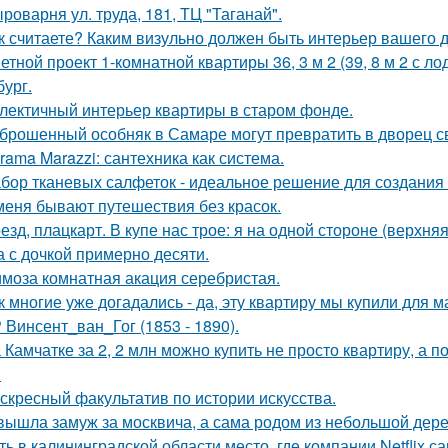
роварня ул. труда, 181, ТЦ "Таганай".
к считаете? Каким визульно должен быть интерьер вашего
етной проект 1-комнатной квартиры 36, 3 м 2 (39, 8 м 2 с 
бург.
лектичный интерьер квартиры в старом фонде.
брошенный особняк в Самаре могут превратить в дворец с
rama Marazzi: сантехника как система.
бор тканевых салфеток - идеальное решение для создания 
меня бывают путешествия без красок.
езд, плацкарт. В купе нас трое: я на одной стороне (верхня
а с дочкой примерно десяти.
моза комнатная акация серебристая.
к многие уже догадались - да, эту квартиру мы купили для 
 Винсент_ван_Гог (1853 - 1890).
 Камчатке за 2, 2 млн можно купить не просто квартиру, а 
.
скресный факультатив по истории искусства.
вышла замуж за москвича, а сама родом из небольшой дере
ть в калининградской области место, где компании Netflix 