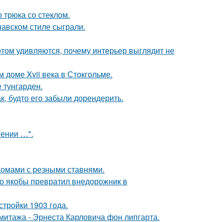
 трюка со стеклом.
авском стиле сыграли.
потом удивляются, почему интерьер выглядит не
 доме Xvii века в Стокгольме.
 тунгарден.
к, будто его забыли дорендерить.
гении …".
домами с резными ставнями.
-то якобы превратил внедорожник в
тройки 1903 года.
митажа - Эрнеста Карловича фон липгарта.