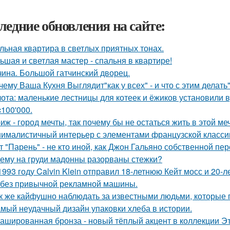
ледние обновления на сайте:
льная квартира в светлых приятных тонах.
ьшая и светлая мастер - спальня в квартире!
чина. Большой гатчинский дворец.
чему Ваша Кухня Выглядит"как у всех" - и что с этим делать"
ота: маленькие лестницы для котеек и ёжиков установили 
c100'000.
иж - город мечты, так почему бы не остаться жить в этой ме
ималистичный интерьер с элементами французской классик
т "Парень" - не кто иной, как Джон Гальяно собственной пер
ему на груди мадонны разорваны стежки?
1993 году Calvin Klein отправил 18-летнюю Кейт мосс и 20-
 без привычной рекламной машины.
к же кайфушно наблюдать за известными людьми, которые 
мый неудачный дизайн упаковки хлеба в истории.
ашированная бронза - новый тёплый акцент в коллекции Эт