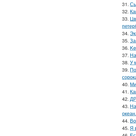
31.
Сы
32.
Ка
33.
Цв
петер
34.
Эк
35.
За
36.
Ke
37.
На
38.
У 
39.
По
сорок
40.
Ми
41.
Ка
42.
ДР
43.
На
океан
44.
Во
45.
Я 
46.
Ес