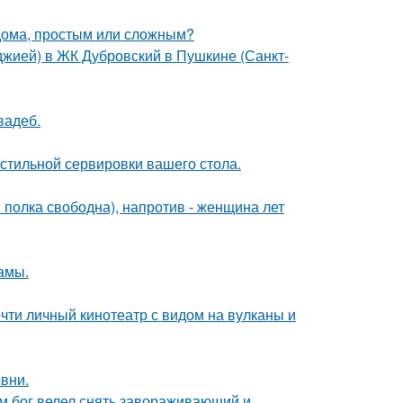
 дома, простым или сложным?
лоджией) в ЖК Дубровский в Пушкине (Санкт-
вадеб.
стильной сервировки вашего стола.
я полка свободна), напротив - женщина лет
мамы.
почти личный кинотеатр с видом на вулканы и
вни.
сам бог велел снять завораживающий и