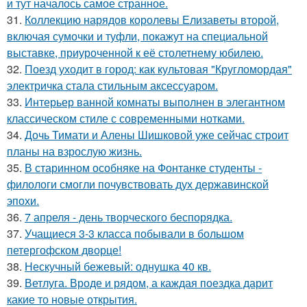
и тут началось самое странное.
31.
Коллекцию нарядов королевы Елизаветы второй,
включая сумочки и туфли, покажут на специальной
выставке, приуроченной к её столетнему юбилею.
32.
Поезд уходит в город: как культовая "Кругломордая"
электричка стала стильным аксессуаром.
33.
Интерьер ванной комнаты выполнен в элегантном
классическом стиле с современными нотками.
34.
Дочь Тимати и Алены Шишковой уже сейчас строит
планы на взрослую жизнь.
35.
В старинном особняке на Фонтанке студенты -
филологи смогли почувствовать дух державинской
эпохи.
36.
7 апреля - день творческого беспорядка.
37.
Учащиеся 3-3 класса побывали в большом
петергофском дворце!
38.
Нескучный бежевый: однушка 40 кв.
39.
Ветлуга. Вроде и рядом, а каждая поездка дарит
какие то новые открытия.