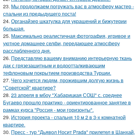
23.
Мы продолжаем погружать вас в атмосферу мастер -
спальни из предыдущего поста!
24.
Органайзер шкатулка для украшений и бижутерии
большая.
25.
Максимально реалистичная фотография, игривое и
уютное домашнее селфи, передающее атмосферу
расслабленного дня.
26.
Представляю вашему вниманию интерьерную ткань
дак с грязезашитным и водоотталкивающим
тефлоновым покрытием производства Турции.
27.
Чего хочется людям, прожившим долгую жизнь в
"Советской" квартире?
28.
23 апреля в мбоу "Хабарицкая СОШ" с. среднее
Бугаево прошло практико - ориентированное занятие в
рамках курса "Россия - мои горизонты".
29.
История проекта - спальня 10 м 2 в 3-х комнатной
квартире.
30.
Пресс - тур "Дьявол Носит Prada" прилетел в Шанхай,