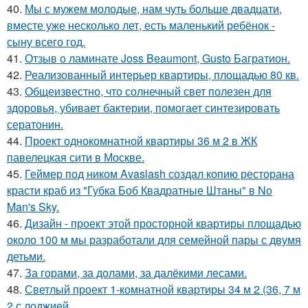
40.
Мы с мужем молодые, нам чуть больше двадцати,
вместе уже несколько лет, есть маленький ребёнок -
сыну всего год.
41.
Отзыв о ламинате Joss Beaumont, Gusto Багратион.
42.
Реализованный интерьер квартиры, площадью 80 кв.
43.
Общеизвестно, что солнечный свет полезен для
здоровья, убивает бактерии, помогает синтезировать
сератонин.
44.
Проект однокомнатной квартиры 36 м 2 в ЖК
павелецкая сити в Москве.
45.
Геймер под ником Avaslash создал копию ресторана
красти краб из "Губка Боб Квадратные Штаны" в No
Man's Sky.
46.
Дизайн - проект этой просторной квартиры площадью
около 100 м мы разработали для семейной пары с двумя
детьми.
47.
За горами, за долами, за далёкими лесами.
48.
Светлый проект 1-комнатной квартиры 34 м 2 (36, 7 м
2 с лоджией.