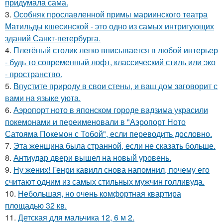
придумала сама.
3.
Особняк прославленной примы мариинского театра
Матильды кшесинской - это одно из самых интригующих
зданий Санкт-петербурга.
4.
Плетёный столик легко вписывается в любой интерьер
- будь то современный лофт, классический стиль или эко
- пространство.
5.
Впустите природу в свои стены, и ваш дом заговорит с
вами на языке уюта.
6.
Аэропорт ното в японском городе вадзима украсили
покемонами и переименовали в "Аэропорт Ното
Сатояма Покемон с Тобой", если переводить дословно.
7.
Эта женщина была странной, если не сказать больше.
8.
Антиудар двери вышел на новый уровень.
9.
Ну жених! Генри кавилл снова напомнил, почему его
считают одним из самых стильных мужчин голливуда.
10.
Небольшая, но очень комфортная квартира
площадью 32 кв.
11.
Детская для мальчика 12, 6 м 2.