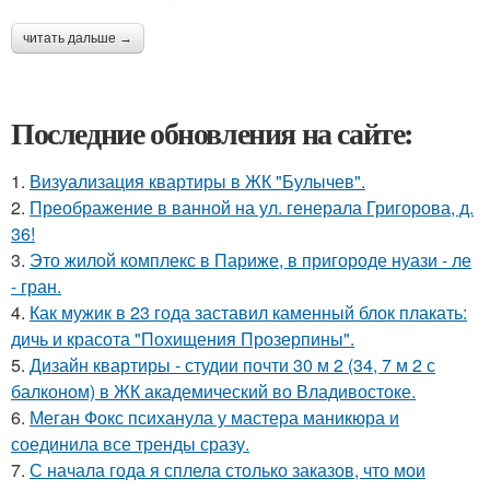
читать дальше →
Последние обновления на сайте:
1.
Визуализация квартиры в ЖК "Булычев".
2.
Преображение в ванной на ул. генерала Григорова, д.
36!
3.
Это жилой комплекс в Париже, в пригороде нуази - ле
- гран.
4.
Как мужик в 23 года заставил каменный блок плакать:
дичь и красота "Похищения Прозерпины".
5.
Дизайн квартиры - студии почти 30 м 2 (34, 7 м 2 с
балконом) в ЖК академический во Владивостоке.
6.
Меган Фокс психанула у мастера маникюра и
соединила все тренды сразу.
7.
С начала года я сплела столько заказов, что мои