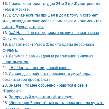
16.
Проект квартиры - студии 24 м 2 в ЖК дмитровское
небо в Москве.
17.
В случае если ты пришёл в дом к тому, у кого нет
книг, никогда не занимайся с ним сексом, - знаменитая
цитата Джона уотерса.
18.
3=2 На всё по категориям в розничных магазинах
Cozy Home.
19.
Дьявол носит Prada 2: во что одеты персонажи
фильма.
20.
Делимся с вами кадрами реализации видовых
апартаментов.
21.
18+. Часть 1. неожиданный конец.
22.
Исповедь серийного переездного дизайнера -
организатора пространств.
23.
Знаете, что мне особенно нравится в свече
"Прибой"?
24.
Загородный одноэтажный коттедж.
25.
"Эволюция Запрета": как панталоны прошли путь от
позора до нормы.