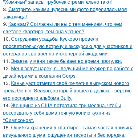
"Хомячьи" запасы трубочек стремительно тают!
8.
Смотрите, какими чудесными фото поделилась моя
заказчица!
9.
Как вам? Согласны ли вы с тем мнением, что чем
светлее квартира, тем она уютнее?
10.
Сотрудники усадьбы Кусково провели
просветительскую встречу и экскурсию для участников и
ветеранов сво военно-инженерной академии.
11.
Знаете, у меня такое бывает во время прогулки.
12.
Меня зовут нарек, я - ведущий менеджер по работе с
дизайнерами в компании Corps.
13.
Канье уэст отметил своё 49-летие выпуском нового
трека Gemini Season, который вошёл в делюкс - версию
его последнего альбома Bully.
14.
Женщина из США потратила три месяца, чтобы
воссоздать у себя дома точную копию кухни из
"Симпсонов".
15.
Ошибки хранения в квартире - самая частая причина
визуального шума, ощущения тесноты и беспорядка.