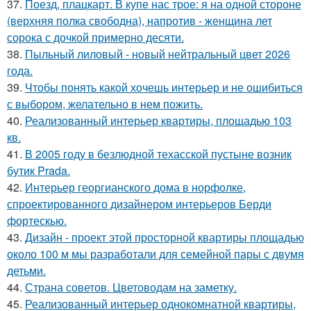
37.
Поезд, плацкарт. В купе нас трое: я на одной стороне
(верхняя полка свободна), напротив - женщина лет
сорока с дочкой примерно десяти.
38.
Пыльный лиловый - новый нейтральный цвет 2026
года.
39.
Чтобы понять какой хочешь интерьер и не ошибиться
с выбором, желательно в нем пожить.
40.
Реализованный интерьер квартиры, площадью 103
кв.
41.
В 2005 году в безлюдной техасской пустыне возник
бутик Prada.
42.
Интерьер георгианского дома в норфолке,
спроектированного дизайнером интерьеров Берди
фортескью.
43.
Дизайн - проект этой просторной квартиры площадью
около 100 м мы разработали для семейной пары с двумя
детьми.
44.
Страна советов. Цветоводам на заметку.
45.
Реализованный интерьер однокомнатной квартиры,