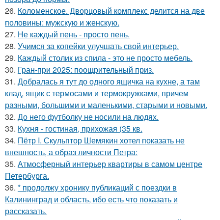
26.
Коломенское. Дворцовый комплекс делится на две
половины: мужскую и женскую.
27.
Не каждый пень - просто пень.
28.
Учимся за копейки улучшать свой интерьер.
29.
Каждый столик из спила - это не просто мебель.
30.
Гран-при 2025: поощрительный приз.
31.
Добралась я тут до одного ящичка на кухне, а там
клад, ящик с термосами и термокружками, причем
разными, большими и маленькими, старыми и новыми.
32.
До него футболку не носили на людях.
33.
Кухня - гостиная, прихожая (35 кв.
34.
Пётр I. Скульптор Шемякин хотел показать не
внешность, а образ личности Петра:
35.
Атмосферный интерьер квартиры в самом центре
Петербурга.
36.
* продолжу хронику публикаций с поездки в
Калининград и область, ибо есть что показать и
рассказать.