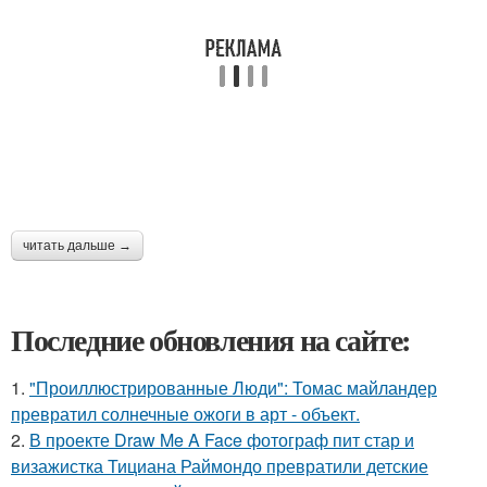
читать дальше →
Последние обновления на сайте:
1.
"Проиллюстрированные Люди": Томас майландер
превратил солнечные ожоги в арт - объект.
2.
В проекте Draw Me A Face фотограф пит стар и
визажистка Тициана Раймондо превратили детские