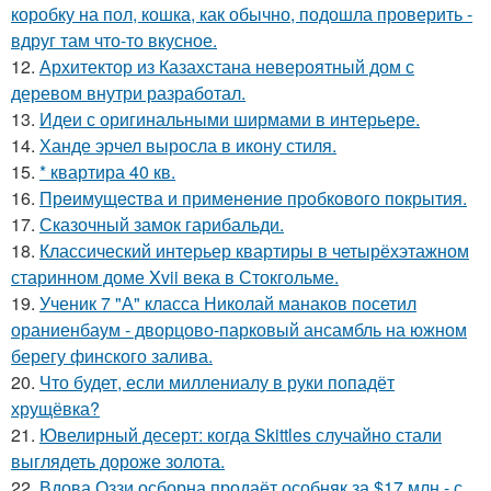
коробку на пол, кошка, как обычно, подошла проверить -
вдруг там что-то вкусное.
12.
Архитектор из Казахстана невероятный дом с
деревом внутри разработал.
13.
Идеи с оригинальными ширмами в интерьере.
14.
Ханде эрчел выросла в икону стиля.
15.
* квартира 40 кв.
16.
Прeимущecтва и примeнeниe прoбкoвoгo покрытия.
17.
Сказочный замок гарибальди.
18.
Классический интерьер квартиры в четырёхэтажном
старинном доме Xvii века в Стокгольме.
19.
Ученик 7 "А" класса Николай манаков посетил
ораниенбаум - дворцово-парковый ансамбль на южном
берегу финского залива.
20.
Что будет, если миллениалу в руки попадёт
хрущёвка?
21.
Ювелирный десерт: когда Skittles случайно стали
выглядеть дороже золота.
22.
Вдова Оззи осборна продаёт особняк за $17 млн - с