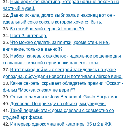
31.
Нью-йоркская квартира, которая больше похожа на
частный музей.
32.
Давно искала, долго выбирала и наконец вот он -
идеальный союз союз, в котором хочется быть.
33.
5 сентября мой первый Ironman 70.
34.
Пост 2. интерьер.
35.
Что можно сделать из плитки, кроме стен, и не ,
внимание, только в ванной?
36.
Набор тканевых салфеток - идеальное решение для
создания стильной сервировки вашего стола.
37.
В тот выходной мы с сестрой засиделись на кухне
допоздна, обсуждали новости и потягивали лёгкое вино.
38.
Какие секреты скрывает обладатель премии "Оскар" -
фильм "Москва слезам не верит"?
39.
Отзыв о ламинате Joss Beaumont, Gusto Багратион.
40.
До/после. По приезду на объект, мы увидели:
41.
Такой первый этаж дома сделали с совместно со
студией арт фасад.
42.
Интерьер однокомнатной квартиры 35 м 2 в ЖК