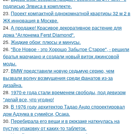
подписью Элвиса в комплекте.
23.
Проект компактной однокомнатной квартиры 32 м 2 в
ЖК инновация в Москве.
24.
А продаже! Красивое декоративное растение для
дома "Аглонема Ferst Diamond".
25.
Жидкиe обои: плюсы и минуcы.
26.
"Все Новое - это Хорошо Забытое Старое", - решили
братья марчиано и создали новый виток джинсовой
моды.
27.
BMW представили новую седьмую серию, чем
вызвали волну возмущения среди фанатов из-за
дизайна.
28.
1970-е года стали временем свободы, под девизом
"делай все, что угодно!
29.
В 1976 году архитектор Тадао Андо спроектировал
дом Адзума в сумиёси, Осака.
30.
Перебирала его вещи и в рюкзаке наткнулась на
пустую упаковку от каких-то таблеток.