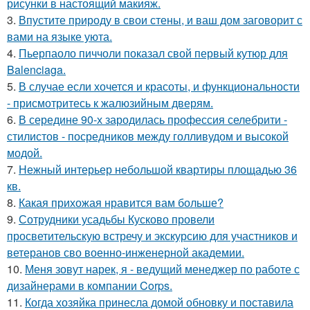
рисунки в настоящий макияж.
3.
Впустите природу в свои стены, и ваш дом заговорит с
вами на языке уюта.
4.
Пьерпаоло пиччоли показал свой первый кутюр для
Balenciaga.
5.
В случае если хочется и красоты, и функциональности
- присмотритесь к жалюзийным дверям.
6.
В середине 90-х зародилась профессия селебрити -
стилистов - посредников между голливудом и высокой
модой.
7.
Нежный интерьер небольшой квартиры площадью 36
кв.
8.
Какая прихожая нравится вам больше?
9.
Сотрудники усадьбы Кусково провели
просветительскую встречу и экскурсию для участников и
ветеранов сво военно-инженерной академии.
10.
Меня зовут нарек, я - ведущий менеджер по работе с
дизайнерами в компании Corps.
11.
Когда хозяйка принесла домой обновку и поставила