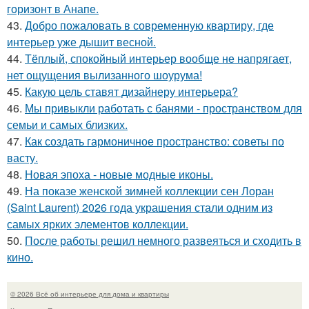
горизонт в Анапе.
43.
Добро пожаловать в современную квартиру, где
интерьер уже дышит весной.
44.
Тёплый, спокойный интерьер вообще не напрягает,
нет ощущения вылизанного шоурума!
45.
Какую цель ставят дизайнеру интерьера?
46.
Мы привыкли работать с банями - пространством для
семьи и самых близких.
47.
Как создать гармоничное пространство: советы по
васту.
48.
Новая эпоха - новые модные иконы.
49.
На показе женской зимней коллекции сен Лоран
(Saint Laurent) 2026 года украшения стали одним из
самых ярких элементов коллекции.
50.
После работы решил немного развеяться и сходить в
кино.
© 2026 Всё об интерьере для дома и квартиры