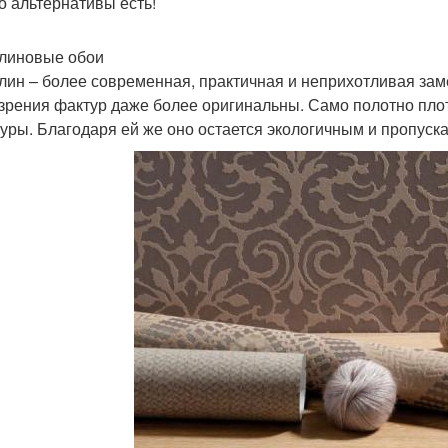
Но альтернативы есть!
линовые обои
лин – более современная, практичная и неприхотливая заме
 зрения фактур даже более оригинальны. Само полотно плот
туры. Благодаря ей же оно остается экологичным и пропуска