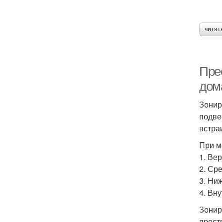
читат
Пре
дом
Зонир
подве
встра
При м
1. Ве
2. Ср
3. Ни
4. Вн
Зонир
прост