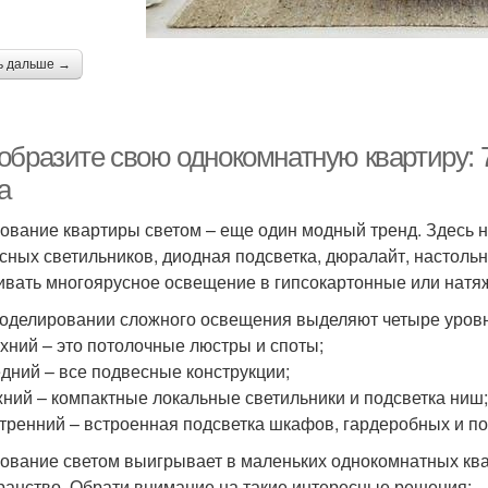
ь дальше →
образите свою однокомнатную квартиру: 
а
ование квартиры светом – еще один модный тренд. Здесь 
сных светильников, диодная подсветка, дюралайт, настол
ивать многоярусное освещение в гипсокартонные или натя
оделировании сложного освещения выделяют четыре уровн
рхний – это потолочные люстры и споты;
едний – все подвесные конструкции;
жний – компактные локальные светильники и подсветка ниш;
утренний – встроенная подсветка шкафов, гардеробных и п
ование светом выигрывает в маленьких однокомнатных квар
ранство. Обрати внимание на такие интересные решения: