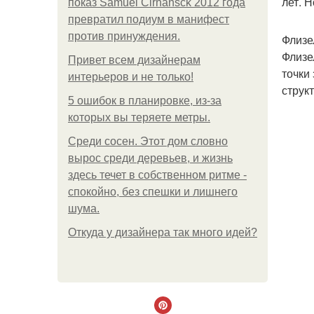
лет. 
показ Samuel Cirnansck 2012 года
превратил подиум в манифест
против принуждения.
Флизе
Флизе
Привет всем дизайнерам
точки
интерьеров и не только!
струк
5 ошибок в планировке, из-за
которых вы теряете метры.
Среди сосен. Этот дом словно
вырос среди деревьев, и жизнь
здесь течет в собственном ритме -
спокойно, без спешки и лишнего
шума.
Откуда у дизайнера так много идей?