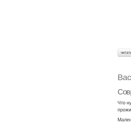
читат
Вас
Сов
Что н
прожи
Мален