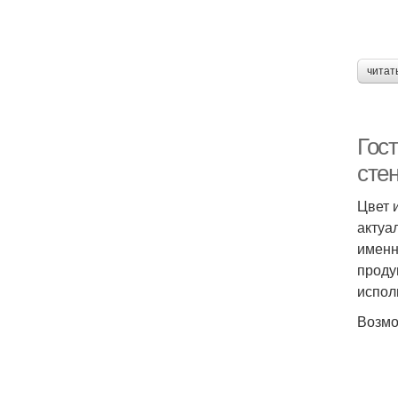
читат
Гос
сте
Цвет 
актуа
именн
проду
испол
Возмо