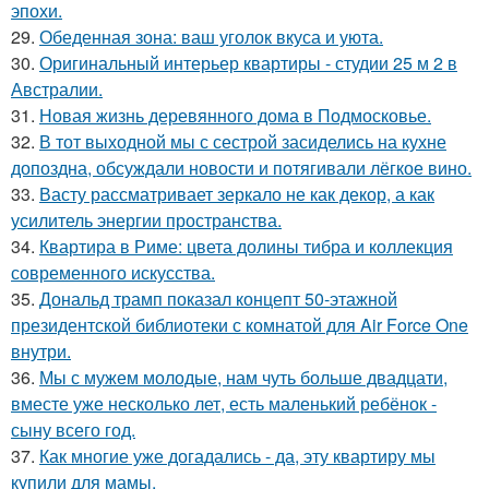
эпохи.
29.
Обеденная зона: ваш уголок вкуса и уюта.
30.
Оригинальный интерьер квартиры - студии 25 м 2 в
Австралии.
31.
Новая жизнь деревянного дома в Подмосковье.
32.
В тот выходной мы с сестрой засиделись на кухне
допоздна, обсуждали новости и потягивали лёгкое вино.
33.
Васту рассматривает зеркало не как декор, а как
усилитель энергии пространства.
34.
Квартира в Риме: цвета долины тибра и коллекция
современного искусства.
35.
Дональд трамп показал концепт 50-этажной
президентской библиотеки с комнатой для Air Force One
внутри.
36.
Мы с мужем молодые, нам чуть больше двадцати,
вместе уже несколько лет, есть маленький ребёнок -
сыну всего год.
37.
Как многие уже догадались - да, эту квартиру мы
купили для мамы.