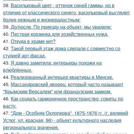
38.
Васильковый цвет - оттенок синей гаммы, но в
отличие от классического синего, васильковый выглядит
более нежным и жизнерадостным:
39.
До/после. По приезду на объект, мы увидели:
40.
Пестрая корзинка для хозяйственных нужд.
41.
Откуда в храме кит?
42.
Такой первый этаж дома сделали с совместно со
студией арт фасад.
43.
Я давно заметила: интерьеры похожи на
влюблённых.
44.
Реализованный интерьер квартиры в Минске.
45.
Массандровский дворец, который часто называют
"Крымским Версалем" или французским замком.
46.
Как создать гармоничное пространство: советы по
васту.
47.
"Дом - Особняк Охлопкова", 1875-1876 гг. (г. великий
Устюг, ул. красная, 96) - объект культурного наследия
регионального значения.