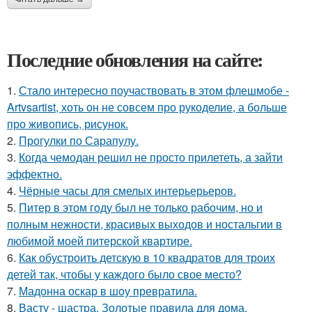
Последние обновления на сайте:
1.
Стало интересно поучаствовать в этом флешмобе -
Artvsartist, хоть он не совсем про рукоделие, а больше
про живопись, рисунок.
2.
Прогулки по Сарапулу.
3.
Когда чемодан решил не просто прилететь, а зайти
эффектно.
4.
Чёрные часы для смелых интерьерьеров.
5.
Питер в этом году был не только рабочим, но и
полным нежности, красивых выходов и ностальгии в
любимой моей питерской квартире.
6.
Как обустроить детскую в 10 квадратов для троих
детей так, чтобы у каждого было свое место?
7.
Мадонна оскар в шоу превратила.
8.
Васту - шастра. Золотые правила для дома.