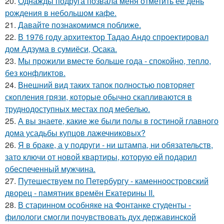
20.
Однажды подруга позвала меня отметить её день
рождения в небольшом кафе.
21.
Давайте познакомимся поближе.
22.
В 1976 году архитектор Тадао Андо спроектировал
дом Адзума в сумиёси, Осака.
23.
Мы прожили вместе больше года - спокойно, тепло,
без конфликтов.
24.
Внешний вид таких тапок полностью повторяет
скопления грязи, которые обычно скапливаются в
труднодоступных местах под мебелью.
25.
А вы знаете, какие же были полы в гостиной главного
дома усадьбы купцов лажечниковых?
26.
Я в браке, а у подруги - ни штампа, ни обязательств,
зато ключи от новой квартиры, которую ей подарил
обеспеченный мужчина.
27.
Путешествуем по Петербургу - каменноостровский
дворец - памятник времён Екатерины II.
28.
В старинном особняке на Фонтанке студенты -
филологи смогли почувствовать дух державинской