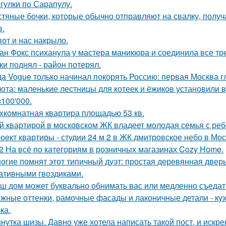
гулки по Сарапулу.
тяные бочки, которые обычно отправляют на свалку, получ
в.
вот и нас накрыло.
ан Фокс психанула у мастера маникюра и соединила все тр
ки поднял - район потерял.
да Vogue только начинал покорять Россию: первая Москва г
ота: маленькие лестницы для котеек и ёжиков установили 
c100'000.
хкомнатная квартира площадью 53 кв.
й квартирой в московском ЖК владеет молодая семья с реб
оект квартиры - студии 24 м 2 в ЖК дмитровское небо в Мос
2 На всё по категориям в розничных магазинах Cozy Home.
огие помнят этот типичный дуэт: простая деревянная дверь
ативными гвоздиками.
ш дом может буквально обнимать вас или медленно съедать 
жные оттенки, рамочные фасады и лаконичные детали - кух
ка.
нутка шизы. Давно уже хотела написать такой пост, и искре