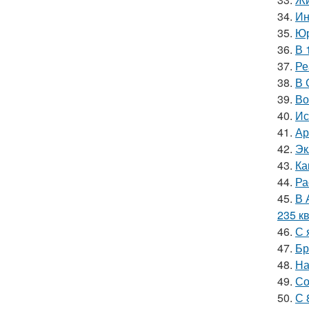
34.
Ин
35.
Юр
36.
В 
37.
Ре
38.
В 
39.
Во
40.
Ис
41.
Ар
42.
Эк
43.
Ка
44.
Ра
45.
В 
235 кв
46.
С 
47.
Бр
48.
На
49.
Со
50.
С 