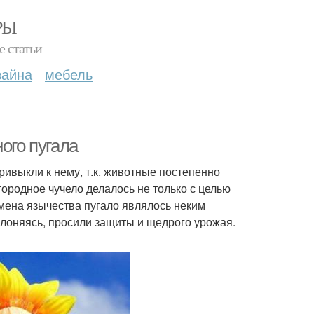
РЫ
е статьи
зайна
мебель
ого пугала
ривыкли к нему, т.к. животные постепенно
ородное чучело делалось не только с целью
емена язычества пугало являлось неким
клоняясь, просили защиты и щедрого урожая.