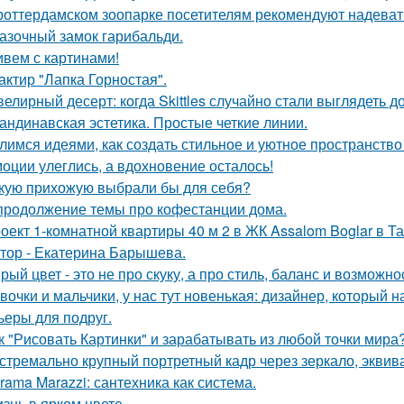
роттердамском зоопарке посетителям рекомендуют надеват
азочный замок гарибальди.
вем с картинами!
актир "Лапка Горностая".
елирный десерт: когда Skittles случайно стали выглядеть д
андинавская эстетика. Простые четкие линии.
лимся идеями, как создать стильное и уютное пространство 
оции улеглись, а вдохновение осталось!
кую прихожую выбрали бы для себя?
продолжение темы про кофестанции дома.
оект 1-комнатной квартиры 40 м 2 в ЖК Assalom Boglar в Т
тор - Екатерина Барышева.
рый цвет - это не про скуку, а про стиль, баланс и возможно
вочки и мальчики, у нас тут новенькая: дизайнер, который н
ьеры для подруг.
к "Рисовать Картинки" и зарабатывать из любой точки мира
стремально крупный портретный кадр через зеркало, эквива
rama Marazzi: сантехника как система.
знь в ярком цвете.