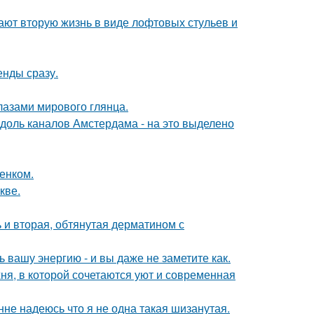
ают вторую жизнь в виде лофтовых стульев и
енды сразу.
лазами мирового глянца.
вдоль каналов Амстердама - на это выделено
енком.
кве.
 и вторая, обтянутая дерматином с
вашу энергию - и вы даже не заметите как.
ня, в которой сочетаются уют и современная
нне надеюсь что я не одна такая шизанутая.