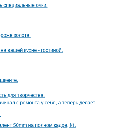
ь специальные очки.
ороже золота.
на вашей кухне - гостиной.
ашкенте.
сть для творчества.
ачинал с ремонта у себя, а теперь делает
?
лент 50mm на полном кадре, f/1.