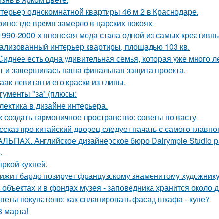
терьер однокомнатной квартиры 46 м 2 в Краснодаре.
ино: где время замерло в царских покоях.
1990-2000-х японская мода стала одной из самых креативны
ализованный интерьер квартиры, площадью 103 кв.
Сиднее есть одна удивительная семья, которая уже много л
т и завершилась наша финальная защита проекта.
аак левитан и его краски из глины.
гументы "за" (плюсы:
лектика в дизайне интерьера.
к создать гармоничное пространство: советы по васту.
ссказ про китайский дворец следует начать с самого главно
АЛЬПАХ. Английское дизайнерское бюро Dalrymple Studio 
.
яркой кухней.
ижит бардо позирует французскому знаменитому художнику 
 объектах и в фондах музея - заповедника хранится около д
веты покупателю: как спланировать фасад шкафа - купе?
8 марта!