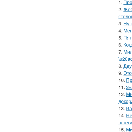
1.
Про
2.
Жес
столо
3.
Ну 
4.
Мег
5.
Пят
6.
Ког
7.
Мил
\u20a
8.
Дву
9.
Это
10.
Пр
11.
3=
12.
Мн
декор
13.
Ва
14.
Не
эстети
15.
Ми