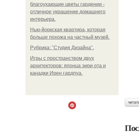
благоухающие цветы гардении -
отличное украшение домашнего
интерьера.
Нью-йоркская квартира, которая
больше похожа на частный музей.
Рубрика: "Студия Дизайна".
Игры с пространством двух
архитекторов: японца эири ота и
канадки Ирен гардпуа.
читат
Пос