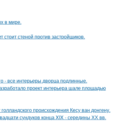
х в мире.
ет стоит стеной против застройщиков.
го - все интерьеры дворца подлинные.
разработало проект интерьера шале площадью
голландского происхождения Кесу ван донгену.
вадцати сундуков конца XIX - середины ХХ вв.