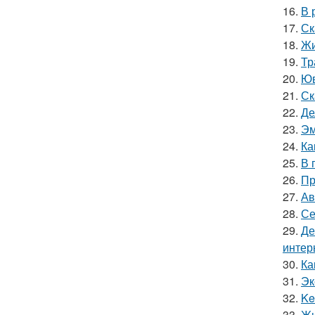
16.
В 
17.
Ск
18.
Жи
19.
Тр
20.
Юв
21.
Ск
22.
Де
23.
Эм
24.
Ка
25.
В 
26.
Пр
27.
Ав
28.
Се
29.
Де
интер
30.
Ка
31.
Эк
32.
Ke
33.
Жи