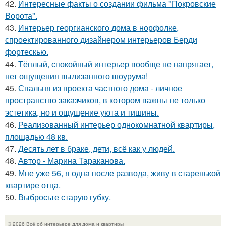
42.
Интересные факты о создании фильма "Покровские
Ворота".
43.
Интерьер георгианского дома в норфолке,
спроектированного дизайнером интерьеров Берди
фортескью.
44.
Тёплый, спокойный интерьер вообще не напрягает,
нет ощущения вылизанного шоурума!
45.
Спальня из проекта частного дома - личное
пространство заказчиков, в котором важны не только
эстетика, но и ощущение уюта и тишины.
46.
Реализованный интерьер однокомнатной квартиры,
площадью 48 кв.
47.
Десять лет в браке, дети, всё как у людей.
48.
Автор - Марина Тараканова.
49.
Мне уже 56, я одна после развода, живу в старенькой
квартире отца.
50.
Выбросьте старую губку.
© 2026 Всё об интерьере для дома и квартиры