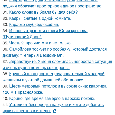
лоджия образуют просторное единое пространство.
31.
Какую кухню выбрали бы для себя?
32.
Кадры, снятые в одной комнате.
33.
Караоке клуб философия.
34.
И вновь отрывок из книги Юрия крылова
"Путиловский Двор".
35.
Часть 2. про чистоту и не только.
36.
Самойлова тоскует по особняку, который достался
джигану: "Теперь я Бездомная".
37.
Здравствуйте. У меня сложилась непростая ситуация
и очень нужна помощь со стороны.
38.
Крупный план (портрет) очаровательной молодой
женщины в уютной домашней обстановке.
39.
Шестиметровый потолок и высокие окна: квартира
120 м в Красноярске.
40.
Юрино: где время замерло в царских покоях.
41.
Устали от беспорядка на кухне и хотите добавить
ярких акцентов в интерьер?