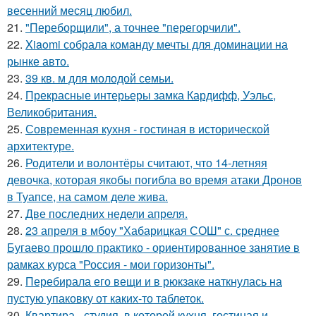
весенний месяц любил.
21.
"Переборщили", а точнее "перегорчили".
22.
Xiaomi собрала команду мечты для доминации на
рынке авто.
23.
39 кв. м для молодой семьи.
24.
Прекрасные интерьеры замка Кардифф, Уэльс,
Великобритания.
25.
Современная кухня - гостиная в исторической
архитектуре.
26.
Родители и волонтёры считают, что 14-летняя
девочка, которая якобы погибла во время атаки Дронов
в Туапсе, на самом деле жива.
27.
Две последних недели апреля.
28.
23 апреля в мбоу "Хабарицкая СОШ" с. среднее
Бугаево прошло практико - ориентированное занятие в
рамках курса "Россия - мои горизонты".
29.
Перебирала его вещи и в рюкзаке наткнулась на
пустую упаковку от каких-то таблеток.
30.
Квартира - студия, в которой кухня, гостиная и