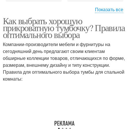
Показать все
Розетка над
Как выбрать хорошую
Прикроватные
прикроватной
прикроватную тумбочку? Правила
тумбочки
тумбочкой
оптимального выбора
Компании-производители мебели и фурнитуры на
сегодняшний день предлагают своим клиентам
Тумбы по типу
обширные коллекции товаров, отличающихся по форме,
размерам, внешнему дизайну и типу конструкции.
Правила для оптимального выбора тумбы для спальной
комнаты: