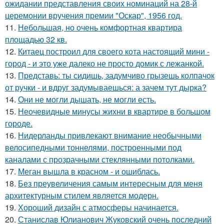
ожидании представления своих номинаций на 28-й
церемонии вручения премии "Оскар", 1956 год.
11.
Небольшая, но очень комфортная квартира
площадью 32 кв.
12.
Китаец построил для своего кота настоящий мини -
город - и это уже далеко не просто домик с лежанкой.
13.
Представь: ты сидишь, задумчиво грызешь колпачок
от ручки - и вдруг задумываешься: а зачем тут дырка?
14.
Они не могли дышать, не могли есть.
15.
Неочевидные минусы жихни в квартире в большом
городе.
16.
Нидерланды привлекают внимание необычными
велосипедными тоннелями, построенными под
каналами с прозрачными стеклянными потолками.
17.
Меган вышла в красном - и ошиблась.
18.
Без преувеличения самым интересным для меня
архитектурным стилем является модерн.
19.
Хороший дизайн с атмосферы начинается.
20.
Станислав Юлианович Жуковский очень последний