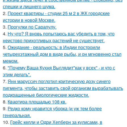
спешки и лишнего шума.
2.
Проект квартиры - студии 25 м 2 в ЖК городские
истории в новой Москве.
3.
Прогулки по Сарапулу.
4.
Ну что? Я вновь попытаюсь вас убедить в том, что
неистово прихотливых растений не существует.
5.
Ожидание - реальность: в Индии построили
четырехэтажный дом в виде рыбы, и он мгновенно стал
мемом.
6.
"Почему Ваша Кухня Выглядит"как у всех" - и что с
этим делать".
7.
Янн маруссич поглотил критическую дозу синего
пигмента, чтобы заставить свой организм вырабатывать
подкрашенные биологические жидкости.
8.
Квартира площадью 108 кв.
9.
Редко кому нравится уборка (и уж тем более
генеральная.
10.
Грейс келли и Одри Хепберн за кулисами, в