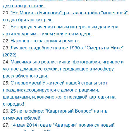
для пальцев стали.
20.
"Не Магия, а Биология": разгадана тайна "монет фей"
со дна британских рек.
21.
Без преувеличения самым интересным для меня
архитектурным стилем является модерн.
22.
Наконец - то закончили ремонт.
23.
Лучшее свадебное платье 1930-х "Смерть на Ниле"
(2022).
24.
Максимально реалистичная фотография, игривое и
уютное домашнее селфи, передающее атмосферу
расслабленного дня.
25.
С первомаем! У жителей нашей страны этот
праздник ассоциируется с демонстрациями,
шашлыками, и, конечно же, с посадкой картошки на
огородах!
26.
25 лет в эфире: "Квартирный Вопрос" на нтв
отмечает юбилей!
27.
14 мая 2014 года в "Аватарии" появился новый