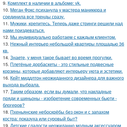
9.
Комплект в наличии в альбоме: vk.
10.
Меган Фокс психанула у мастера маникюра и
соединила все тренды сразу.
11.
Мужики, крепитесь. Теперь даже стринги решили над
нами поиздеваться.
12.
Мы индивидуально работаем с каждым клиентом.
13.
Нежный интерьер небольшой квартиры площадью 36
кв.
14.
Знаете, у меня такое бывает во время прогулки.
15.
Плетёные дорбаскеты - это стильные подвесные
корзины, которые добавляют интерьеру уюта и эстетики.
16.
Кейт миддлтон неожиданного дизайнера для важного
выхода выбрала.
17.
Таким образом, если вы думали, что накладные
пряди и шиньоны - изобретение современных бьюти -
блогеров?
18.
Пхеньянские небоскрёбы без окон и с запахом
костра: показуха или суровый быт?
19.
Детские сладости неожиданно модным аксессуаром