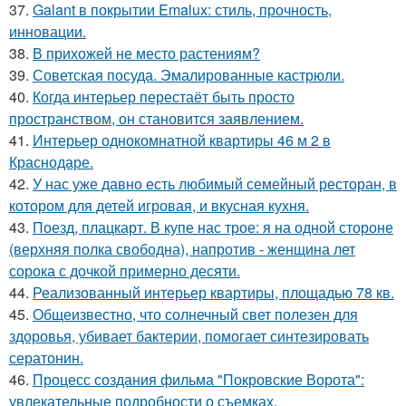
37.
Galant в покрытии Emalux: стиль, прочность,
инновации.
38.
В прихожей не место растениям?
39.
Советская посуда. Эмалированные кастрюли.
40.
Когда интерьер перестаёт быть просто
пространством, он становится заявлением.
41.
Интерьер однокомнатной квартиры 46 м 2 в
Краснодаре.
42.
У нас уже давно есть любимый семейный ресторан, в
котором для детей игровая, и вкусная кухня.
43.
Поезд, плацкарт. В купе нас трое: я на одной стороне
(верхняя полка свободна), напротив - женщина лет
сорока с дочкой примерно десяти.
44.
Реализованный интерьер квартиры, площадью 78 кв.
45.
Общеизвестно, что солнечный свет полезен для
здоровья, убивает бактерии, помогает синтезировать
сератонин.
46.
Процесс создания фильма "Покровские Ворота":
увлекательные подробности о съемках.