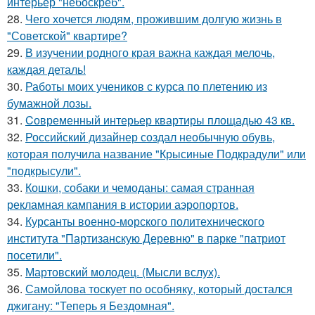
интерьер "небоскрёб".
28.
Чего хочется людям, прожившим долгую жизнь в
"Советской" квартире?
29.
В изучении родного края важна каждая мелочь,
каждая деталь!
30.
Работы моих учеников с курса по плетению из
бумажной лозы.
31.
Cовременный интерьер квартиры площадью 43 кв.
32.
Российский дизайнер создал необычную обувь,
которая получила название "Крысиные Подкрадули" или
"подкрысули".
33.
Кошки, собаки и чемоданы: самая странная
рекламная кампания в истории аэропортов.
34.
Курсанты военно-морского политехнического
института "Партизанскую Деревню" в парке "патриот
посетили".
35.
Мартовский молодец. (Мысли вслух).
36.
Самойлова тоскует по особняку, который достался
джигану: "Теперь я Бездомная".