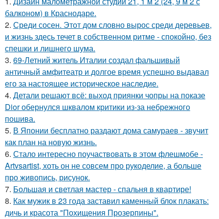
1.
Дизайн малометражной студии 21, 1 м 2 (24, 9 м 2 с
балконом) в Краснодаре.
2.
Среди сосен. Этот дом словно вырос среди деревьев,
и жизнь здесь течет в собственном ритме - спокойно, без
спешки и лишнего шума.
3.
69-Летний житель Италии создал фальшивый
античный амфитеатр и долгое время успешно выдавал
его за настоящее историческое наследие.
4.
Детали решают всё: выход приянки чопры на показе
Dior обернулся шквалом критики из-за небрежного
пошива.
5.
В Японии бесплатно раздают дома самураев - звучит
как план на новую жизнь.
6.
Стало интересно поучаствовать в этом флешмобе -
Artvsartist, хоть он не совсем про рукоделие, а больше
про живопись, рисунок.
7.
Большая и светлая мастер - спальня в квартире!
8.
Как мужик в 23 года заставил каменный блок плакать:
дичь и красота "Похищения Прозерпины".