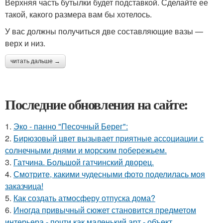
Верхняя часть бутылки будет подставкой. Сделайте ее
такой, какого размера вам бы хотелось.
У вас должны получиться две составляющие вазы —
верх и низ.
читать дальше →
Последние обновления на сайте:
1.
Эко - панно "Песочный Берег":
2.
Бирюзовый цвет вызывает приятные ассоциации с
солнечными днями и морским побережьем.
3.
Гатчина. Большой гатчинский дворец.
4.
Смотрите, какими чудесными фото поделилась моя
заказчица!
5.
Как создать атмосферу отпуска дома?
6.
Иногда привычный сюжет становится предметом
интерьера - почти как маленький арт - объект.