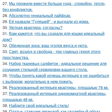
27.
Мы прожили вместе больше года - спокойно, тепло,
без конфликтов.
28.
Абсолютно гениальный лайфхак.
29.
Её назвали "Гулящей" - и выгнали из дома.
30.
Уютная квартира, согласны?
31.
Вам кажется, что вы создали для кошки идеальный
дом?
32.
Обеденная зона: ваш уголок вкуса и уюта.
33.
Свет, воздух и свобода - три главных героя этого
пространства.
34.
Набор тканевых салфеток - идеальное решение для
создания стильной сервировки вашего стола.
35.
Чтобы понять какой хочешь интерьер и не ошибиться
с выбором, желательно в нем пожить.
36.
Реализованный интерьер квартиры, площадью 78 кв.
37.
Реализованный интерьер однокомнатной квартиры,
площадью 48 кв.
38.
Найдите свой идеальный стиль!
39.
Платье, ставшее легендой: как свадебный образ