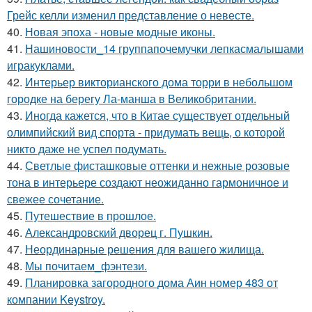
Грейс келли изменил представление о невесте.
40.
Новая эпоха - новые модные иконы.
41.
Нашиновости_14 группапочемучки лепкасмалышами
игракуклами.
42.
Интерьер викторианского дома торри в небольшом
городке на берегу Ла-манша в Великобритании.
43.
Иногда кажется, что в Китае существует отдельный
олимпийский вид спорта - придумать вещь, о которой
никто даже не успел подумать.
44.
Светлые фисташковые оттенки и нежные розовые
тона в интерьере создают неожиданно гармоничное и
свежее сочетание.
45.
Путешествие в прошлое.
46.
Александровский дворец г. Пушкин.
47.
Неординарные решения для вашего жилища.
48.
Мы почитаем_фэнтези.
49.
Планировка загородного дома Аин номер 483 от
компании Keystroy.