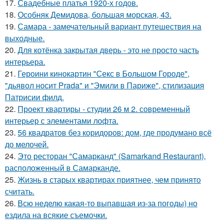
17.
Свадебные платья 1920-х годов.
18.
Особняк Демидова, большая морская, 43.
19.
Самара - замечательный вариант путешествия на
выходные.
20.
Для котёнка закрытая дверь - это не просто часть
интерьера.
21.
Героини кинокартин "Секс в Большом Городе",
"дьявол носит Prada" и "Эмили в Париже", стилизация
Патрисии филд.
22.
Проект квартиры - студии 26 м 2. современный
интерьер с элементами лофта.
23.
56 квадратов без коридоров: дом, где продумано всё
до мелочей.
24.
Это ресторан "Самарканд" (Samarkand Restaurant),
расположенный в Самарканде.
25.
Жизнь в старых квартирах приятнее, чем принято
считать.
26.
Всю неделю какая-то выпавшая из-за погоды) но
ездила на всякие съемочки.