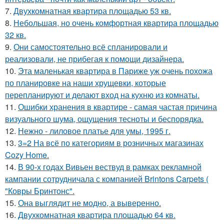
7.
Двухкомнатная квартира площадью 53 кв.
8.
Небольшая, но очень комфортная квартира площадью
32 кв.
9.
Они самостоятельно всё спланировали и
реализовали, не прибегая к помощи дизайнера.
10.
Эта маленькая квартира в Париже уж очень похожа
по планировке на наши хрущевки, которые
перепланируют и делают вход на кухню из комнаты.
11.
Ошибки хранения в квартире - самая частая причина
визуального шума, ощущения тесноты и беспорядка.
12.
Нежно - лиловое платье для умы, 1995 г.
13.
3=2 На всё по категориям в розничных магазинах
Cozy Home.
14.
В 90-х годах Вивьен вествуд в рамках рекламной
кампании сотрудничала с компанией Brintons Carpets (
"Ковры Бринтонс".
15.
Она выглядит не модно, а выверенно.
16.
Двухкомнатная квартира площадью 64 кв.