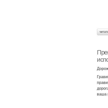
читат
Пре
исп
Дорож
Грави
прави
дорог
ваша 