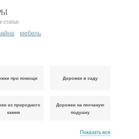
РЫ
е статьи
зайна
мебель
ожки при помощи
Дорожки в саду
ки из природного
Дорожки на песчаную
камня
подушку
Показать все
ожка из дерева
Дорожки из досок