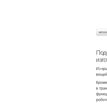
читат
Под
изг
Из кр
вещей
Кроме
в тра
функц
робот