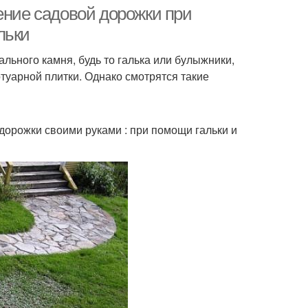
ение садовой дорожки при
льки
ального камня, будь то галька или булыжники,
ень для дорожек
отуарной плитки. Однако смотрятся такие
дорожки своими руками : при помощи гальки и