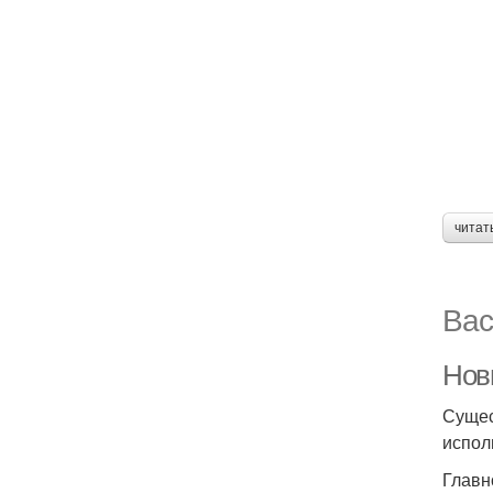
читат
Вас
Нов
Сущес
испол
Главн