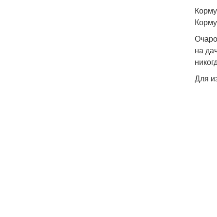
Корму
Корму
Очаро
на да
никог
Для и