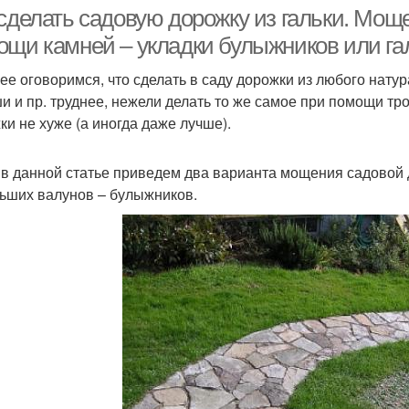
 сделать садовую дорожку из гальки. Мощ
ощи камней – укладки булыжников или га
ее оговоримся, что сделать в саду дорожки из любого натур
ожки из деревянных
Дорожки из щепок
Кам
и и пр. труднее, нежели делать то же самое при помощи тр
спилов
ки не хуже (а иногда даже лучше).
 в данной статье приведем два варианта мощения садовой 
ьших валунов – булыжников.