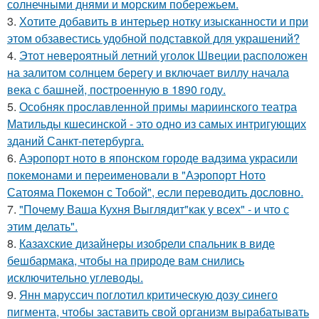
солнечными днями и морским побережьем.
3.
Хотите добавить в интерьер нотку изысканности и при
этом обзавестись удобной подставкой для украшений?
4.
Этот невероятный летний уголок Швеции расположен
на залитом солнцем берегу и включает виллу начала
века с башней, построенную в 1890 году.
5.
Особняк прославленной примы мариинского театра
Матильды кшесинской - это одно из самых интригующих
зданий Санкт-петербурга.
6.
Аэропорт ното в японском городе вадзима украсили
покемонами и переименовали в "Аэропорт Ното
Сатояма Покемон с Тобой", если переводить дословно.
7.
"Почему Ваша Кухня Выглядит"как у всех" - и что с
этим делать".
8.
Казахские дизайнеры изобрели спальник в виде
бешбармака, чтобы на природе вам снились
исключительно углеводы.
9.
Янн маруссич поглотил критическую дозу синего
пигмента, чтобы заставить свой организм вырабатывать