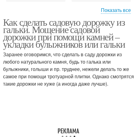
Показать все
Как сделать садовую дорожку из
Дорожка из дикого
Садовые дорожки
гальки. Мощение садовой
камня
дорожки при помощи камней –
укладки булыжников или гальки
Дорожки из природного
Дорожки на песчаную
Заранее оговоримся, что сделать в саду дорожки из
камня
подушку
любого натурального камня, будь то галька или
булыжники, голыши и пр. труднее, нежели делать то же
самое при помощи тротуарной плитки. Однако смотрятся
такие дорожки не хуже (а иногда даже лучше).
Дорожки из камня
Пошаговая дорожка
Дорожка из дерева
Дорожки из досок