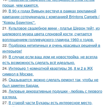
проще, чем кажется.
20.
В 90-х годах Вивьен вествуд в рамках рекламной
кампании сотрудничала с компанией Brintons Carpets (
"Ковры Бринтонс".
21.
Культовое свадебное мини - платье Шерон тейт, из
шелкового муара цвета слоновой кости, считается
воплощением голливудского гламура 1960-х годов.
22.
Подборка нетипичных и очень красивых решений в
интерьере!
23.
В случае если ваш дом не новостройка, не всегда
есть возможность сделать всё идеально.
24.
Интерьер 1-комнатной квартиры 36, 8 м 2 в ЖК
символ в Москве.
25.
Оказывается, можно сделать ремонт так, чтобы не
был заметен бардак.
26.
Лиловые декоративные подушки - любовь с первого
взгляда.
27.
В старой части Бухары есть интересное место,