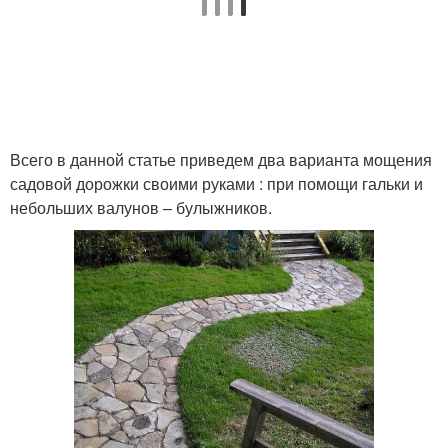
Дорожки из деревянных
Дорожки из щепок
спилов
Всего в данной статье приведем два варианта мощения
Камень для дорожек
садовой дорожки своими руками : при помощи гальки и
небольших валунов – булыжников.