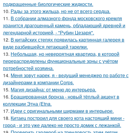
подкрашенные биологические жидкости.
10.
Рады за этого жильца, но не от всего сердца.
11.
В собрании алмазного фонда московского кремля
хранится драгоценный камень, обладающий древней и
легендарной историей, - "Рубин Цезаря".
12.
В китайских степях появилась картинная галерея в
виде разбившейся летающей тарелки.
13.
Небольшая, но невероятная квартира, в которой
перераспределены функциональные зоны с учётом
потребностей хозяина.
14.
Меня зовут нарек, я - ведущий менеджер по работе с
дизайнерами в компании Corps.
15.
Магия дизайна: от меню до интерьера.
16.
Брашированная бронза - новый тёплый акцент в
коллекции Этна (Etna.
17.
Идеи с оригинальными ширмами в интерьере.
18.
Китаец построил для своего кота настоящий мини -
город - и это уже далеко не просто домик с лежанкой.
19.
Проверить гардероб на трендовость этим летом