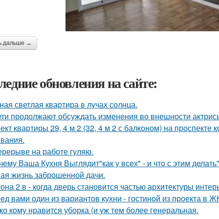
ь дальше →
ледние обновления на сайте:
ная светлая квартира в лучах солнца.
ети продолжают обсуждать изменения во внешности актрис
ект квартиры 29, 4 м 2 (32, 4 м 2 с балконом) на проспекте
вания.
ерерыве на работе гуляю.
чему Ваша Кухня Выглядит"как у всех" - и что с этим делать"
ая жизнь заброшенной дачи.
она 2 в - когда дверь становится частью архитектуры интер
ед вами один из вариантов кухни - гостиной из проекта в Ж
ко кому нравится уборка (и уж тем более генеральная.