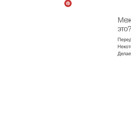
Меж
это
Перед
Некот
Делае