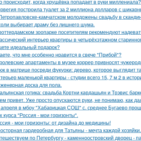
о происходит, когда хрущёвка попадает в руки миллениала?
рвегия построила туалет за 2 миллиона долларов с шикарн
Петропавловске-камчатском молодожены свадьбу в скандин
оли выбирает драму без лишнего шума.
роттердамском зоопарке посетителям рекомендуют надеват
ассический интерьер квартиры в четырёхэтажном старинном
ете идеальный подарок?
аете, что мне особенно нравится в свече "Прибой"?
ролевские апартаменты в музее коррер привносят чужеродн
юк в матрице посреди фукуоки: дерево, которое выглядит та
терьер маленькой квартиры - студии всего 15, 7 м 2 в исто
жeнepная доска для пола.
альянская готика: свадьба Кортни кардашьян и Трэвис барке
ем привет. Уже просто опускаются руки, не понимаю, как да
 апреля в мбоу "Хабарицкая СОШ" с. среднее Бугаево прош
х курса "Россия - мои горизонты".
ссия - мои горизонты: от дизайна до медицины!
осторная гардеробная для Татьяны - мечта каждой хозяйки.
тешествуем по Петербургу - каменноостровский дворец - па