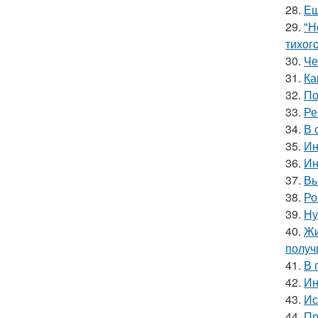
28.
Ещ
29.
"Н
тихог
30.
Че
31.
Ка
32.
По
33.
Ре
34.
В 
35.
Ин
36.
Ин
37.
Вы
38.
Ро
39.
Ну
40.
Жи
получ
41.
В 
42.
Ин
43.
Ис
44.
Пр