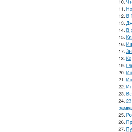
10.
Чт
11.
Но
12.
В 
13.
Дж
14.
В 
15.
Кл
16.
Ищ
17.
Зн
18.
Ко
19.
Гл
20.
Ин
21.
Ин
22.
Ит
23.
Вс
24.
23
рамка
25.
Ро
26.
Пр
27.
Пу