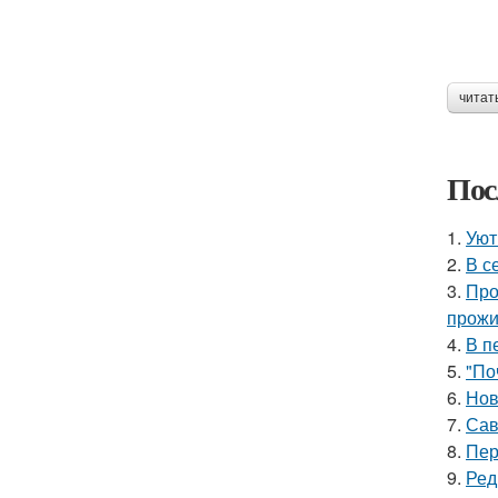
читат
Пос
1.
Уют
2.
В с
3.
Про
прожи
4.
В п
5.
"По
6.
Нов
7.
Сав
8.
Пер
9.
Ред