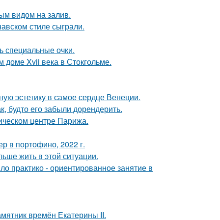
ым видом на залив.
авском стиле сыграли.
ь специальные очки.
 доме Xvii века в Стокгольме.
ую эстетику в самое сердце Венеции.
к, будто его забыли дорендерить.
рическом центре Парижа.
р в портофино, 2022 г.
льше жить в этой ситуации.
ло практико - ориентированное занятие в
мятник времён Екатерины II.