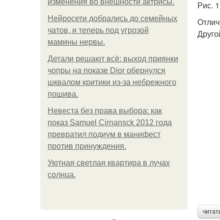
изменения во внешности актрисы.
Рис. 
Нейросети добрались до семейных
Отлич
чатов, и теперь под угрозой
Друго
мамины нервы.
Детали решают всё: выход приянки
чопры на показе Dior обернулся
шквалом критики из-за небрежного
пошива.
Невеста без права выбора: как
показ Samuel Cirnansck 2012 года
превратил подиум в манифест
против принуждения.
Уютная светлая квартира в лучах
солнца.
читат