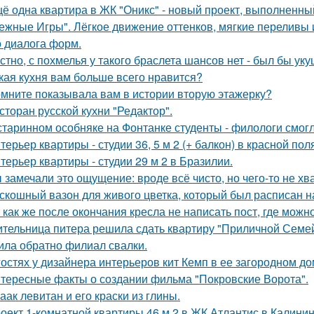
ё одна квартира в ЖК "Оникс" - новый проект, выполненны
ежные Игры". Лёгкое движение оттенков, мягкие переливы
о диалога форм.
стно, с похмелья у такого браслета шансов нет - был бы уку
кая кухня вам больше всего нравится?
мните показывала вам в истории вторую этажерку?
сторан русской кухни "Редактор".
старинном особняке на Фонтанке студенты - филологи смог
терьер квартиры - студии 36, 5 м 2 (+ балкон) в красной пол
терьер квартиры - студии 29 м 2 в Бразилии.
 замечали это ощущение: вроде всё чисто, но чего-то не хв
скошный вазон для живого цветка, который был расписан на
 как же после окончания кресла не написать пост, где можн
тельница питера решила сдать квартиру "Приличной Семейн
ила обратно филиал свалки.
гостях у дизайнера интерьеров кит Кемп в ее загородном д
тересные факты о создании фильма "Покровские Ворота".
аак левитан и его краски из глины.
оект 1-комнатной квартиры 46 м 2 в ЖК Атлантис в Калинин