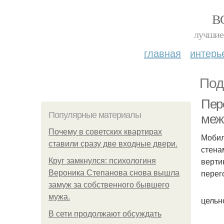
В
лучшие 
главная
интерь
Под
Пер
Популярные материалы
меж
Почему в советских квартирах
Мобил
ставили сразу две входные двери.
стена
верти
Круг замкнулся: психологиня
перег
Вероника Степанова снова вышла
замуж за собственного бывшего
мужа.
цельн
В сети продолжают обсуждать