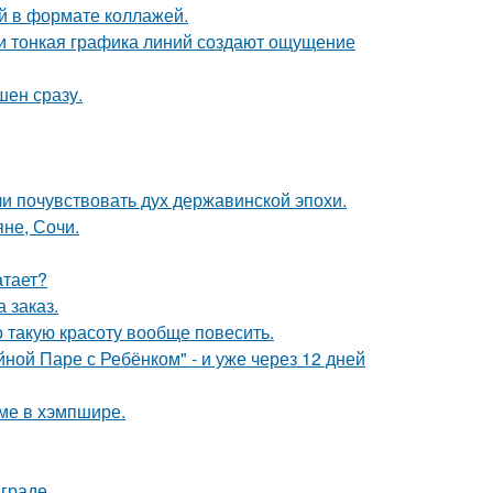
й в формате коллажей.
 и тонкая графика линий создают ощущение
шен сразу.
ли почувствовать дух державинской эпохи.
яне, Сочи.
атает?
 заказ.
о такую красоту вообще повесить.
ой Паре с Ребёнком" - и уже через 12 дней
оме в хэмпшире.
граде.