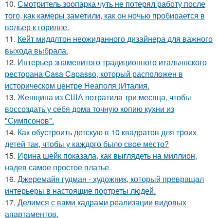
10.
Смотритель зоопарка чуть не потерял работу после
того, как камеры заметили, как он ночью пробирается в
вольер к горилле.
11.
Кейт миддлтон неожиданного дизайнера для важного
выхода выбрала.
12.
Интерьер знаменитого традиционного итальянского
ресторана Casa Capasso, который расположен в
историческом центре Неаполя (Италия.
13.
Женщина из США потратила три месяца, чтобы
воссоздать у себя дома точную копию кухни из
"Симпсонов".
14.
Как обустроить детскую в 10 квадратов для троих
детей так, чтобы у каждого было свое место?
15.
Ирина шейк показала, как выглядеть на миллион,
надев самое простое платье.
16.
Джеремайя гудман - художник, который превращал
интерьеры в настоящие портреты людей.
17.
Делимся с вами кадрами реализации видовых
апартаментов.