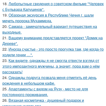
18.
Любопытные сведения о советском фильме "Человек
с Бульвара Капуцинов".
19.
Обзорная экскурсия в Республике Чечня г. шали
мечеть пророка Мухаммеда.
20.
Самара - замечательный вариант путешествия на
выходные.
21.
Вашему вниманию представляется проект "Домик на
Дереве".
22.
Иногда счастье - это просто прогулка там, где когда-то
ходили гении …".
23.
Как видите, однажды я не смогла отвести взгляд от
этого импозантного мужчины, а значит, пора вам о нём
рассказать!
24.
Однажды подруга позвала меня отметить её день
рождения в небольшом кафе.
25.
Апартаменты с видом на Яузу - место не для
постоянного проживания.
26.
Вязаная косметичка - душевный подарок и
украшение интерьера.