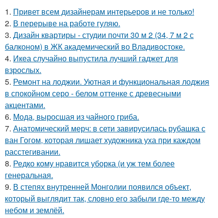
1.
Привет всем дизайнерам интерьеров и не только!
2.
В перерыве на работе гуляю.
3.
Дизайн квартиры - студии почти 30 м 2 (34, 7 м 2 с
балконом) в ЖК академический во Владивостоке.
4.
Икеа случайно выпустила лучший гаджет для
взрослых.
5.
Ремонт на лоджии. Уютная и функциональная лоджия
в спокойном серо - белом оттенке с древесными
акцентами.
6.
Мода, выросшая из чайного гриба.
7.
Анатомический мерч: в сети завирусилась рубашка с
ван Гогом, которая лишает художника уха при каждом
расстегивании.
8.
Редко кому нравится уборка (и уж тем более
генеральная.
9.
В степях внутренней Монголии появился объект,
который выглядит так, словно его забыли где-то между
небом и землёй.