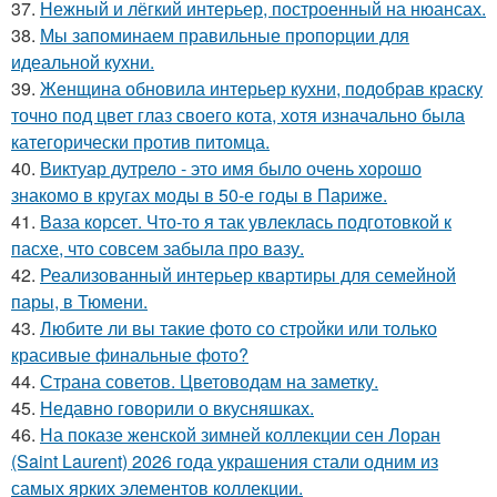
37.
Нежный и лёгкий интерьер, построенный на нюансах.
38.
Мы запоминаем правильные пропорции для
идеальной кухни.
39.
Женщина обновила интерьер кухни, подобрав краску
точно под цвет глаз своего кота, хотя изначально была
категорически против питомца.
40.
Виктуар дутрело - это имя было очень хорошо
знакомо в кругах моды в 50-е годы в Париже.
41.
Ваза корсет. Что-то я так увлеклась подготовкой к
пасхе, что совсем забыла про вазу.
42.
Реализованный интерьер квартиры для семейной
пары, в Тюмени.
43.
Любите ли вы такие фото со стройки или только
красивые финальные фото?
44.
Страна советов. Цветоводам на заметку.
45.
Недавно говорили о вкусняшках.
46.
На показе женской зимней коллекции сен Лоран
(Saint Laurent) 2026 года украшения стали одним из
самых ярких элементов коллекции.