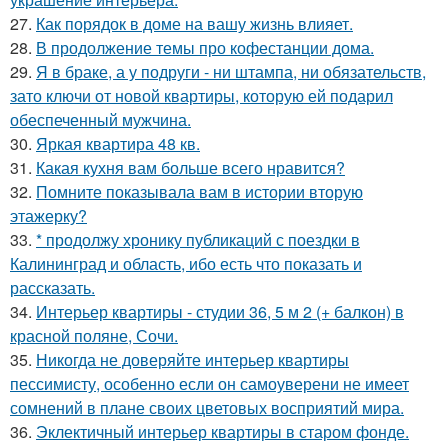
27.
Как порядок в доме на вашу жизнь влияет.
28.
В продолжение темы про кофестанции дома.
29.
Я в браке, а у подруги - ни штампа, ни обязательств,
зато ключи от новой квартиры, которую ей подарил
обеспеченный мужчина.
30.
Яркая квартира 48 кв.
31.
Какая кухня вам больше всего нравится?
32.
Помните показывала вам в истории вторую
этажерку?
33.
* продолжу хронику публикаций с поездки в
Калининград и область, ибо есть что показать и
рассказать.
34.
Интерьер квартиры - студии 36, 5 м 2 (+ балкон) в
красной поляне, Сочи.
35.
Никогда не доверяйте интерьер квартиры
пессимисту, особенно если он самоуверени не имеет
сомнений в плане своих цветовых восприятий мира.
36.
Эклектичный интерьер квартиры в старом фонде.