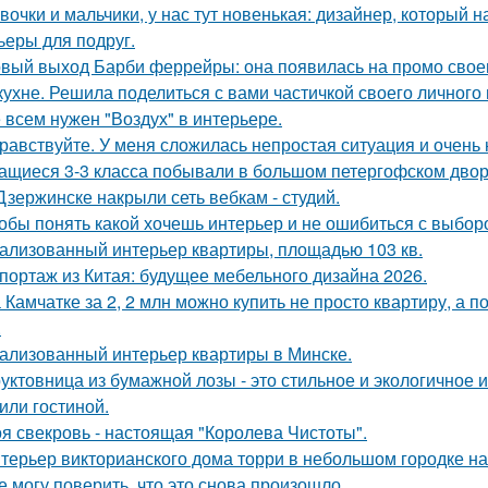
вочки и мальчики, у нас тут новенькая: дизайнер, который н
ьеры для подруг.
вый выход Барби феррейры: она появилась на промо своег
кухне. Решила поделиться с вами частичкой своего личного
 всем нужен "Воздух" в интерьере.
равствуйте. У меня сложилась непростая ситуация и очень
ащиеся 3-3 класса побывали в большом петергофском двор
Дзержинске накрыли сеть вебкам - студий.
обы понять какой хочешь интерьер и не ошибиться с выбор
ализованный интерьер квартиры, площадью 103 кв.
портаж из Китая: будущее мебельного дизайна 2026.
 Камчатке за 2, 2 млн можно купить не просто квартиру, а 
.
ализованный интерьер квартиры в Минске.
уктовница из бумажной лозы - это стильное и экологичное 
 или гостиной.
я свекровь - настоящая "Королева Чистоты".
терьер викторианского дома торри в небольшом городке на
е могу поверить, что это снова произошло.