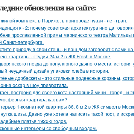
ледние обновления на сайте:
 жилой комплекс в Париже, в пригороде нуази - ле - гран.
иденция к - 2: почему советская архитектура иногда говори
бняк прославленной примы мариинского театра Матильды к
й Санкт-петербурга.
стите природу в свои стены, и ваш дом заговорит с вами на
ект квартиры - студии 24 м 2 в ЖК Fresh в Москве.
дворянского гнезда до популярного дачного места: история
ый неудачный дизайн упаковки хлеба в истории.
тёные дорбаскеты - это стильные подвесные корзины, котор
онна оскар в шоу превратила.
таец построил для своего кота настоящий мини - город - и э
мосферная квартира как вам?
терьер 1-комнатной квартиры 36, 8 м 2 в ЖК символ в Моск
нутка шизы. Давно уже хотела написать такой пост, и искре
адебные платья 1920-х годов.
скошные интерьеры со свободным входом.