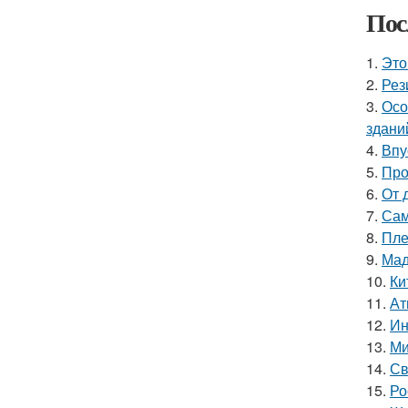
Пос
1.
Это
2.
Рез
3.
Осо
здани
4.
Впу
5.
Про
6.
От 
7.
Сам
8.
Пле
9.
Мад
10.
Ки
11.
Ат
12.
Ин
13.
Ми
14.
Св
15.
Ро