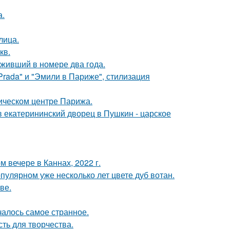
а.
лица.
кв.
оживший в номере два года.
Prada" и "Эмили в Париже", стилизация
рическом центре Парижа.
в екатерининский дворец в Пушкин - царское
 вечере в Каннах, 2022 г.
пулярном уже несколько лет цвете дуб вотан.
ве.
ачалось самое странное.
сть для творчества.