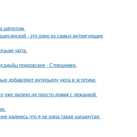
ла шёпотом.
шесинской - это одно из самых интригующих
 языке уюта.
 усадьбы покровское - Стрешнево.
ые добавляют интерьеру уюта и эстетики.
то уже далеко не просто домик с лежанкой.
ве.
нне надеюсь что я не одна такая шизанутая.