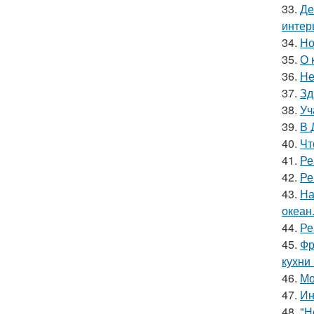
33.
Де
интер
34.
Но
35.
О 
36.
Не
37.
Зд
38.
Уч
39.
В 
40.
Чт
41.
Ре
42.
Ре
43.
На
океан
44.
Ре
45.
Фр
кухни
46.
Мо
47.
Ин
48.
"Н