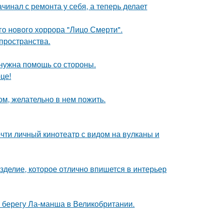
ачинал с ремонта у себя, а теперь делает
о нового хоррора "Лицо Смерти".
 пространства.
 нужна помощь со стороны.
це!
ом, желательно в нем пожить.
почти личный кинотеатр с видом на вулканы и
изделие, которое отлично впишется в интерьер
 берегу Ла-манша в Великобритании.