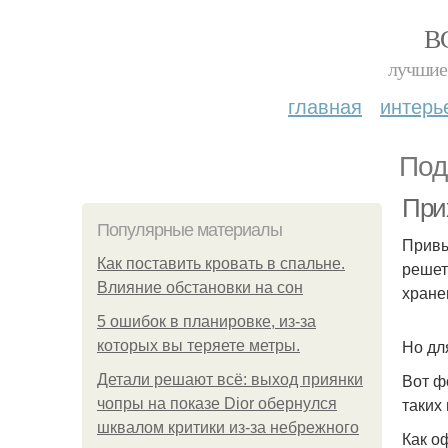
В
лучшие 
главная
интерь
Под
При
Популярные материалы
Привы
Как поставить кровать в спальне.
решет
Влияние обстановки на сон
хране
5 ошибок в планировке, из-за
Но дл
которых вы теряете метры.
Вот ф
Детали решают всё: выход приянки
таких
чопры на показе Dior обернулся
шквалом критики из-за небрежного
Как о