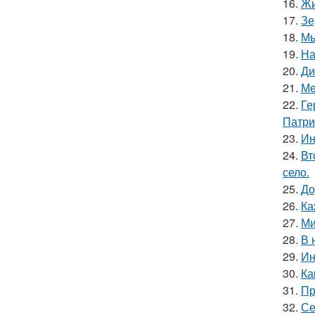
16.
Жи
17.
Зе
18.
Мы
19.
На
20.
Ди
21.
Ме
22.
Ге
Патри
23.
Ин
24.
Вт
село.
25.
До
26.
Ка
27.
Ми
28.
В 
29.
Ин
30.
Ка
31.
Пр
32.
Се