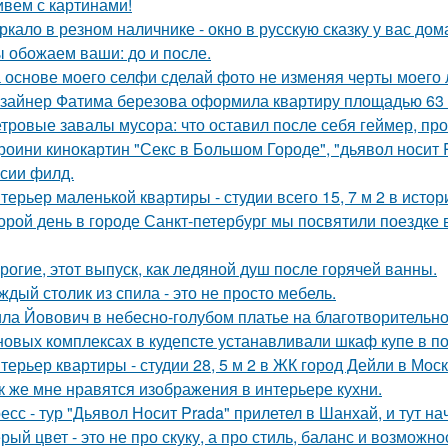
вем с картинами!
ркало в резном наличнике - окно в русскую сказку у вас дом
 обожаем ваши: до и после.
 основе моего селфи сделай фото не изменяя черты моего 
зайнер Фатима березова оформила квартиру площадью 63 
тровые завалы мусора: что оставил после себя геймер, пр
роини кинокартин "Секс в Большом Городе", "дьявол носит 
сии филд.
терьер маленькой квартиры - студии всего 15, 7 м 2 в исто
орой день в городе Санкт-петербург мы посвятили поездке 
рогие, этот выпуск, как ледяной душ после горячей ванны.
ждый столик из спила - это не просто мебель.
ла Йовович в небесно-голубом платье на благотворительном
новых комплексах в кудепсте устанавливали шкаф купе в по
терьер квартиры - студии 28, 5 м 2 в ЖК город Дейли в Моск
к же мне нравятся изображения в интерьере кухни.
есс - тур "Дьявол Носит Prada" прилетел в Шанхай, и тут н
рый цвет - это не про скуку, а про стиль, баланс и возможно