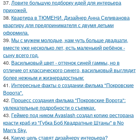
37.
Ловите большую подборку идей для интерьера
прихожей.
38.
Квартира в ТЮМЕНИ. Дизайнер Анна Селиванова
квартиру для предпринимателя с двумя детьми
оформила.
39.
Мы с мужем молодые, нам чуть больше двадцати,
вместе уже несколько лет, есть маленький ребёнок -
сыну всего год.
40.
Васильковый цвет - оттенок синей гаммы, но в
отличие от классического синего, васильковый выглядит
более нежным и жизнерадостным:
41.
Интересные факты о создании фильма "Покровские
Ворота".
42.
Процесс создания фильма "Покровские Ворота":
увлекательные подробности о съемках.
43.
Геймер под ником Avaslash создал копию ресторана
красти краб из "Губка Боб Квадратные Штаны" в No
Man's Sky.
44.
Какую цель ставят дизайнеру интерьера?