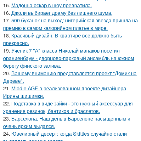
15.
Мадонна оскар в шоу превратила.
16.
Джоли выбирает драму без лишнего шума.
17.
500 буханок на выход: нигерийская звезда пришла на
премию в самом калорийном платье в мире.
18.
Красивый дизайн. В квартире все должно быть
прекрасно.
19.
Ученик 7 "А" класса Николай манаков посетил
ораниенбаум - дворцово-парковый ансамбль на южном
берегу финского залива.
20.
Вашему вниманию представляется проект "Домик на
Дереве".
21.
Middle AGE в реализованном проекте дизайнера
Ирины шишимки.
22.
Подставка в виде зайки - это нужный аксессуар для
хранения резинок, бантиков и браслетов.
23.
Барселона. Наш день в Барселоне насыщенным и
очень ярким выдался.
24.
Ювелирный десерт: когда Skittles случайно стали