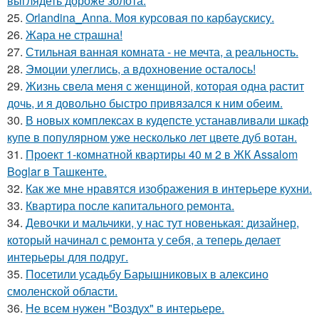
выглядеть дороже золота.
25.
Orlandina_Anna. Моя курсовая по карбаускису.
26.
Жара не страшна!
27.
Стильная ванная комната - не мечта, а реальность.
28.
Эмоции улеглись, а вдохновение осталось!
29.
Жизнь свела меня с женщиной, которая одна растит
дочь, и я довольно быстро привязался к ним обеим.
30.
В новых комплексах в кудепсте устанавливали шкаф
купе в популярном уже несколько лет цвете дуб вотан.
31.
Проект 1-комнатной квартиры 40 м 2 в ЖК Assalom
Boglar в Ташкенте.
32.
Как же мне нравятся изображения в интерьере кухни.
33.
Квартира после капитального ремонта.
34.
Девочки и мальчики, у нас тут новенькая: дизайнер,
который начинал с ремонта у себя, а теперь делает
интерьеры для подруг.
35.
Посетили усадьбу Барышниковых в алексино
смоленской области.
36.
Не всем нужен "Воздух" в интерьере.