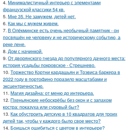
4.
Минималистичный интерьер с элементами
французской классики 54 кв.
5.
Мне 35. Не замужем, детей нет.
6.
Как мы с мужем живем.
7.
В Олёкминске есть очень необычный памятник - он
посвящён не человеку и не историческому событию, а
реке лене.
8.
Дом с начинкой.
9.
От дворянского гнезда до популярного дачного места:
история усадьбы покровское - Стрешнево.
10.
Торжество Кортни кардашьян и Трэвиса баркера в
2022 году в портофино поразило масштабами и
эксцентричностью.
11.
Магия дизайна: от меню до интерьера.
12.
Пхеньянские небоскрёбы без окон и с запахом
костра: показуха или суровый быт?
13.
Как обустроить детскую в 10 квадратов для троих
детей так, чтобы у каждого было свое место?
14.
Боишься ошибиться с цветом в интерьере?