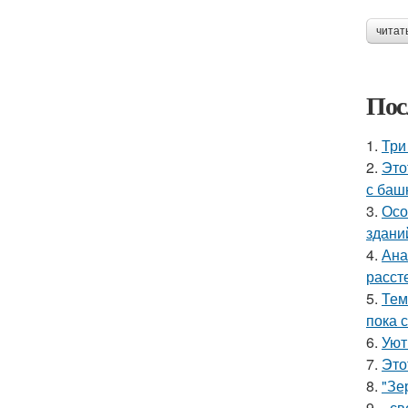
читат
Пос
1.
Три
2.
Это
с баш
3.
Осо
здани
4.
Ана
расст
5.
Тем
пока 
6.
Уют
7.
Это
8.
"Зе
9.
- с