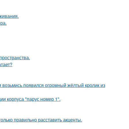
оживания.
ра.
 пространства.
атает?
ни возьмись появился огромный жёлтый кролик из
и корпуса "парус номер 1".
только правильно расставить акценты.