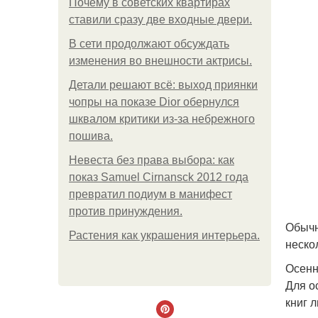
Почему в советских квартирах
ставили сразу две входные двери.
В сети продолжают обсуждать
изменения во внешности актрисы.
Детали решают всё: выход приянки
чопры на показе Dior обернулся
шквалом критики из-за небрежного
пошива.
Невеста без права выбора: как
показ Samuel Cirnansck 2012 года
превратил подиум в манифест
против принуждения.
Обычн
Растения как украшения интерьера.
неско
Осенн
Для о
книг 