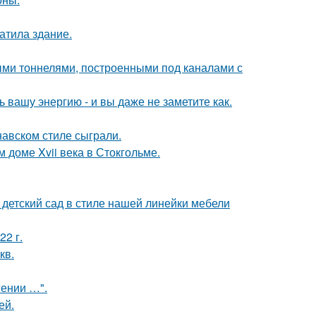
атила здание.
и тоннелями, построенными под каналами с
вашу энергию - и вы даже не заметите как.
авском стиле сыграли.
 доме Xvii века в Стокгольме.
детский сад в стиле нашей линейки мебели
22 г.
кв.
гении …".
ей.