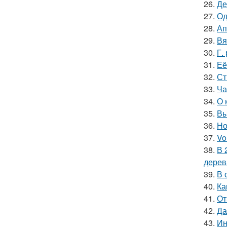
26.
Де
27.
Од
28.
Ап
29.
Вя
30.
Г.
31.
Её
32.
Ст
33.
Ча
34.
О 
35.
Вы
36.
Но
37.
Vo
38.
В 
дерев
39.
В 
40.
Ка
41.
От
42.
Да
43.
Ин