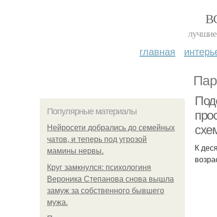
В
лучшие 
главная
интерь
Пар
Поде
Популярные материалы
про
схе
Нейросети добрались до семейных
чатов, и теперь под угрозой
К дес
мамины нервы.
возра
Круг замкнулся: психологиня
Вероника Степанова снова вышла
замуж за собственного бывшего
мужа.