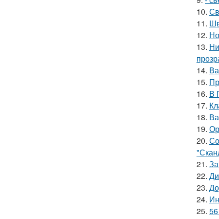
10.
Св
11.
Шв
12.
Но
13.
Ни
прозр
14.
Ва
15.
Пр
16.
В 
17.
Кл
18.
Ва
19.
Ор
20.
Со
"Скан
21.
За
22.
Ди
23.
До
24.
Ин
25.
56