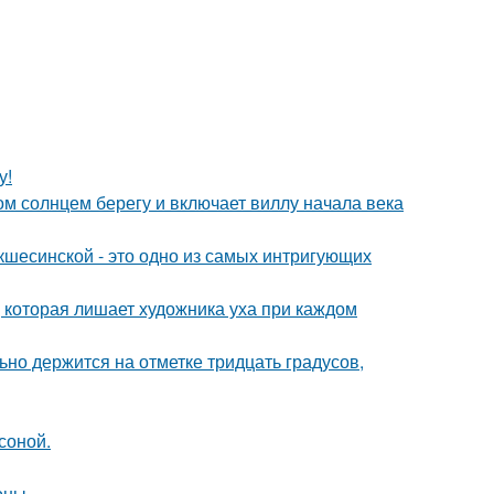
у!
м солнцем берегу и включает виллу начала века
шесинской - это одно из самых интригующих
, которая лишает художника уха при каждом
но держится на отметке тридцать градусов,
соной.
оны.