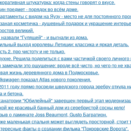
коративная штукатурка: когда стены говорят о вкусе.
ин предмет - порядок во всём доме.
артаменты с видом на Яузу - место не для постоянного пр
заная косметичка - душевный подарок и украшение интерье
 ростов великий.
 назвали "Гулящей" - и выгнали из дома.
ильный выход королевы Летиции: классика и яркая деталь.
сть 2. про чистоту и не только.
кухне. Решила поделиться с вами частичкой своего личного
 замечали это ощущение: вроде всё чисто, но чего-то не хв
вая жизнь деревянного дома в Подмосковье.
lkswagen показал Atlas нового поколения.
2011 году прямо посреди шведского города эребру откуда 
а и бетона.
санатории "Юбилейный" завершен первый этап модернизаци
кой же красивый банный дом из серебристой сосны кело!
зыв о ламинате Joss Beaumont, Gusto Багратион.
же маленькая спальня может выглядеть просторной, стоит 
тересные факты о создании фильма "Покровские Ворота".