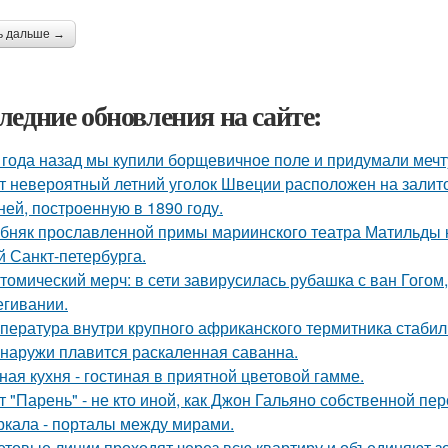
ь дальше →
ледние обновления на сайте:
 года назад мы купили борщевичное поле и придумали мечт
т невероятный летний уголок Швеции расположен на залито
ней, построенную в 1890 году.
бняк прославленной примы мариинского театра Матильды к
й Санкт-петербурга.
томический мерч: в сети завирусилась рубашка с ван Гогом
егивании.
пература внутри крупного африканского термитника стабиль
снаружи плавится раскаленная саванна.
ная кухня - гостиная в приятной цветовой гамме.
т "Парень" - не кто иной, как Джон Гальяно собственной пер
ркала - порталы между мирами.
ветовые линии проходят через всю квартиру и объединяют з