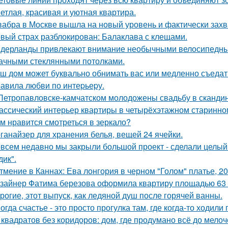
етлая, красивая и уютная квартира.
абра в Москве вышла на новый уровень и фактически захв
вый страх разблокирован: Балаклава с клещами.
дерланды привлекают внимание необычными велосипедным
ачными стеклянными потолками.
ш дом может буквально обнимать вас или медленно съедать 
авила любви по интеpьеpу.
Петропавловске-камчатском молодожены свадьбу в скандин
ассический интерьер квартиры в четырёхэтажном старинном
м нравится смотреться в зеркало?
ганайзер для хранения белья, вещей 24 ячейки.
всем недавно мы закрыли большой проект - сделали целый 
дик".
тмение в Каннах: Ева лонгория в черном "Голом" платье, 20
зайнер Фатима березова оформила квартиру площадью 63 
рогие, этот выпуск, как ледяной душ после горячей ванны.
огда счастье - это просто прогулка там, где когда-то ходили 
 квадратов без коридоров: дом, где продумано всё до мелоч