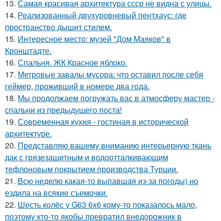
13.
Самая красивая архитектура ссср не видна с улицы.
14.
Реализованный двухуровневый пентхаус: где
пространство дышит стилем.
15.
Интересное место: музей "Дом Маяков" в
Кронштадте.
16.
Спальня. ЖК Красное яблоко.
17.
Метровые завалы мусора: что оставил после себя
геймер, проживший в номере два года.
18.
Мы продолжаем погружать вас в атмосферу мастер -
спальни из предыдущего поста!
19.
Современная кухня - гостиная в исторической
архитектуре.
20.
Представляю вашему вниманию интерьерную ткань
дак с грязезашитным и водоотталкивающим
тефлоновым покрытием производства Турции.
21.
Всю неделю какая-то выпавшая из-за погоды) но
ездила на всякие съемочки.
22.
Шесть колёс у G63 6x6 кому-то показалось мало,
поэтому кто-то якобы превратил внедорожник в