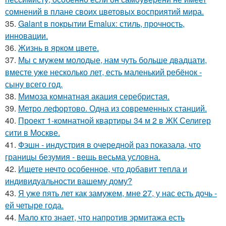
сомнений в плане своих цветовых восприятий мира.
35.
Galant в покрытии Emalux: стиль, прочность,
инновации.
36.
Жизнь в ярком цвете.
37.
Мы с мужем молодые, нам чуть больше двадцати,
вместе уже несколько лет, есть маленький ребёнок -
сыну всего год.
38.
Мимоза комнатная акация серебристая.
39.
Метро лефортово. Одна из современных станций.
40.
Проект 1-комнатной квартиры 34 м 2 в ЖК Селигер
сити в Москве.
41.
Фэшн - индустрия в очередной раз показала, что
границы безумия - вещь весьма условна.
42.
Ищете нечто особенное, что добавит тепла и
индивидуальности вашему дому?
43.
Я уже пять лет как замужем, мне 27, у нас есть дочь -
ей четыре года.
44.
Мало кто знает, что напротив эрмитажа есть