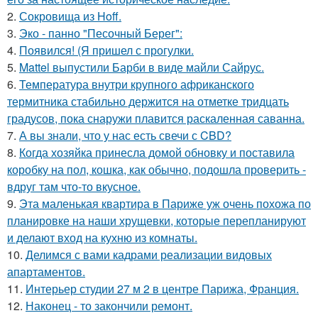
2.
Сокровища из Hoff.
3.
Эко - панно "Песочный Берег":
4.
Появился! (Я пришел с прогулки.
5.
Mattel выпустили Барби в виде майли Сайрус.
6.
Температура внутри крупного африканского
термитника стабильно держится на отметке тридцать
градусов, пока снаружи плавится раскаленная саванна.
7.
А вы знали, что у нас есть свечи с CBD?
8.
Когда хозяйка принесла домой обновку и поставила
коробку на пол, кошка, как обычно, подошла проверить -
вдруг там что-то вкусное.
9.
Эта маленькая квартира в Париже уж очень похожа по
планировке на наши хрущевки, которые перепланируют
и делают вход на кухню из комнаты.
10.
Делимся с вами кадрами реализации видовых
апартаментов.
11.
Интерьер студии 27 м 2 в центре Парижа, Франция.
12.
Наконец - то закончили ремонт.