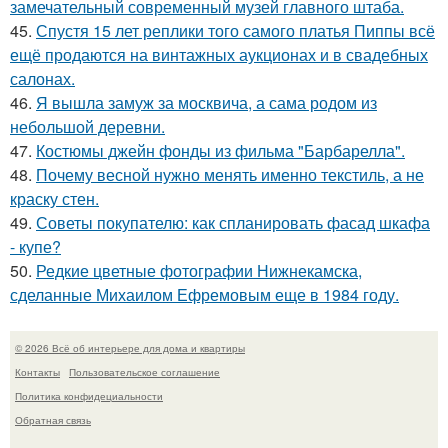
замечательный современный музей главного штаба.
45.
Спустя 15 лет реплики того самого платья Пиппы всё
ещё продаются на винтажных аукционах и в свадебных
салонах.
46.
Я вышла замуж за москвича, а сама родом из
небольшой деревни.
47.
Костюмы джейн фонды из фильма "Барбарелла".
48.
Почему весной нужно менять именно текстиль, а не
краску стен.
49.
Советы покупателю: как спланировать фасад шкафа
- купе?
50.
Редкие цветные фотографии Нижнекамска,
сделанные Михаилом Ефремовым еще в 1984 году.
© 2026 Всё об интерьере для дома и квартиры
Контакты
Пользовательское соглашение
Политика конфидециальности
Обратная связь