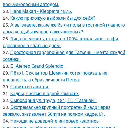
восьмиколёсный автодом.
23.
Hans Makart - Kleopatra 1875.
24.
Какую прихожую выбрали бы для себя?
25.
А вы знаете, какие же были полы в гостиной главного
дома усадьбы купцов лажечниковых?
26.
Лицо не менять, сходство 100% зеркальное селфи,
сделанное в спальне днём.
27.
Просторная гардеробная для Татьяны - мечта каждой
хозяйки.
28.
El Ateneo Grand Splendid.
29.
Пётр I. Скульптор Шемякин хотел показать не
внешность, а образ личности Петра:
30.
Савита и савитри.
31.
Кадры, снятые в одной комнате.
32.
Сыроварня ул. труда, 181, ТЦ "Таганай".
33.
Экстремально крупный портретный кадр через
зеркало, эквивалент 50mm на полном кадре, f/1.
34.
Никогда не доверяйте интерьер квартиры
пессимисту, особенно если он самоуверени не имеет