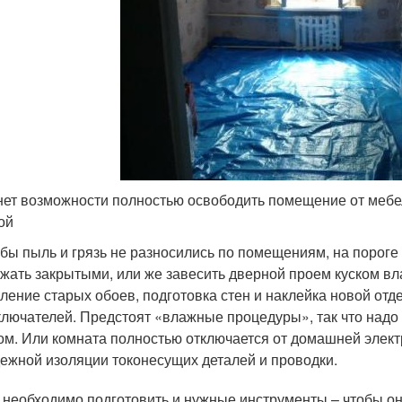
нет возможности полностью освободить помещение от мебели,
ой
бы пыль и грязь не разносились по помещениям, на пороге
жать закрытыми, или же завесить дверной проем куском вл
ление старых обоев, подготовка стен и наклейка новой отде
лючателей. Предстоят «влажные процедуры», так что надо
ом. Или комната полностью отключается от домашней элект
ежной изоляции токонесущих деталей и проводки.
 необходимо подготовить и нужные инструменты – чтобы он