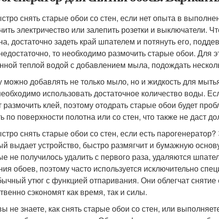
ыстро снять старые обои со стен, если нет опыта в выполн
чить электричество или залепить розетки и выключатели. Чт
на, достаточно задеть край шпателем и потянуть его, подд
 недостаточно, то необходимо размочить старые обои. Для э
нной теплой водой с добавлением мыла, подождать несколь
у можно добавлять не только мыло, но и жидкость для мыть
необходимо использовать достаточное количество воды. Есл
т размочить клей, поэтому отодрать старые обои будет проб
ть по поверхности полотна или со стен, что также не даст д
ыстро снять старые обои со стен, если есть парогенератор?
ый выдает устройство, быстро размягчит и бумажную основу
ые не получилось удалить с первого раза, удаляются шпате
ния обоев, поэтому часто используется исключительно спе
бычный утюг с функцией отпаривания. Они облегчат снятие
твенно сэкономят как время, так и силы.
вы не знаете, как снять старые обои со стен, или выполняе