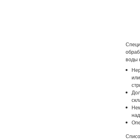
Специ
обраб
воды 
Нер
или
стр
Дол
скл
Нем
над
Опе
Списо