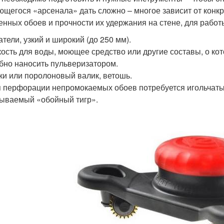
ющегося «арсенала» дать сложно – многое зависит от конкре
енных обоев и прочности их удержания на стене, для работы
тели, узкий и широкий (до 250 мм).
ость для воды, моющее средство или другие составы, о кот
бно наносить пульверизатором.
ки или поролоновый валик, ветошь.
 перфорации непромокаемых обоев потребуется игольчатый
ываемый «обойный тигр».