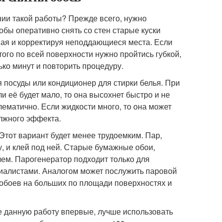
ении такой работы? Прежде всего, нужно
обы оперативно снять со стен старые куски
евая и корректируя неподдающиеся места. Если
того по всей поверхности нужно пройтись губкой,
ко минут и повторить процедуру.
я посуды или кондиционер для стирки белья. При
и её будет мало, то она высохнет быстро и не
лематично. Если жидкости много, то она может
олжного эффекта.
 Этот вариант будет менее трудоемким. Пар,
, и клей под ней. Старые бумажные обои,
лем. Парогенератор подходит только для
циалистами. Аналогом может послужить паровой
 обоев на больших по площади поверхностях и
те данную работу впервые, лучше использовать