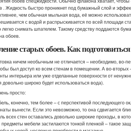
нятия обоев спецжидкости. Обычно флакона хватает, чтобы
в . Жидкость быстро проникнет под бумажный слой и эффект
тивнее, чем обычная мыльная вода, её можно использоват
ешивается с водой и распрыскивается по всей площади ста
 легко снимать шпателем. Такому средству поддаются бума
на обоев.
ление старых обоев. Как подготовиться
товка ничем необычным не отличается – необходимо, во-пе
чтобы был доступ ко всем стенам в помещении. А во-вторых
нты интерьера или уже отделанные поверхности от ненужно
я довольно широко будет использоваться вода).
чень просто:
ель, конечно, тем более – с перспективой последующего о
наты вынести. Если это невозможно, то она сдвигается бли
ль всех стен оставались довольно широкие проходы, в кото
 предметы мебели застилаются тонкой пленкой – такое за
обных целей, несложно приобрести в магазине.