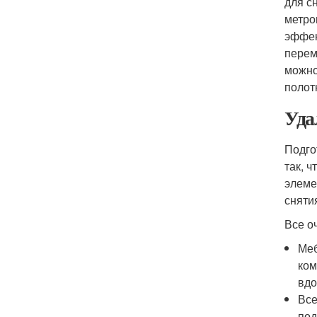
для с
метро
эффек
перем
можно
полот
Уда
Подго
так, 
элеме
сняти
Все о
Меб
ком
вдо
Все
под