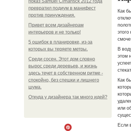
показ Samuel Cirnansck 2012 года
превратил подиум в манифест
Как б
против принуждения.
отклю
полот
Привет всем дизайнерам
этого
интерьеров и не только!
смоче
5 ошибок в планировке, из-за
В вод
которых вы теряете метры.
этом 
Среди сосен. Этот дом словно
успее
вырос среди деревьев, и жизнь
стека
здесь течет в собственном ритме -
Как б
спокойно, без спешки и лишнего
котор
шума.
котор
Откуда у дизайнера так много идей?
удале
или о
сущес
Если 