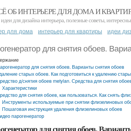
СЁ ОБ ИНТЕРЬЕРЕ ДЛЯ ДОМА И КВАРТИ
идеи для дизайна интерьера, полезные советы, интересны
ер для дома
интерьер для квартиры
идеи ди
огенератор для снятия обоев. Вари
ержание
арогенератор для снятия обоев. Варианты снятия обоев
даление старых обоев. Как подготовиться к удалению стар
редство д/снятия обоев metylan. Средства для снятия обое
Характеристики
редство для снятия обоев, как пользоваться. Как снять фл
Инструменты используемые при снятии флизелиновых об
Пошаговая инструкция удаления флизелиновых обоев
идео парогенератор
огенератор для снятия обоев. Вариант