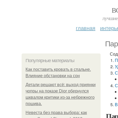
В
лучшие 
главная
интерь
Пар
Сод
П
Популярные материалы
У
Как поставить кровать в спальне.
С
Влияние обстановки на сон
Детали решают всё: выход приянки
С
чопры на показе Dior обернулся
шквалом критики из-за небрежного
пошива.
В
Невеста без права выбора: как
Пар