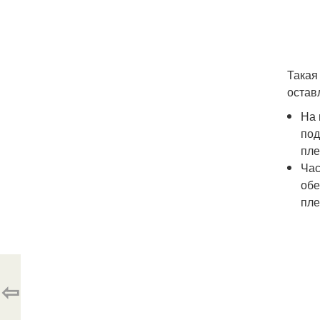
Такая
остав
На 
под
пле
Час
обе
пле
⇦