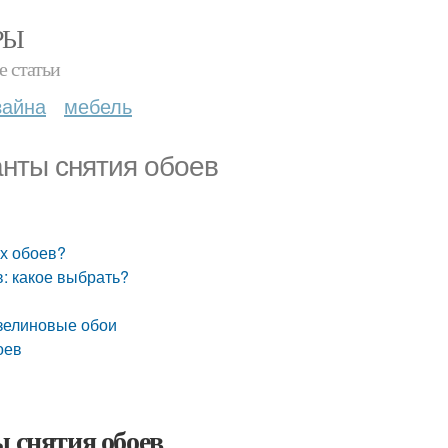
РЫ
е статьи
зайна
мебель
анты снятия обоев
ых обоев?
в: какое выбрать?
изелиновые обои
оев
ы снятия обоев