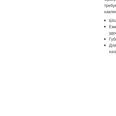
требу
накле
Шпа
Емк
удо
Губ
Для
наз