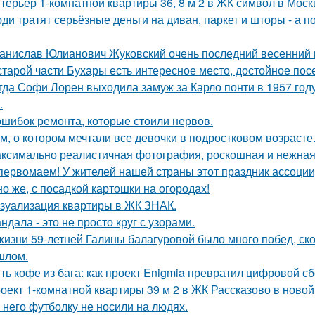
терьер 1-комнатной квартиры 36, 8 м 2 в ЖК символ в Моск
ди тратят серьёзные деньги на диван, паркет и шторы - а 
анислав Юлианович Жуковский очень последний весенний 
старой части Бухары есть интересное место, достойное по
гда Софи Лорен выходила замуж за Карло понти в 1957 год
.
ошибок ремонта, которые стоили нервов.
м, о котором мечтали все девочки в подростковом возрасте
ксимально реалистичная фотография, роскошная и нежная 
первомаем! У жителей нашей страны этот праздник ассоци
но же, с посадкой картошки на огородах!
зуализация квартиры в ЖК ЗНАК.
ндала - это не просто круг с узорами.
жизни 59-летней Галины балагуровой было много побед, ско
шлом.
ть кофе из бага: как проект Enigmia превратил цифровой с
оект 1-комнатной квартиры 39 м 2 в ЖК Рассказово в новой
 него футболку не носили на людях.