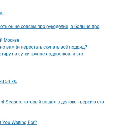
и.
хоть он не совсем про рукоделие, а больше про
ой Москве.
нно вам (и перестать скупать всё подряд?
иру на сутки группе подростков, и это
и 54 кв.
ni Season, который вошёл в делюкс - версию его
 You Waiting For?