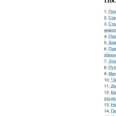
1.
Поч
2.
Сок
3.
Ста
живоп
4.
Про
5.
Дом
6.
Пре
оберн
7.
Эта
8.
Пут
9.
Мин
10.
"З
11.
Де
12.
Ка
после
13.
Не
14.
Гв