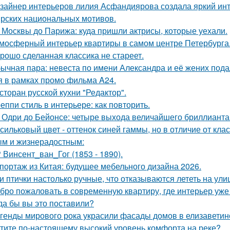
зайнер интерьеров лилия Асфандиярова создала яркий инт
рских национальных мотивов.
 Москвы до Парижа: куда пришли актрисы, которые уехали.
мосферный интерьер квартиры в самом центре Петербурга
рошо сделанная классика не стареет.
ычная пара: невеста по имени Александра и её жених пода
я в рамках промо фильма A24.
сторан русской кухни "Редактор".
еппи стиль в интерьере: как повторить.
 Одри до Бейонсе: четыре выхода величайшего бриллианта T
сильковый цвет - оттенок синей гаммы, но в отличие от кла
м и жизнерадостным:
 Винсент_ван_Гог (1853 - 1890).
портаж из Китая: будущее мебельного дизайна 2026.
и птички настолько ручные, что отказываются лететь на ули
бро пожаловать в современную квартиру, где интерьер уже
да бы вы это поставили?
генды мирового рока украсили фасады домов в елизаветин
тите по-настоящему высокий уровень комфорта на реке?