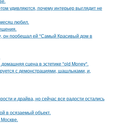
ве.
потом удивляются, почему интерьер выглядит не
месяц любил.
сещения.
у, он пообещал ей "Самый Красивый дом в
.
домашняя сцена в эстетике "old Money".
ируется с демонстрациями, шашлыками, и,
рости и драйва, но сейчас все радости остались
бой в осязаемый объект.
 Москве.