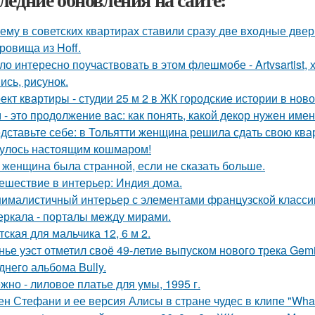
ему в советских квартирах ставили сразу две входные двер
ровища из Hoff.
ло интересно поучаствовать в этом флешмобе - Artvsartist, 
ись, рисунок.
ект квартиры - студии 25 м 2 в ЖК городские истории в нов
 - это продолжение вас: как понять, какой декор нужен име
дставьте себе: в Тольятти женщина решила сдать свою кварт
улось настоящим кошмаром!
 женщина была странной, если не сказать больше.
ешествие в интерьер: Индия дома.
ималистичный интерьер с элементами французской классик
еркала - порталы между мирами.
тская для мальчика 12, 6 м 2.
нье уэст отметил своё 49-летие выпуском нового трека Gemi
днего альбома Bully.
жно - лиловое платье для умы, 1995 г.
ен Стефани и ее версия Алисы в стране чудес в клипе "What