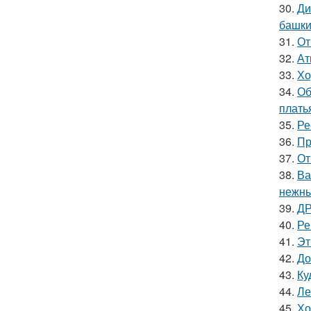
30.
Ди
башки
31.
От
32.
Ат
33.
Хо
34.
Об
плать
35.
Ре
36.
Пр
37.
От
38.
Ва
нежны
39.
ДР
40.
Ре
41.
Эт
42.
До
43.
Ку
44.
Ле
45.
Хо