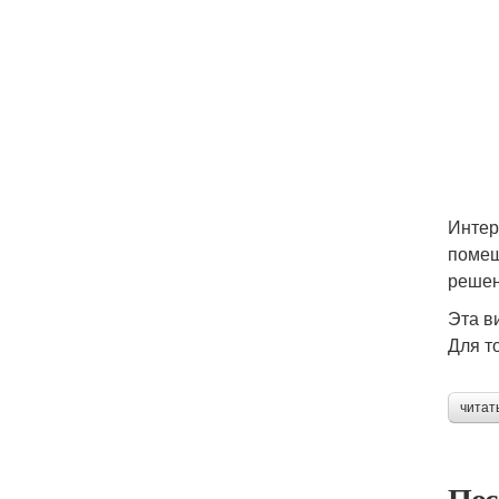
Интер
помещ
решен
Эта в
Для т
читат
Пос