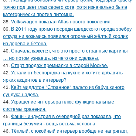
точно под цвет глаз своего кота, хотя изначально была
категорически против питомца.
38.
Volkswagen показал Atlas нового поколения.
39.
В 2011 году прямо посреди шведского города эребру
откуда ни возьмись появился огромный жёлтый кролик
из дерева и бетона.
40.
Сначала кажется, что это просто странные картины
… но потом узнаешь, из чего они сделаны.
41.
Старт продаж премиалки в старой Москве.
42.
Устали от беспорядка на кухне и хотите добавить
ярких акцентов в интерьер?
43.
Кейт миддлтон "Странное" пальто из бабушкиного
сундука надела.
44.
Украшение интерьера плюс функциональные
системы хранения.
45.
Фэшн - индустрия в очередной раз показала, что
границы безумия - вещь весьма условна.
46.
Тёплый, спокойный интерьер вообще не напрягает,