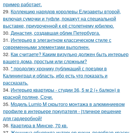
пример работает.
29.
Коллекцию нарядов королевы Елизаветы второй,
включая сумочки и туфли, покажут на специальной
выставке, приуроченной к её столетнему юбилею.
30.
Династия, создавшая облик Петербурга.
31.
Интерьер в элегантном классическом стиле с
современными элементами выполнен.
32.
Как считаете? Каким визульно должен быть интерьер
вашего дома, простым или сложным?
33.
* продолжу хронику публикаций с поездки в
Калининград и область, ибо есть что показать и
рассказать.
34.
Интерьер квартиры - студии 36, 5 м 2 (+ балкон) в
красной поляне, Сочи.
35.
Модель Lumio M скрытого монтажа в алюминиевом
профиле в интерьере покупателя - jтличное решение
для гардеробной!
36.
Квартира в Минске, 70 кв.
37.
Женщина обновила интерьер кухни, подобрав краску