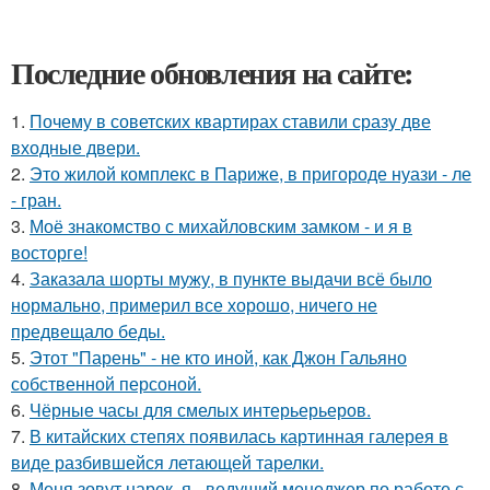
Последние обновления на сайте:
1.
Почему в советских квартирах ставили сразу две
входные двери.
2.
Это жилой комплекс в Париже, в пригороде нуази - ле
- гран.
3.
Моё знакомство с михайловским замком - и я в
восторге!
4.
Заказала шорты мужу, в пункте выдачи всё было
нормально, примерил все хорошо, ничего не
предвещало беды.
5.
Этот "Парень" - не кто иной, как Джон Гальяно
собственной персоной.
6.
Чёрные часы для смелых интерьерьеров.
7.
В китайских степях появилась картинная галерея в
виде разбившейся летающей тарелки.
8.
Меня зовут нарек, я - ведущий менеджер по работе с