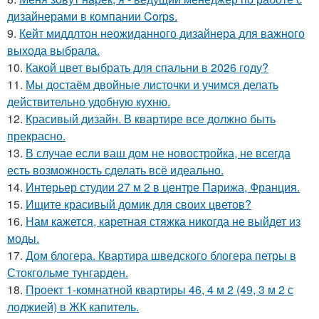
дизайнерами в компании Corps.
9.
Кейт миддлтон неожиданного дизайнера для важного
выхода выбрала.
10.
Какой цвет выбрать для спальни в 2026 году?
11.
Мы достаём двойные листочки и учимся делать
действительно удобную кухню.
12.
Красивый дизайн. В квартире все должно быть
прекрасно.
13.
В случае если ваш дом не новостройка, не всегда
есть возможность сделать всё идеально.
14.
Интерьер студии 27 м 2 в центре Парижа, Франция.
15.
Ищите красивый домик для своих цветов?
16.
Нам кажется, каретная стяжка никогда не выйдет из
моды.
17.
Дом блогера. Квартира шведского блогера петры в
Стокгольме тунгарден.
18.
Проект 1-комнатной квартиры 46, 4 м 2 (49, 3 м 2 с
лоджией) в ЖК капитель.