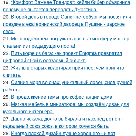
19.
"Комфорт Важнее Трендов": хейли бибер объяснила,
почему не пытается переодеть Джастина.
20.
Второй день в городе Санкт-петербург мы посвятили
поездке в екатерининский дворец в Пушкин - царское
село.
21.
Мы продолжаем погружать вас в атмосферу мастер -
спальни из предыдущего поста!
22.
Пить кофе из бага: как проект Enigmia превратил
цифровой сбой в осязаемый объект.
23.
Жизнь в старых квартирах приятнее, чем принято
считать.
24.
Сияние моря во снах: уникальный ловец снов ручной
работы.
25.
В продолжение темы про кофестанции дома.
26.
Мягкая мебель в миниатюре: мы создаём диван для
кукольного интерьера.
27.
Давно искала, долго выбирала и наконец вот он -
идеальный союз союз, в котором хочется быть.
28.
Иногда плохой дизайн лучше хорошего - и вот