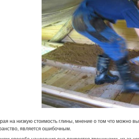
рая на низкую стоимость глины, мнение о том что можно вы
ранство, является ошибочным.
аком способе нанесения она покроется трещинами, из-за че