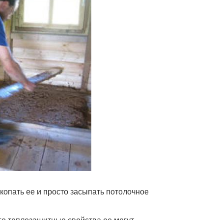
копать ее и просто засыпать потолочное
го теплозащитные свойства ее могут