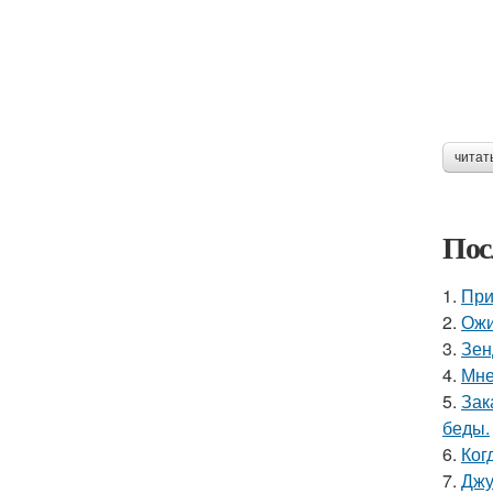
читат
Пос
1.
При
2.
Ожи
3.
Зен
4.
Мне
5.
Зак
беды.
6.
Ког
7.
Джу