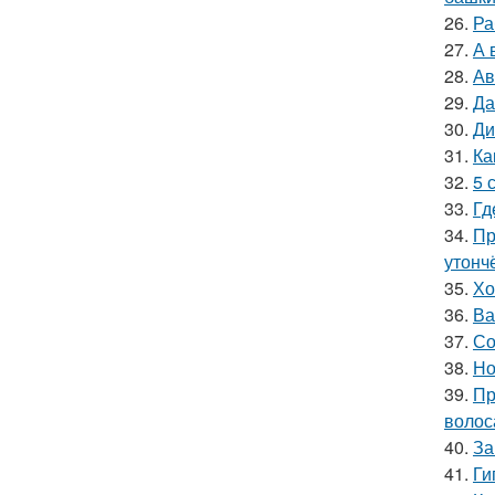
26.
Ра
27.
А 
28.
Ав
29.
Да
30.
Ди
31.
Ка
32.
5 
33.
Гд
34.
Пр
утонч
35.
Хо
36.
Ва
37.
Со
38.
Но
39.
Пр
волос
40.
За
41.
Ги