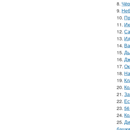
8.
Чёр
9.
Неб
10.
Пр
11.
Ию
12.
Са
13.
Ид
14.
Ва
15.
Дь
16.
Дж
17.
Ок
18.
На
19.
Кл
20.
Ко
21.
За
22.
Ес
23.
56
24.
Ко
25.
Ди
башки