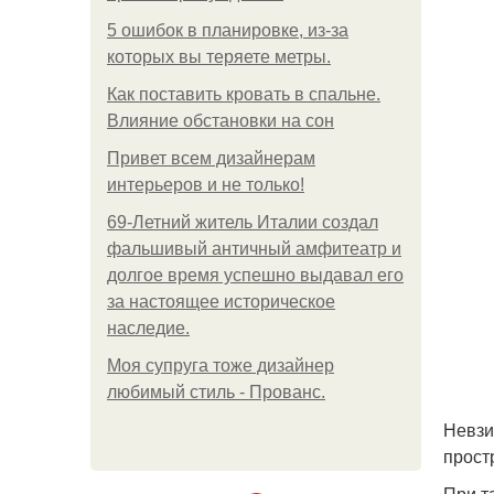
5 ошибок в планировке, из-за
которых вы теряете метры.
Как поставить кровать в спальне.
Влияние обстановки на сон
Привет всем дизайнерам
интерьеров и не только!
69-Летний житель Италии создал
фальшивый античный амфитеатр и
долгое время успешно выдавал его
за настоящее историческое
наследие.
Моя супруга тоже дизайнер
любимый стиль - Прованс.
Невзи
прост
При т