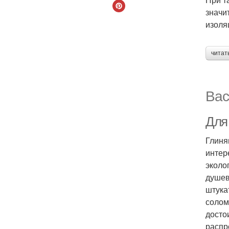
значи
изоля
читат
Вас
Для 
Глиня
интер
эколо
душев
штука
солом
досто
распр