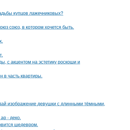
усадьбы купцов лажечниковых?
оюз союз, в котором хочется быть.
х.
т.
ы, с акцентом на эстетику роскоши и
н в часть квартиры.
здай изображение девушки с длинными тёмными,
ар - деко.
новится шедевром.