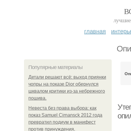
В
лучшие 
главная
интерь
Опи
Популярные материалы
Оп
Детали решают всё: выход приянки
чопры на показе Dior обернулся
шквалом критики из-за небрежного
пошива.
Утеп
Невеста без права выбора: как
опи
показ Samuel Cirnansck 2012 года
превратил подиум в манифест
против принуждения.