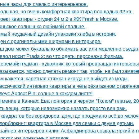
ные часы для смелых интерьерьеров.
ольшая, но очень комфортная квартира площадью 32 кв.
оект квартиры - студии 24 м 2 в ЖК Fresh в Москве.
ньское солнышко любимой спальне.
мый неудачный дизайн упаковки хлеба в истории.
еи с оригинальными ширмами в интерьере.
ш дом может буквально обнимать вас или медленно съедать 
явол носит Prada 2: во что одеты персонажи фильма.
еремайя гудман - художник, который превращал интерьеры
азывается, можно сделать ремонт так, чтобы не был замете
м кажется, каретная стяжка никогда не выйдет из моды.
ассический интерьер квартиры в четырёхэтажном старинном
леус Apricot Pin: солнце в каждом листе!
тмение в Каннах: Ева лонгория в черном "Голом" платье, 20
ть вещи, которые невозможно назвать просто вещами.
 квадратов без коридоров: дом, где продумано всё до мелоч
лорблокинг: квартира в Москве для семьи с двумя детьми.
зайнер интерьеров лилия Асфандиярова создала яркий инт
рских национальных мотивов.