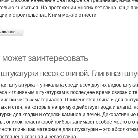
тельно снизиться. На протяжении многих лет глина чаще пр
ции и строительства. К ним можно отнести:
ь дальше →
 может заинтересовать
штукатурки песок с глиной. Глиняная шту
ная штукатурка – уникальна среди всех других видов штука
еса к глиняным штукатуркам в последнее время связан с т
гически чистых материалов. Применяется глина и для ошт
ых и стен, на которые напрямую действует вода и влага),
турки для кладки и отделки каминов и печей. Декоративные
ы, опилок, пластиковой фибры занимают особое место в отд
инств глины как материала для штукатурки – это абсолютна
остранена красная и белая глина.