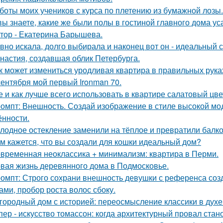
боты моих учеников с курса по плетению из бумажной лозы.
вы знаете, какие же были полы в гостиной главного дома 
тор - Екатерина Барышева.
вно искала, долго выбирала и наконец вот он - идеальный с
настия, создавшая облик Петербурга.
к может измениться уродливая квартира в правильных рука
сентября мой первый Ironman 70.
е и как лучше всего использовать в квартире салатовый цве
омпт: Внешность. Создай изображение в стиле высокой мод
ённости.
лодное остекление заменили на тёплое и превратили балко
м кажется, что вы создали для кошки идеальный дом?
временная неоклассика + минимализм: квартира в Перми.
вая жизнь деревянного дома в Подмосковье.
омпт: Строго сохрани внешность девушки с референса со
ами, пробор роста волос сбоку.
городный дом с историей: переосмысление классики в духе 
пер - искусство томассон: когда архитектурный провал ста