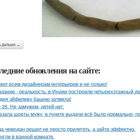
ь дальше →
ледние обновления на сайте:
вет всем дизайнерам интерьеров и не только!
дание - реальность: в Индии построили четырехэтажный до
дея эйфелеву башню затмила!
 35. Не замужем, детей нет.
азала шорты мужу, в пункте выдачи всё было нормально, п
да чемодан решил не просто прилететь, а зайти эффектно.
нгли в ванной комнате.