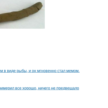
м в виде рыбы, и он мгновенно стал мемом.
римерил все хорошо, ничего не предвещало