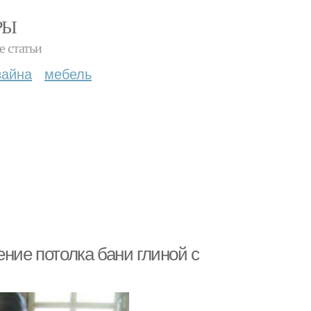
РЫ
е статьи
зайна
мебель
ние потолка бани глиной с