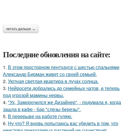
читать дальше →
Последние обновления на сайте:
1.
В этом просторном пентхаусе с шестью спальнями
Александр Бирман живет со своей семьей.
2.
Уютная светлая квартира в лучах солнца.
3.
Нейросети добрались до семейных чатов, и теперь
под угрозой мамины нервы.
4.
"Ух, Заморочился же Дизайнер", - подумала я, когда
зашла в кафе - бар "слезы березы".
5.
В перерыве на работе гуляю.
6.
Ну что? Я вновь попытаюсь вас убедить в том, что
неистово прихотливых растений не существует.