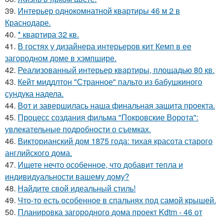
39.
Интерьер однокомнатной квартиры 46 м 2 в
Краснодаре.
40.
* квартира 32 кв.
41.
В гостях у дизайнера интерьеров кит Кемп в ее
загородном доме в хэмпшире.
42.
Реализованный интерьер квартиры, площадью 80 кв.
43.
Кейт миддлтон "Странное" пальто из бабушкиного
сундука надела.
44.
Вот и завершилась наша финальная защита проекта.
45.
Процесс создания фильма "Покровские Ворота":
увлекательные подробности о съемках.
46.
Викторианский дом 1875 года: тихая красота старого
английского дома.
47.
Ищете нечто особенное, что добавит тепла и
индивидуальности вашему дому?
48.
Найдите свой идеальный стиль!
49.
Что-то есть особенное в спальнях под самой крышей.
50.
Планировка загородного дома проект Kdtm - 46 от