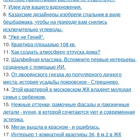
7.
Идеи для вашего вдохновения.
8.
Казахские дизайнеры изобрели спальник в виде
бешбармака, чтобы на природе вам снились
исключительно углеводы.
9.
"Уже не Гений".
10.
Квартира площадью 108 кв.
11.
Как создать атмосферу отпуска дома?
12.
Шалфейная классика. Вспомните первые интерьеры,
созданные с помощью ИИ.
13.
От дворянского гнезда до популярного дачного
места: история усадьбы покровское - Стрешнево.
14.
Этой квартирой в московском ЖК владеет молодая
семья с ребенком.
15.
Нежные оттенки, рамочные фасады и лаконичные
детали - кухня, в которой сочетаются уют и современная
эстетика.
16.
Меган вышла в красном - и ошиблась.
17.
Интерьер 1-комнатной квартиры 36, 8 м 2 в ЖК