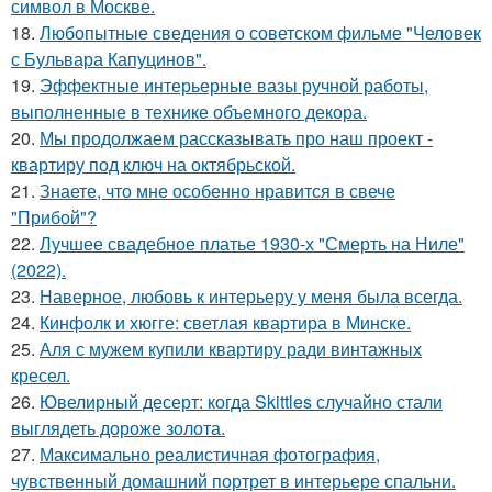
символ в Москве.
18.
Любопытные сведения о советском фильме "Человек
с Бульвара Капуцинов".
19.
Эффектные интерьерные вазы ручной работы,
выполненные в технике объемного декора.
20.
Мы продолжаем рассказывать про наш проект -
квартиру под ключ на октябрьской.
21.
Знаете, что мне особенно нравится в свече
"Прибой"?
22.
Лучшее свадебное платье 1930-х "Смерть на Ниле"
(2022).
23.
Наверное, любовь к интерьеру у меня была всегда.
24.
Кинфолк и хюгге: светлая квартира в Минске.
25.
Аля с мужем купили квартиру ради винтажных
кресел.
26.
Ювелирный десерт: когда Skittles случайно стали
выглядеть дороже золота.
27.
Максимально реалистичная фотография,
чувственный домашний портрет в интерьере спальни.