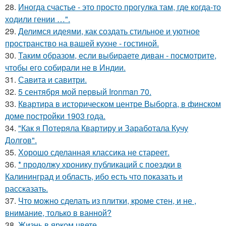
28.
Иногда счастье - это просто прогулка там, где когда-то
ходили гении …".
29.
Делимся идеями, как создать стильное и уютное
пространство на вашей кухне - гостиной.
30.
Таким образом, если выбираете диван - посмотрите,
чтобы его собирали не в Индии.
31.
Савита и савитри.
32.
5 сентября мой первый Ironman 70.
33.
Квартира в историческом центре Выборга, в финском
доме постройки 1903 года.
34.
"Как я Потеряла Квартиру и Заработала Кучу
Долгов".
35.
Хорошо сделанная классика не стареет.
36.
* продолжу хронику публикаций с поездки в
Калининград и область, ибо есть что показать и
рассказать.
37.
Что можно сделать из плитки, кроме стен, и не ,
внимание, только в ванной?
38.
Жизнь в ярком цвете.