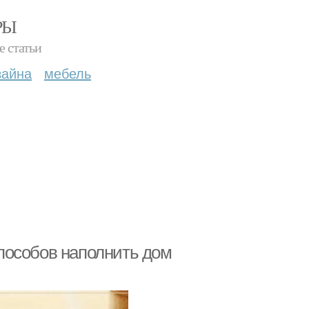
РЫ
е статьи
зайна
мебель
пособов наполнить дом