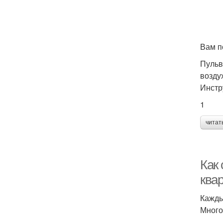
Вам п
Пульв
возду
Инстр
1
читат
Как 
ква
Кажды
Много