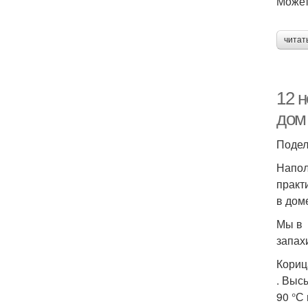
Может
читат
12 н
дом
Подел
Напол
практ
в дом
Мы в 
запах
Кориц
. Выс
90 °С