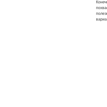
Конеч
похва
полез
вариа