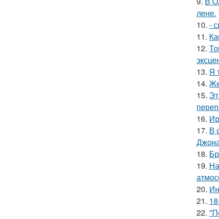
9.
В О
лене.
10.
- 
11.
Ка
12.
То
эксце
13.
Я 
14.
Же
15.
Эт
переп
16.
Ир
17.
В 
Джона
18.
Бр
19.
На
атмос
20.
Ин
21.
18
22.
"П