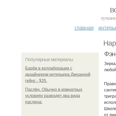
В
лучшие 
главная
интерь
Нар
Фэн
Популярные материалы
Зерка
Барби в коллаборации с
любой
дизайнером интерьера Джоанной
гейнс - $35.
Прави
санти
Паслён. Обычно в комнатных
тригр
условиях разводят два вида
испол
паслена:
Школе
от дин