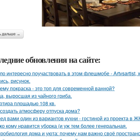
ь дальше →
ледние обновления на сайте:
ло интересно поучаствовать в этом флешмобе - Artvsartist, 
ись, рисунок.
ему покраска - это топ для современной ванной?
а, выросшая из чайного гриба.
ртира площадью 108 кв.
 создать атмосферу отпуска дома?
ед вами один из вариантов кухни - гостиной из проекта в Ж
ко кому нравится уборка (и уж тем более генеральная.
робиология дома и уюта: почему нам важно своё пространс