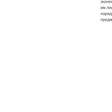
значе
им ли
наряд
предм