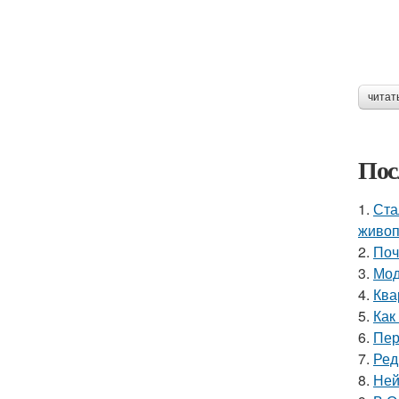
читат
Пос
1.
Ста
живоп
2.
Поч
3.
Мод
4.
Ква
5.
Как
6.
Пер
7.
Ред
8.
Ней