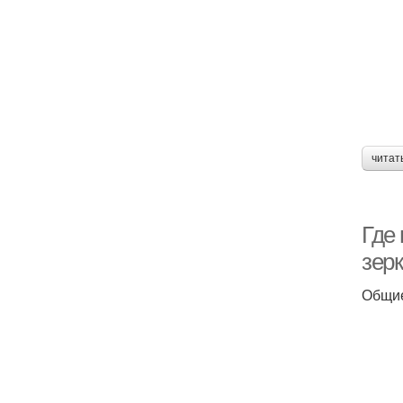
читат
Где 
зер
Общие