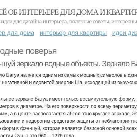
СЁ ОБ ИНТЕРЬЕРЕ ДЛЯ ДОМА И КВАРТИ
идеи для дизайна интерьера, полезные советы, интересны
ер для дома
интерьер для квартиры
идеи ди
одные поверья
-шуй зеркало водные объекты. Зеркало Б
ло Багуа является одним из самых мощных символов в фэн-
 негативной и ядовитой энергии Ша, исходящей из окружа
льное зеркало Багуа имеет только восьмиугольную форму, и
метров в диаметре. На его поверхности по всему периметр
амм, а в центе располагается абсолютно круглое зеркало. 
ьзовании и недорогим средством защиты от неблагоприятно
 форм в фэн-шуй, которая является базисной основой всех
астии Сун, а это 960 – 1279 года.