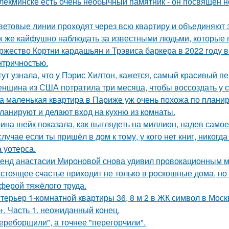
лёкминске есть очень необычный памятник - он посвящён не
световые линии проходят через всю квартиру и объединяют 
к же кайфушно наблюдать за известными людьми, которые 
ржество Кортни кардашьян и Трэвиса баркера в 2022 году
нтричностью.
тут узнала, что у Пэрис Хилтон, кажется, самый красивый п
нщина из США потратила три месяца, чтобы воссоздать у с
а маленькая квартира в Париже уж очень похожа по плани
ланируют и делают вход на кухню из комнаты.
ина шейк показала, как выглядеть на миллион, надев самое
случае если ты пришёл в дом к тому, у кого нет книг, никогд
 уотерса.
енд анастасии Мироновой снова удивил провокационным м
стоящее счастье приходит не только в роскошные дома, но
ферой тяжёлого труда.
терьер 1-комнатной квартиры 36, 8 м 2 в ЖК символ в Моск
+. Часть 1. неожиданный конец.
ереборщили", а точнее "перегорчили".