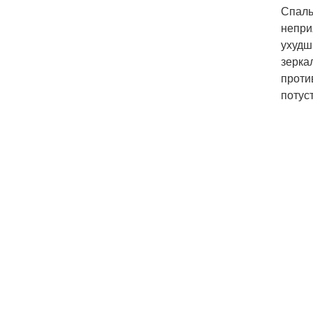
Спаль
непри
ухудш
зерка
проти
потус