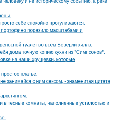
 человеку и не историческому событию, а реке
зоны.
просто себе спокойно прогуливаются.
 в портофино поразило масштабами и
ереносной туалет во всём Беверли хиллз.
ебя дома точную копию кухни из "Симпсонов".
ровке на наши хрущевки, которые
 простое платье.
а не занимайся с ним сексом, - знаменитая цитата
аркетингом.
 и в тесные комнаты, наполненные усталостью и
ве.