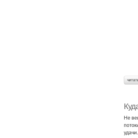
читат
Куд
Не ве
поток
удачи.