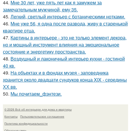
44.
Мне 30 лет, уже пять лет как я замужем за
замечательным мужчиной, ему 35.
45.
Легкий, светлый интерьер с ботаническими нотками.
46.
Мне уже 56, я одна после развода, живу в старенькой
квартире отца.
47.
Картины в интерьере - это не только элемент декора,
но и мощный инструмент влияния на эмоциональное
состояние и энергетику пространства.
48.
Воздушный и лаконичный интерьер кухни - гостиной
40 кв.
49.
На объектах и в фондах музея - заповедника
хранится около двадцати сундуков конца XIX - середины
ХХ вв.
50.
Мы почитаем_фэнтези.
© 2026 Всё об интерьере для дома и квартиры
Контакты
Пользовательское соглашение
Политика конфидециальности
Обратная связь