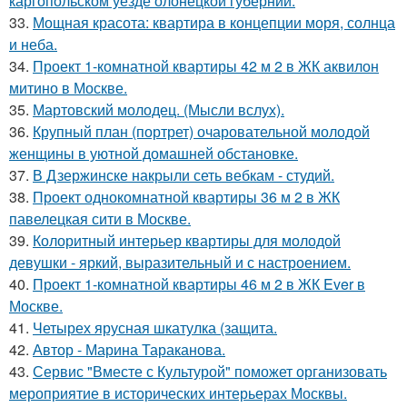
каргопольском уезде олонецкой губернии.
33.
Мощная красота: квартира в концепции моря, солнца
и неба.
34.
Проект 1-комнатной квартиры 42 м 2 в ЖК аквилон
митино в Москве.
35.
Мартовский молодец. (Мысли вслух).
36.
Крупный план (портрет) очаровательной молодой
женщины в уютной домашней обстановке.
37.
В Дзержинске накрыли сеть вебкам - студий.
38.
Проект однокомнатной квартиры 36 м 2 в ЖК
павелецкая сити в Москве.
39.
Колоритный интерьер квартиры для молодой
девушки - яркий, выразительный и с настроением.
40.
Проект 1-комнатной квартиры 46 м 2 в ЖК Ever в
Москве.
41.
Четырех ярусная шкатулка (защита.
42.
Автор - Марина Тараканова.
43.
Сервис "Вместе с Культурой" поможет организовать
мероприятие в исторических интерьерах Москвы.