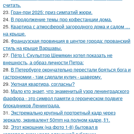
считать.
23.
Гран-при 2025: приз симпатий жюри.
24.
В продолжение темы про кофестанции дома.
25.
Квартира с атмосферой загородного дома и садом …
на крыше.
26.
Французская провинция в центре города: прованский
стиль на крыше Варшавы.
27.
Пётр I. Скульптор Шемякин хотел показать не
внешность, а образ личности Петра:
28.
В Петербурге окончательно перестали бояться бога и
гастрономии - там сделали кулич - шаверму.
29.
Уютная квартира, согласны?
30.
Мало кто знает, что знаменитый узор ленинградского
фарфора - это символ памяти о героическом подвиге
блокадников Ленинграда.
31.
Экстремально крупный портретный кадр через
зеркало, эквивалент 50mm на полном кадре, f/1.
32.
Этот кокошник (на фото 1-8) бытовал в