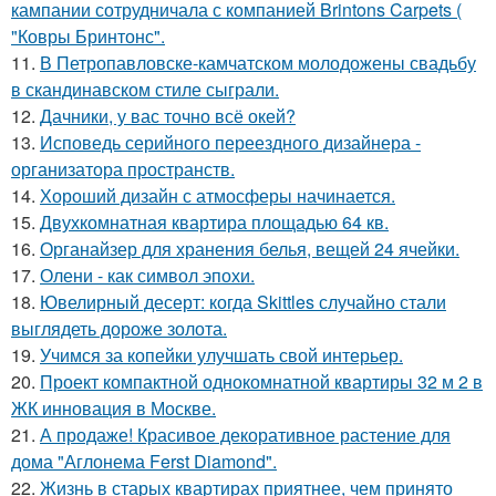
кампании сотрудничала с компанией Brintons Carpets (
"Ковры Бринтонс".
11.
В Петропавловске-камчатском молодожены свадьбу
в скандинавском стиле сыграли.
12.
Дачники, у вас точно всё окей?
13.
Исповедь серийного переездного дизайнера -
организатора пространств.
14.
Хороший дизайн с атмосферы начинается.
15.
Двухкомнатная квартира площадью 64 кв.
16.
Органайзер для хранения белья, вещей 24 ячейки.
17.
Олени - как символ эпохи.
18.
Ювелирный десерт: когда Skittles случайно стали
выглядеть дороже золота.
19.
Учимся за копейки улучшать свой интерьер.
20.
Проект компактной однокомнатной квартиры 32 м 2 в
ЖК инновация в Москве.
21.
А продаже! Красивое декоративное растение для
дома "Аглонема Ferst Diamond".
22.
Жизнь в старых квартирах приятнее, чем принято