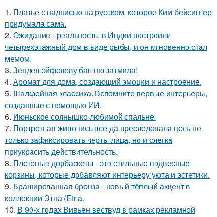
1.
Платье с надписью на русском, которое Ким бейсингер
придумала сама.
2.
Ожидание - реальность: в Индии построили
четырехэтажный дом в виде рыбы, и он мгновенно стал
мемом.
3.
Зендея эйфелеву башню затмила!
4.
Аромат для дома, создающий эмоции и настроение.
5.
Шалфейная классика. Вспомните первые интерьеры,
созданные с помощью ИИ.
6.
Июньское солнышко любимой спальне.
7.
Портретная живопись всегда преследовала цель не
только зафиксировать черты лица, но и слегка
приукрасить действительность.
8.
Плетёные дорбаскеты - это стильные подвесные
корзины, которые добавляют интерьеру уюта и эстетики.
9.
Брашированная бронза - новый тёплый акцент в
коллекции Этна (Etna.
10.
В 90-х годах Вивьен вествуд в рамках рекламной