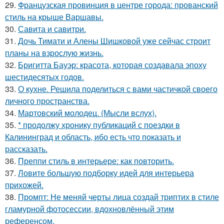
29.
Французская провинция в центре города: прованский
стиль на крыше Варшавы.
30.
Савита и савитри.
31.
Дочь Тимати и Алены Шишковой уже сейчас строит
планы на взрослую жизнь.
32.
Бригитта Бауэр: красота, которая создавала эпоху
шестидесятых годов.
33.
О кухне. Решила поделиться с вами частичкой своего
личного пространства.
34.
Мартовский молодец. (Мысли вслух).
35.
* продолжу хронику публикаций с поездки в
Калининград и область, ибо есть что показать и
рассказать.
36.
Преппи стиль в интерьере: как повторить.
37.
Ловите большую подборку идей для интерьера
прихожей.
38.
Промпт: Не меняй черты лица создай триптих в стиле
гламурной фотосессии, вдохновлённый этим
референсом.