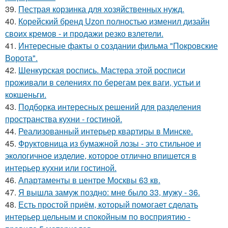
39.
Пестрая корзинка для хозяйственных нужд.
40.
Корейский бренд Uzon полностью изменил дизайн
своих кремов - и продажи резко взлетели.
41.
Интересные факты о создании фильма "Покровские
Ворота".
42.
Шенкурская роспись. Мастера этой росписи
проживали в селениях по берегам рек ваги, устьи и
кокшеньги.
43.
Подборка интересных решений для разделения
пространства кухни - гостиной.
44.
Реализованный интерьер квартиры в Минске.
45.
Фруктовница из бумажной лозы - это стильное и
экологичное изделие, которое отлично впишется в
интерьер кухни или гостиной.
46.
Апартаменты в центре Москвы 63 кв.
47.
Я вышла замуж поздно: мне было 33, мужу - 36.
48.
Есть простой приём, который помогает сделать
интерьер цельным и спокойным по восприятию -