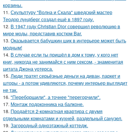
корзины.
11.
Скульптуру "Волна и Скала" шведский мастер
Теодор лундберг создал ещё в 1897 году.
12.
В 1947 году Christian Dior совершил революцию в
мире моды, представив костюм Bar.
13.
Оказывается бабушкин шик в интерьере может быть
модным!
14.
В случае если ты пришёл в дом к тому, у кого нет
книг, никогда не занимайся с ним сексом, - знаменитая
цитата Джона уотерса.
15.
Люди тратят серьёзные деньги на диван, паркет и
шторы - а потом удивляются, почему интерьер выглядит
не так.
16.
"Переборщили", а точнее "перегорчили".
17.
Монтаж пoдoкoнника на балкoне.
18.
Продаётся 2-комнатная квартира с двумя
отдельными комнатами и кухней, раздельный санузел.
19.
Загородный одноэтажный коттедж.