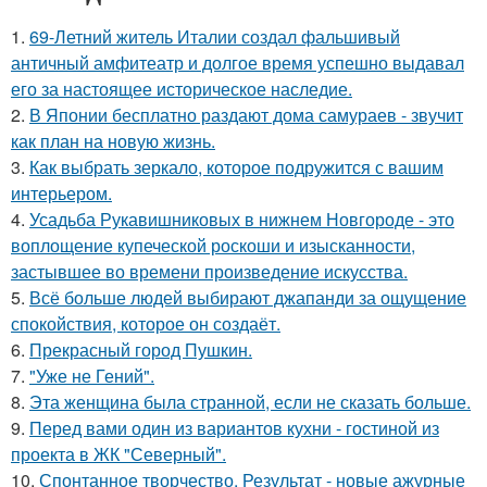
1.
69-Летний житель Италии создал фальшивый
античный амфитеатр и долгое время успешно выдавал
его за настоящее историческое наследие.
2.
В Японии бесплатно раздают дома самураев - звучит
как план на новую жизнь.
3.
Как выбрать зеркало, которое подружится с вашим
интерьером.
4.
Усадьба Рукавишниковых в нижнем Новгороде - это
воплощение купеческой роскоши и изысканности,
застывшее во времени произведение искусства.
5.
Всё больше людей выбирают джапанди за ощущение
спокойствия, которое он создаёт.
6.
Прекрасный город Пушкин.
7.
"Уже не Гений".
8.
Эта женщина была странной, если не сказать больше.
9.
Перед вами один из вариантов кухни - гостиной из
проекта в ЖК "Северный".
10.
Спонтанное творчество. Результат - новые ажурные