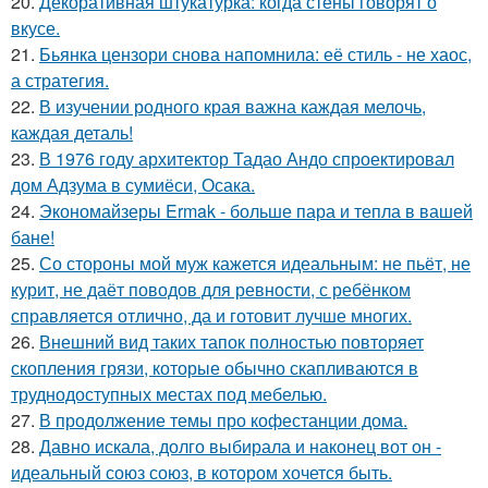
20.
Декоративная штукатурка: когда стены говорят о
вкусе.
21.
Бьянка цензори снова напомнила: её стиль - не хаос,
а стратегия.
22.
В изучении родного края важна каждая мелочь,
каждая деталь!
23.
В 1976 году архитектор Тадао Андо спроектировал
дом Адзума в сумиёси, Осака.
24.
Экономайзеры Ermak - больше пара и тепла в вашей
бане!
25.
Со стороны мой муж кажется идеальным: не пьёт, не
курит, не даёт поводов для ревности, с ребёнком
справляется отлично, да и готовит лучше многих.
26.
Внешний вид таких тапок полностью повторяет
скопления грязи, которые обычно скапливаются в
труднодоступных местах под мебелью.
27.
В продолжение темы про кофестанции дома.
28.
Давно искала, долго выбирала и наконец вот он -
идеальный союз союз, в котором хочется быть.