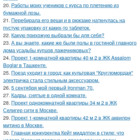
20.
Работы моих учеников с курса по плетению из
бумажной лозы.
21.
Перебирала его вещи и в рюкзаке наткнулась на
пустую упаковку от каких-то таблеток.
22.
Какую прихожую выбрали бы для себя?
23.
А вы знаете, какие же были полы в гостиной главного
дома усадьбы купцов лажечниковых?
24.
Проект 1-комнатной квартиры 40 м 2 в ЖК Assalom
Boglar в Ташкенте.
25.
Поезд уходит в город: как культовая "Кругломордая"
электричка стала стильным аксессуаром.
26.
5 сентября мой первый Ironman 70.
27.
Кадры, снятые в одной комнате.
28.
Проект однокомнатной квартиры 34 м 2 в ЖК
Селигер сити в Москве.
29.
Проект 1-комнатной квартиры 42 м 2 в ЖК аквилон
митино в Москве.
30.
Главная конкурентка Кейт миддлтон в стиле: что