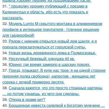
надела Харриет перлинг на празднование пасхи.
31.
* продолжу хронику публикаций с поездки в
Калининград и область, ибо есть что показать и
рассказать.
32.
Модель Lumio M скрытого монтажа в алюминиевом
профиле в интерьере покупателя - jтличное решение
для гардеробной!
33.
Рядом с нижним открылся новый дом шанти, и я
поехала перезагружаться от городской суеты.
34.
Новая жизнь деревянного дома в Подмосковье.
35.
Нескучный бежевый: однушка 40 кв.
36.
Юрино: где время замерло в царских покоях.
37.
Поезд, плацкарт. В купе нас трое: я на одной стороне
(верхняя полка свободна), напротив - женщина лет
сорока с дочкой примерно десяти.
38.
Сначала кажется, что это просто странные картины
… но потом узнаешь, из чего они сделаны.
39.
Откуда в храме кит?
40.
Брошенная невеста сиделкой к богатому мужчине …