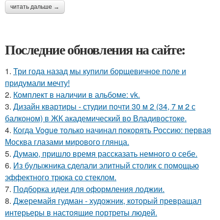
читать дальше →
Последние обновления на сайте:
1.
Три года назад мы купили борщевичное поле и
придумали мечту!
2.
Комплект в наличии в альбоме: vk.
3.
Дизайн квартиры - студии почти 30 м 2 (34, 7 м 2 с
балконом) в ЖК академический во Владивостоке.
4.
Когда Vogue только начинал покорять Россию: первая
Москва глазами мирового глянца.
5.
Думаю, пришло время рассказать немного о себе.
6.
Из булыжника сделали элитный столик с помощью
эффектного трюка со стеклом.
7.
Подборка идеи для оформления лоджии.
8.
Джеремайя гудман - художник, который превращал
интерьеры в настоящие портреты людей.