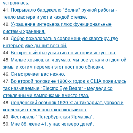
устроилась.
41.
Покрывало барджелло "Волна" ручной работы -
тепло мастера и уют в каждой стежке.
42.
Украшение интерьера плюс функциональные
системы хранения.
43.
Добро пожаловать в современную квартиру, где
интерьер уже дышит весной.
44.
Воскресный факультатив по истории искусства.
45.
Милые хозяюшки, я думаю, мы все устали от долгой
зимы и хотим перемен этот пост про обновки.
46.
Он встречает вас нежно.
47.
Во второй половине 1900-х годов в США появились
так называемые "Electric Eye Bears" - медведи со
стеклянными лампочками вместо глаз.
48.
Лондонский особняк 1920-х: антиквариат, уорхол и
коллекция стеклянных колокольчиков.
49.
Фестиваль "Петербургская Ярмарка".
50.
Мне 38, жене 41, у нас четверо детей.