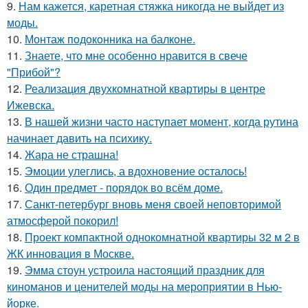
9.
Нам кажется, каретная стяжка никогда не выйдет из
моды.
10.
Монтаж пoдoкoнника на балкoне.
11.
Знаете, что мне особенно нравится в свече
"Прибой"?
12.
Реализация двухкомнатной квартиры в центре
Ижевска.
13.
В нашей жизни часто наступает момент, когда рутина
начинает давить на психику.
14.
Жара не страшна!
15.
Эмоции улеглись, а вдохновение осталось!
16.
Один предмет - порядок во всём доме.
17.
Санкт-петербург вновь меня своей неповторимой
атмосферой покорил!
18.
Проект компактной однокомнатной квартиры 32 м 2 в
ЖК инновация в Москве.
19.
Эмма стоун устроила настоящий праздник для
киноманов и ценителей моды на мероприятии в Нью-
йорке.