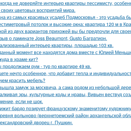
когда не доверяйте интерьер квартиры пессимисту, особен
 своих цветовых восприятий мира.
на из самых красивых усадеб Подмосковья - это усадьба б
стиметровый потолок и высокие окна: квартира 120 м в Кр
кой из двух вариантов прихожей вы бы предпочли для свое
зыв о ламинате Joss Beaumont, Gusto Багратион.
ализованный интерьер квартиры, площадью 103 кв.
данный момент все находятся дома вместе с Юлией Меньш
куда в храме кит?
 продолжаем рум - тур по квартире 49 кв.
ете нечто особенное, что добавит тепла и индивидуальнос
чем красить мебель?
вышла замуж за москвича, а сама родом из небольшой дере
алкивая эры, культурные коды и нравы, Вивьен вествуд с
мение, если не шок.
ижит бардо позирует французскому знаменитому художнику 
ревня волыново (верхнетоемский район архангельской обл
ександровский дворец г. Пушкин.