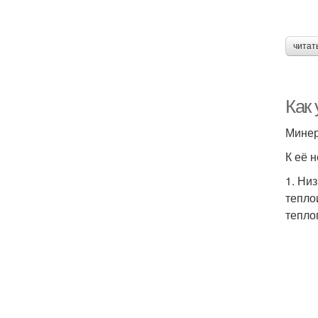
читат
Как
Минер
К её 
1. Ни
тепло
тепло