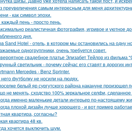
нутка шизы. Давно уже хотела написать такой пост, и искре
з преувеличения самым интересным для меня архитектурн
ени - как символ эпохи.
 каждый пень - просто пень.
ксимально реалистичная фотография, игривое и уютное 
абленного дня.
ba Sand Hotel - отель, в котором мы остановились на одну н
ажаемые одногруппники, очень требуется совет.
вероятное свадебное платье Элизабет Тейлор из фильма "О
рунный светильник - почему сейчас его ставят в дорогих и
rtmann Mercedes - Benz Sprinter.
 него футболку не носили на людях.
поселке белый яр сургутского района накануне произошел 
цо не менять, сходство 100% зеркальное селфи, сделанное 
огда именно маленькие детали интерьер по-настоящему ж
огда плохой дизайн лучше хорошего - и вот пример работае
тная квартира, согласны?
кая квартира 48 кв.
гда хочется выключить шум.