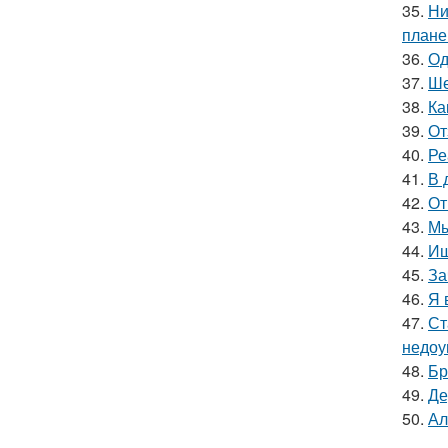
35.
Ни
плане
36.
Од
37.
Ше
38.
Ка
39.
От
40.
Ре
41.
В 
42.
От
43.
Мы
44.
Ищ
45.
За
46.
Я 
47.
Ст
недоу
48.
Бр
49.
Де
50.
Ал