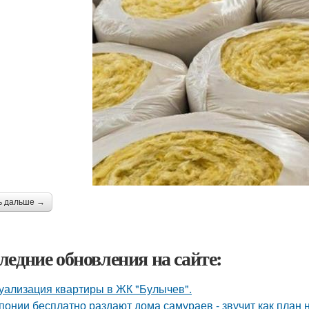
ь дальше →
ледние обновления на сайте:
уализация квартиры в ЖК "Булычев".
понии бесплатно раздают дома самураев - звучит как план 