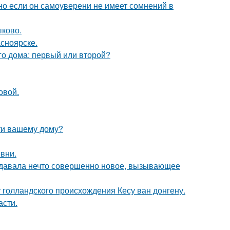
но если он самоуверени не имеет сомнений в
ыково.
асноярске.
го дома: первый или второй?
овой.
ти вашему дому?
вни.
оздавала нечто совершенно новое, вызывающее
голландского происхождения Кесу ван донгену.
асти.