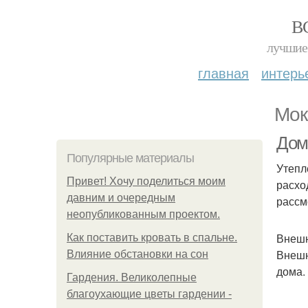
В
лучшие 
главная
интерь
Мок
Дом
Популярные материалы
Утепл
Привет! Хочу поделиться моим
расхо
давним и очередным
рассм
неопубликованным проектом.
Внешн
Как поставить кровать в спальне.
Внешн
Влияние обстановки на сон
дома.
Гардения. Великолепные
благоухающие цветы гардении -