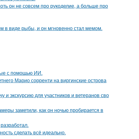
хоть он не совсем про рукоделие, а больше про
м в виде рыбы, и он мгновенно стал мемом.
ные с помощью ИИ.
летнего Марио сорренти на виргинские острова
у и экскурсию для участников и ветеранов сво
камеры заметили, как он ночью пробирается в
 разработал.
ность сделать всё идеально.