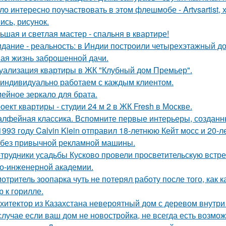
ло интересно поучаствовать в этом флешмобе - Artvsartist, 
ись, рисунок.
ьшая и светлая мастер - спальня в квартире!
дание - реальность: в Индии построили четырехэтажный до
ая жизнь заброшенной дачи.
уализация квартиры в ЖК "Клубный дом Премьер".
индивидуально работаем с каждым клиентом.
ейное зеркало для брата.
оект квартиры - студии 24 м 2 в ЖК Fresh в Москве.
лфейная классика. Вспомните первые интерьеры, создан
1993 году Calvin Klein отправил 18-летнюю Кейт мосс и 20-
 без привычной рекламной машины.
трудники усадьбы Кусково провели просветительскую встреч
о-инженерной академии.
отритель зоопарка чуть не потерял работу после того, как 
р к горилле.
хитектор из Казахстана невероятный дом с деревом внутри
случае если ваш дом не новостройка, не всегда есть возмож