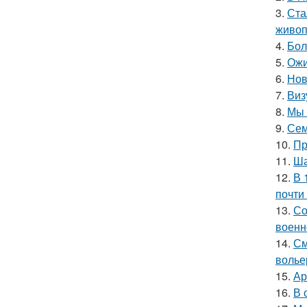
3.
Ста
живоп
4.
Бол
5.
Ожи
6.
Нов
7.
Виз
8.
Мы 
9.
Сем
10.
Пр
11.
Ша
12.
В 
почти
13.
Со
военн
14.
См
волье
15.
Ар
16.
В 