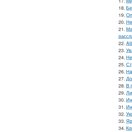
17.
Ми
18.
Бе
19.
Ол
20.
Не
21.
Ма
рассл
22.
Al
23.
Ув
24.
Не
25.
Ст
26.
Ha
27.
До
28.
В 
29.
Ли
30.
Ин
31.
Ин
32.
Ую
33.
Яр
34.
Ко