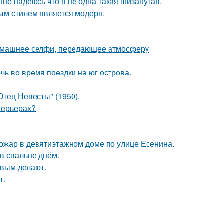
нне надеюсь что я не одна такая шизанутая.
ым стилем является модерн.
домашнее селфи, передающее атмосферу
очь во время поездки на юг острова.
тец Невесты" (1950).
нтерьерах?
пожар в девятиэтажном доме по улице Есенина.
в спальне днём.
ивым делают.
т.