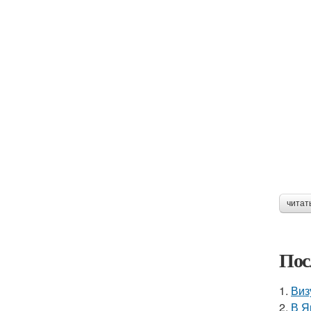
читат
Пос
1.
Виз
2.
В Я