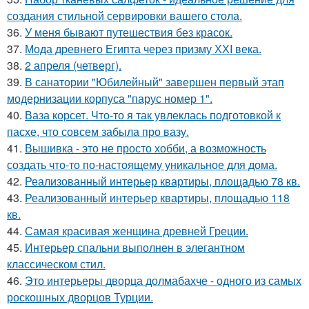
создания стильной сервировки вашего стола.
36.
У меня бывают путешествия без красок.
37.
Мода древнего Египта через призму ХХI века.
38.
2 апреля (четверг).
39.
В санатории "Юбилейный" завершен первый этап
модернизации корпуса "парус номер 1".
40.
Ваза корсет. Что-то я так увлеклась подготовкой к
пасхе, что совсем забыла про вазу.
41.
Вышивка - это не просто хобби, а возможность
создать что-то по-настоящему уникальное для дома.
42.
Реализованный интерьер квартиры, площадью 78 кв.
43.
Реализованный интерьер квартиры, площадью 118
кв.
44.
Самая красивая женщина древней Греции.
45.
Интерьер спальни выполнен в элегантном
классическом стил.
46.
Это интерьеры дворца долмабахче - одного из самых
роскошных дворцов Турции.