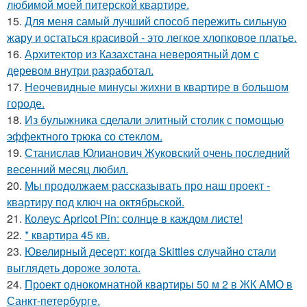
любимой моей питерской квартире.
15.
Для меня самый лучший способ пережить сильную
жару и остаться красивой - это легкое хлопковое платье.
16.
Архитектор из Казахстана невероятный дом с
деревом внутри разработал.
17.
Неочевидные минусы жихни в квартире в большом
городе.
18.
Из булыжника сделали элитный столик с помощью
эффектного трюка со стеклом.
19.
Станислав Юлианович Жуковский очень последний
весенний месяц любил.
20.
Мы продолжаем рассказывать про наш проект -
квартиру под ключ на октябрьской.
21.
Колеус Apricot Pin: солнце в каждом листе!
22.
* квартира 45 кв.
23.
Ювелирный десерт: когда Skittles случайно стали
выглядеть дороже золота.
24.
Проект однокомнатной квартиры 50 м 2 в ЖК АМО в
Санкт-петербурге.