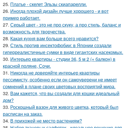
25.
Платье - скелет Эльзы скиапарелли.
26.
Иногда плохой дизайн лучше хорошего - и вот
пример работает.
27.
Серый цвет - это не про скуку, а про стиль, баланс и
возможность для творчества.
28.
Какая кухня вам больше всего нравится?
29.
Стиль против инсектофобии: в Японии создали
гиперреалистичные сумки в виде гигантских насекомых.
30.
Интерьер квартиры - студии 36, 5 м 2 (+ балкон) в
красной поляне, Сочи.
31.
Никогда не доверяйте интерьер квартиры
пессимисту, особенно если он самоуверени не имеет
сомнений в плане своих цветовых восприятий мира.
32.
Вам кажется, что вы создали для кошки идеальный
дом?
33.
Роскошный вазон для живого цветка, который был
расписан на заказ.
34.
В прихожей не место растениям?
35.
Набор тканевых салфеток - идеальное решение для