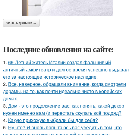
читать дальше →
Последние обновления на сайте:
1.
69-Летний житель Италии создал фальшивый
античный амфитеатр и долгое время успешно выдавал
его за настоящее историческое наследие.
2.
Все, наверное, обращали внимание, когда смотрели
дорамы, на то, как почти идеально чисто в корейских
домах.
3.
Дом - это продолжение вас: как понять, какой декор
нужен именно вам (и перестать скупать всё подряд?
4.
Какую прихожую выбрали бы для себя?
5.
Ну что? Я вновь попытаюсь вас убедить в том, что
неистово прихотливых растений не существует.