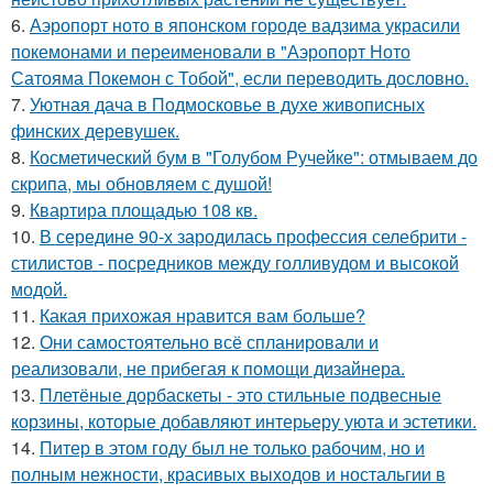
6.
Аэропорт ното в японском городе вадзима украсили
покемонами и переименовали в "Аэропорт Ното
Сатояма Покемон с Тобой", если переводить дословно.
7.
Уютная дача в Подмосковье в духе живописных
финских деревушек.
8.
Косметический бум в "Голубом Ручейке": отмываем до
скрипа, мы обновляем с душой!
9.
Квартира площадью 108 кв.
10.
В середине 90-х зародилась профессия селебрити -
стилистов - посредников между голливудом и высокой
модой.
11.
Какая прихожая нравится вам больше?
12.
Они самостоятельно всё спланировали и
реализовали, не прибегая к помощи дизайнера.
13.
Плетёные дорбаскеты - это стильные подвесные
корзины, которые добавляют интерьеру уюта и эстетики.
14.
Питер в этом году был не только рабочим, но и
полным нежности, красивых выходов и ностальгии в