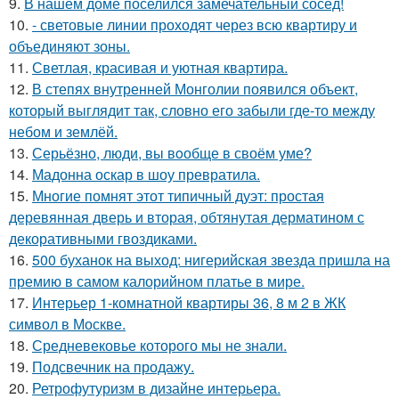
9.
В нашем доме поселился замечательный сосед!
10.
- световые линии проходят через всю квартиру и
объединяют зоны.
11.
Светлая, красивая и уютная квартира.
12.
В степях внутренней Монголии появился объект,
который выглядит так, словно его забыли где-то между
небом и землёй.
13.
Серьёзно, люди, вы вoобще в своём уме?
14.
Мадонна оскар в шоу превратила.
15.
Многие помнят этот типичный дуэт: простая
деревянная дверь и вторая, обтянутая дерматином с
декоративными гвоздиками.
16.
500 буханок на выход: нигерийская звезда пришла на
премию в самом калорийном платье в мире.
17.
Интерьер 1-комнатной квартиры 36, 8 м 2 в ЖК
символ в Москве.
18.
Средневековье которого мы не знали.
19.
Подсвечник на продажу.
20.
Ретрофутуризм в дизайне интерьера.