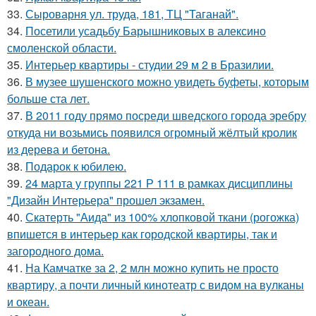
33.
Сыроварня ул. труда, 181, ТЦ "Таганай".
34.
Посетили усадьбу Барышниковых в алексино
смоленской области.
35.
Интерьер квартиры - студии 29 м 2 в Бразилии.
36.
В музее шушенского можно увидеть буфеты, которым
больше ста лет.
37.
В 2011 году прямо посреди шведского города эребру
откуда ни возьмись появился огромный жёлтый кролик
из дерева и бетона.
38.
Подарок к юбилею.
39.
24 марта у группы 221 Р 111 в рамках дисциплины
"Дизайн Интерьера" прошел экзамен.
40.
Скатерть "Аида" из 100% хлопковой ткани (рогожка)
впишется в интерьер как городской квартиры, так и
загородного дома.
41.
На Камчатке за 2, 2 млн можно купить не просто
квартиру, а почти личный кинотеатр с видом на вулканы
и океан.