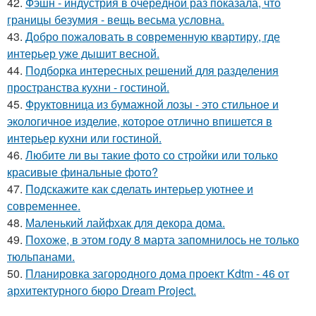
42.
Фэшн - индустрия в очередной раз показала, что
границы безумия - вещь весьма условна.
43.
Добро пожаловать в современную квартиру, где
интерьер уже дышит весной.
44.
Подборка интересных решений для разделения
пространства кухни - гостиной.
45.
Фруктовница из бумажной лозы - это стильное и
экологичное изделие, которое отлично впишется в
интерьер кухни или гостиной.
46.
Любите ли вы такие фото со стройки или только
красивые финальные фото?
47.
Подскажите как сделать интерьер уютнее и
современнее.
48.
Маленький лайфхак для декора дома.
49.
Похоже, в этом году 8 марта запомнилось не только
тюльпанами.
50.
Планировка загородного дома проект Kdtm - 46 от
архитектурного бюро Dream Project.