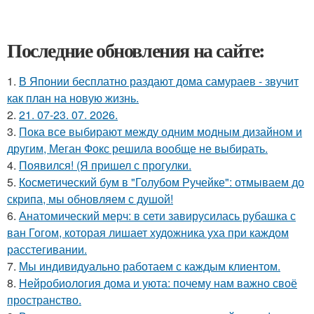
Последние обновления на сайте:
1.
В Японии бесплатно раздают дома самураев - звучит
как план на новую жизнь.
2.
21. 07-23. 07. 2026.
3.
Пока все выбирают между одним модным дизайном и
другим, Меган Фокс решила вообще не выбирать.
4.
Появился! (Я пришел с прогулки.
5.
Косметический бум в "Голубом Ручейке": отмываем до
скрипа, мы обновляем с душой!
6.
Анатомический мерч: в сети завирусилась рубашка с
ван Гогом, которая лишает художника уха при каждом
расстегивании.
7.
Мы индивидуально работаем с каждым клиентом.
8.
Нейробиология дома и уюта: почему нам важно своё
пространство.