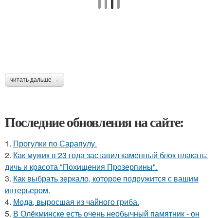
читать дальше →
Последние обновления на сайте:
1.
Прогулки по Сарапулу.
2.
Как мужик в 23 года заставил каменный блок плакать:
дичь и красота "Похищения Прозерпины".
3.
Как выбрать зеркало, которое подружится с вашим
интерьером.
4.
Мода, выросшая из чайного гриба.
5.
В Олёкминске есть очень необычный памятник - он