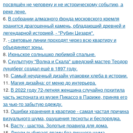
посвящён не человеку и не историческому событию, а
реке лене.
6.
В собрании алмазного фонда московского кремля
хранится драгоценный камень, обладающий древней и
легендарной историей, - "Рубин Цезаря".
7.
- световые линии проходят через всю квартиру и
объединяют зоны.
8.
Июньское солнышко любимой спальне.
9.
Скульптуру "Волна и Скала" шведский мастер Теодор
лундберг создал ещё в 1897 году.
10.
Самый неудачный дизайн упаковки хлеба в истории.
11.
Магия дизайна: от меню до интерьера.
12.
В 2022 году 72-летняя женщина случайно похитила
часть экспоната из музея Пикассо в Париже, приняв его
за чью-то забытую одежду.
13.
Ошибки хранения в квартире - самая частая причина
визуального шума, ощущения тесноты и беспорядка.
14.
Васту - шастра. Золотые правила для дома.
15.
Джоли выбирает драму без лишнего шума.