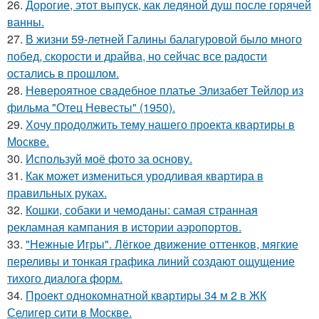
26.
Дорогие, этот выпуск, как ледяной душ после горячей
ванны.
27.
В жизни 59-летней Галины балагуровой было много
побед, скорости и драйва, но сейчас все радости
остались в прошлом.
28.
Невероятное свадебное платье Элизабет Тейлор из
фильма "Отец Невесты" (1950).
29.
Хочу продолжить тему нашего проекта квартиры в
Москве.
30.
Используй моё фото за основу.
31.
Как может измениться уродливая квартира в
правильных руках.
32.
Кошки, собаки и чемоданы: самая странная
рекламная кампания в истории аэропортов.
33.
"Нежные Игры". Лёгкое движение оттенков, мягкие
переливы и тонкая графика линий создают ощущение
тихого диалога форм.
34.
Проект однокомнатной квартиры 34 м 2 в ЖК
Селигер сити в Москве.