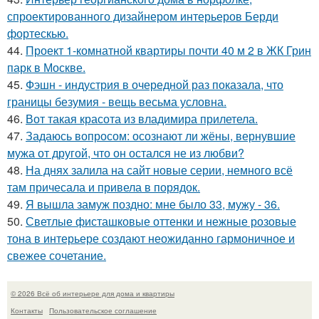
спроектированного дизайнером интерьеров Берди
фортескью.
44.
Проект 1-комнатной квартиры почти 40 м 2 в ЖК Грин
парк в Москве.
45.
Фэшн - индустрия в очередной раз показала, что
границы безумия - вещь весьма условна.
46.
Вот такая красота из владимира прилетела.
47.
Задаюсь вопросом: осознают ли жёны, вернувшие
мужа от другой, что он остался не из любви?
48.
На днях залила на сайт новые серии, немного всё
там причесала и привела в порядок.
49.
Я вышла замуж поздно: мне было 33, мужу - 36.
50.
Светлые фисташковые оттенки и нежные розовые
тона в интерьере создают неожиданно гармоничное и
свежее сочетание.
© 2026 Всё об интерьере для дома и квартиры
Контакты
Пользовательское соглашение