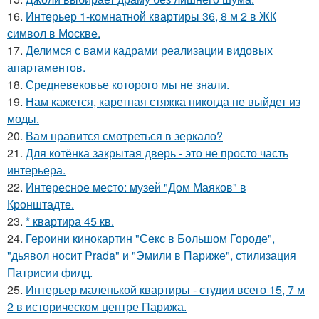
16.
Интерьер 1-комнатной квартиры 36, 8 м 2 в ЖК
символ в Москве.
17.
Делимся с вами кадрами реализации видовых
апартаментов.
18.
Средневековье которого мы не знали.
19.
Нам кажется, каретная стяжка никогда не выйдет из
моды.
20.
Вам нравится смотреться в зеркало?
21.
Для котёнка закрытая дверь - это не просто часть
интерьера.
22.
Интересное место: музей "Дом Маяков" в
Кронштадте.
23.
* квартира 45 кв.
24.
Героини кинокартин "Секс в Большом Городе",
"дьявол носит Prada" и "Эмили в Париже", стилизация
Патрисии филд.
25.
Интерьер маленькой квартиры - студии всего 15, 7 м
2 в историческом центре Парижа.