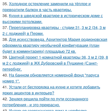
35.
Холодное остекление заменили на тёплое и
превратили балкон в часть квартиры.
36.
Кухня в шведской квартире в историческом доме с
высокими потолками.
37.
Перепланировка квартиры - студии 31, 3 м 2 (34, 3 м
2 с лоджией) в Перми.
38.
Для искусствоведа. Архитектор Мария родионовская
оформила квартиру необычной конфигурации (план
будет в комментариях) площадью 72 кв.
39.
Цветной проект 1-комнатной квартиры 36, 3 м 2 (39, 8
м 2 с лоджией) в ЖК Дубровский в Пушкине (Санкт-
петербург.
40.
На банном обновляется номерной фонд "паруса
номер 1".
41.
Устали от беспорядка на кухне и хотите добавить
ярких акцентов в интерьер?
42.
Зендея решила пойти по пути осознанного
потребления - и это прекрасно.
43.
Интерьер георгианского дома в норфолке,