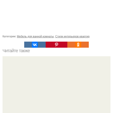
Категории:
Мебель для ванной комнаты
,
Стили интерьеров квартир
Читайте также
Пуловер с круглой кокеткой и косами от Drops Design?