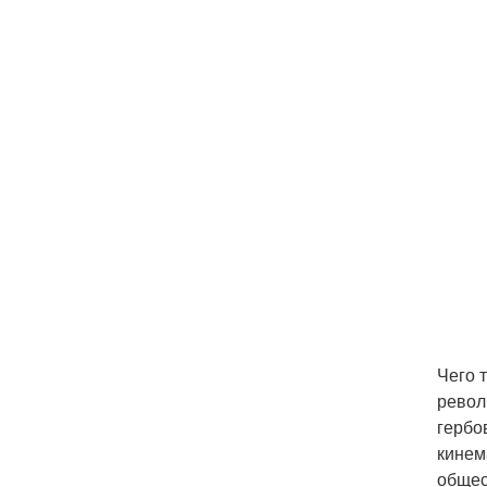
Чего 
револ
гербо
кинем
общес