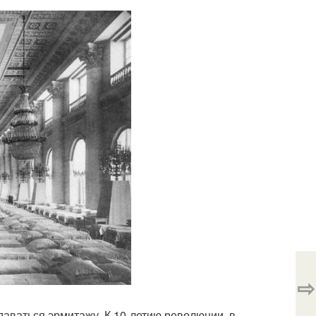
⇨
аваться эрмитажу. К 10-летию революции, в