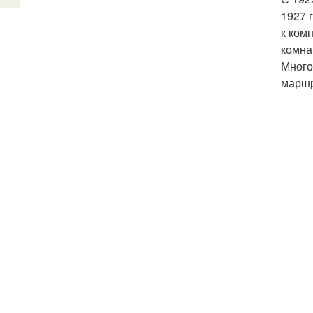
1927 
к ком
комна
Много
маршр