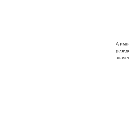
А имп
резид
значе