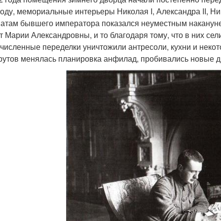
году, мемориальные интерьеры Николая I, Александра II, Н
натам бывшего императора показался неуместным накануне
т Марии Александровны, и то благодаря тому, что в них се
численные переделки уничтожили антресоли, кухни и некот
утов менялась планировка анфилад, пробивались новые д