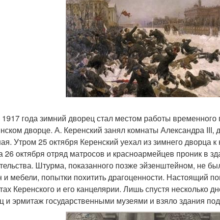
 1917 года зимний дворец стал местом работы временного 
нском дворце. А. Керенский занял комнаты Александра III,
ная. Утром 25 октября Керенский уехал из зимнего дворца к
на 26 октября отряд матросов и красноармейцев проник в з
тельства. Штурма, показанного позже эйзенштейном, не бы
н и мебели, попытки похитить драгоценности. Настоящий по
тах Керенского и его канцелярии. Лишь спустя несколько д
ц и эрмитаж государственными музеями и взяло здания под