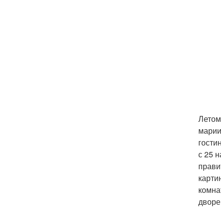
Летом
марии
гости
с 25 
прави
карти
комна
дворе