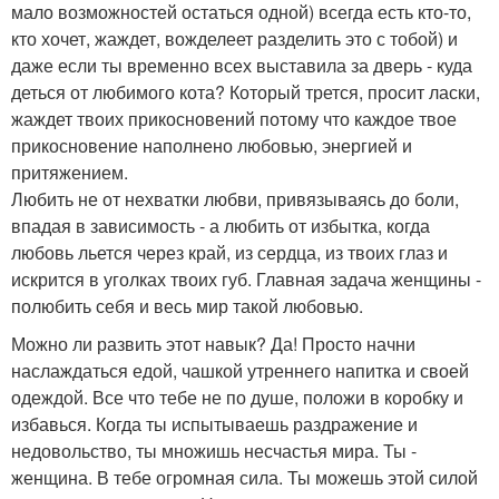
мало возможностей остаться одной) всегда есть кто-то,
кто хочет, жаждет, вожделеет разделить это с тобой) и
даже если ты временно всех выставила за дверь - куда
деться от любимого кота? Который трется, просит ласки,
жаждет твоих прикосновений потому что каждое твое
прикосновение наполнено любовью, энергией и
притяжением.
Любить не от нехватки любви, привязываясь до боли,
впадая в зависимость - а любить от избытка, когда
любовь льется через край, из сердца, из твоих глаз и
искрится в уголках твоих губ. Главная задача женщины -
полюбить себя и весь мир такой любовью.
Можно ли развить этот навык? Да! Просто начни
наслаждаться едой, чашкой утреннего напитка и своей
одеждой. Все что тебе не по душе, положи в коробку и
избавься. Когда ты испытываешь раздражение и
недовольство, ты множишь несчастья мира. Ты -
женщина. В тебе огромная сила. Ты можешь этой силой